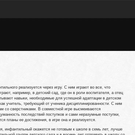
иль­ного реализуется через игру. С ним играют во все, что
грают, на­пример, в детский сад, где он в роли воспитателя, а отец
атывают навыки, необходимые для успешной адаптации в дет­ском
 как учитель, требующий от ученика дисциплинированности. С ним
ам со сверстниками. В совместной игре высмеива­ются
уман­ность последствий поступков и сами неразумные по­ступки,
тся планы ее достижения, в игре она и реализуется.
я, ин­фантильный окажется не готовым к школе в семь лет, лучше
­тельной группе детского сада и в восемь лет отправить в школу со