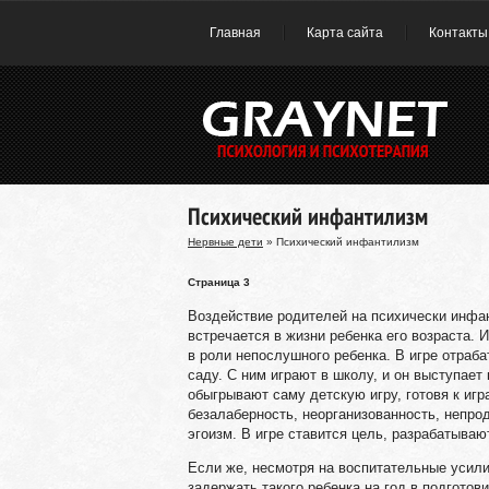
Главная
Карта сайта
Контакты
Психический инфантилизм
Нервные дети
» Психический инфантилизм
Страница 3
Воздействие родителей на психически инфант
встречается в жизни ребенка его возраста. И
в роли непослушного ребенка. В игре отраб
саду. С ним играют в школу, и он выступает
обыгрывают саму детскую игру, готовя к игр
безалаберность, неорганизованность, непрод
эгоизм. В игре ставится цель, разрабатываю
Если же, несмотря на воспитательные усили
задержать такого ребенка на год в подготови