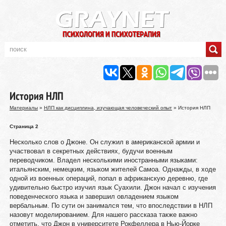
История НЛП
Материалы
»
НЛП как дисциплина, изучающая человеческий опыт
» История НЛП
Страница 2
Несколько слов о Джоне. Он служил в американской армии и
участвовал в секретных действиях, будучи военным
переводчиком. Владел несколькими иностранными языками:
итальянским, немецким, языком жителей Самоа. Однажды, в ходе
одной из военных операций, попал в африканскую деревню, где
удивительно быстро изучил язык Суахили. Джон начал с изучения
поведенческого языка и завершил овладением языком
вербальным. По сути он занимался тем, что впоследствии в НЛП
назовут моделированием. Для нашего рассказа также важно
отметить, что Джон в университете Рокфеллера в Нью-Йорке