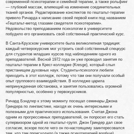
современной психотерапии и семейной терапии, а также рольфинг
— глубокий массаж, влияющий на изменение соединительных
тканей органов. Редактирование конспектов по гештальт-терапии
привело Ричарда к написанию своей первой книги под названием
«Гештальт-метод глазами свидетеля психотерапии».
Недовольство преподаванием психологии в университете
побудило его организовать свой собственный практический курс.
В Санта-Крузском университете была великолепная традиция:
каждый четверокурсник мог устроить свой собственный спецкурс
для студентов младших курсов под наблюдением одного из
преподавателей. Весной 1972 года он уже проводил занятия по
гештальт-терапии в Кресг-колледже (Kresge), который слыл
пристанищем духовных наук. Студенты-психологи любили
приходить в этот колледж, потому что там они получали особый
опыт группового взаимодействия. В колледже царила
непринужденная обстановка, и занятия пользовались огромной
популярностью, особенно у первокурсников.
Ричард Бэндлер к этому моменту посещал семинары Джона
Гриндера по лингвистике, находя их очень интересными и
полезными для практического использования. Считая Джона
одним из прогрессивных преподавателей, он попросил его стать
супервизором одной из гештальт-групп. Джон Гриндер дал свое
согласие, вскоре после чего он по-настоящему заинтересовался
тем, что там происходило (а также психотерапией вообще).