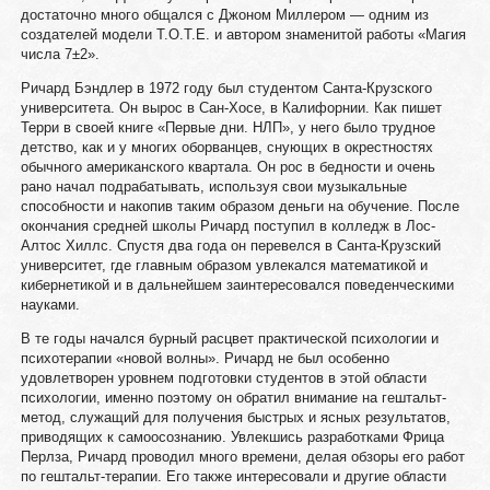
достаточно много общался с Джоном Миллером — одним из
создателей модели Т.О.Т.Е. и автором знаменитой работы «Магия
числа 7±2».
Ричард Бэндлер в 1972 году был студентом Санта-Крузского
университета. Он вырос в Сан-Хосе, в Калифорнии. Как пишет
Терри в своей книге «Первые дни. НЛП», у него было трудное
детство, как и у многих оборванцев, снующих в окрестностях
обычного американского квартала. Он рос в бедности и очень
рано начал подрабатывать, используя свои музыкальные
способности и накопив таким образом деньги на обучение. После
окончания средней школы Ричард поступил в колледж в Лос-
Алтос Хиллс. Спустя два года он перевелся в Санта-Крузский
университет, где главным образом увлекался математикой и
кибернетикой и в дальнейшем заинтересовался поведенческими
науками.
В те годы начался бурный расцвет практической психологии и
психотерапии «новой волны». Ричард не был особенно
удовлетворен уровнем подготовки студентов в этой области
психологии, именно поэтому он обратил внимание на гештальт-
метод, служащий для получения быстрых и ясных результатов,
приводящих к самоосознанию. Увлекшись разработками Фрица
Перлза, Ричард проводил много времени, делая обзоры его работ
по гештальт-терапии. Его также интересовали и другие области