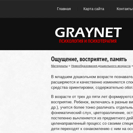
Главная
Карта сайта
Контакты
Ощущение, восприятие, память
Материалы
»
Новообразования дошкольного возраста
»
В младшем дошкольном возрасте познавател
расширяются и качественно изменяются спо
средства ориентировки, содержательно обога
В возрасте от трех до пяти лет формируютс
восприятие. Ребенок, включаясь в разные ви
др.), учится более тонко различать отдель
фонематический слух, цветоразличение, ост
постепенно вычленяется из предметного дей
целенаправленный процесс со своими специ
дети переходят к ознакомлению с ним на осн