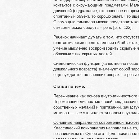
контактов с окружающими предметами. Мале
движений (подражание, отсроченное во врем
спрятанный объект, то хорошо знает, что и
С помощью символов можно представить как
символических средств – речь [5, с. 122].
Ребенок начинает думать о том, что отсутст
фантастические представления об объектах, 
умение мысленно воспроизводить скрытые ча
образами этих скрытых частей.
Символическая функция (качественно новое
дошкольного возраста) знаменует собой зар
еще нуждается во внешних опорах - игровые
Статьи по теме:
Переживание как основа внутриличностного
Переживание личностью своей неоднозначно
собственных желаний и притязаний, зачасту
мотивов — все это является полем внутрили 
Основные направления современной психот
Классический психоанализ направлен на то, 
независимым от Супер-эго. Цель психоанал