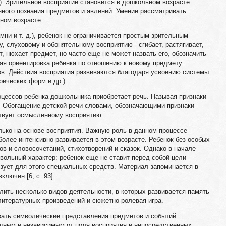
). Зрительное восприятие становится в дошкольном возрасте
ного познания предметов и явлений. Умение рассматривать
ном возрасте.
ни и т. д.), ребенок не ограничивается простым зрительным
, слуховому и обонятельному восприятию - сгибает, растягивает,
т, нюхает предмет, но часто еще не может назвать его, обозначить
тая ориентировка ребенка по отношению к новому предмету
ов. Действия восприятия развиваются благодаря усвоению системы
рических форм и др.).
цессов ребенка-дошкольника приобретает речь. Называя признаки
. Обогащение детской речи словами, обозначающими признаки
твует осмысленному восприятию.
лько на основе восприятия. Важную роль в данном процессе
более интенсивно развивается в этом возрасте. Ребенок без особых
в и словосочетаний, стихотворений и сказок. Однако в начале
вольный характер: ребенок еще не ставит перед собой цели
ьзует для этого специальных средств. Материал запоминается в
ключен [6, с. 93].
ить несколько видов деятельности, в которых развивается память
 литературных произведений и сюжетно-ролевая игра.
вать символические представления предметов и событий.
одным и независимым от поля восприятия и непосредственных