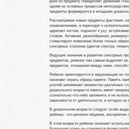
руки по предмету определяет движение глаз
одним из основных процессов непосредствен
предметы формируется в младшем дошколь
Рассматривая новые предметы (растения, кам
ознакомлением, а переходит к осязательному
царапает ногтем, подносит к уху, встряхивае
словом. Активная, разнообразная, разверну
стимулирует появление более точных образ
сенсорных эталонов (цветов спектра, геомет
Ведущее значение в развитии сенсорных про
предметов, ребенок тем самым выделяет их
предметов, отношения между ними, способс
Ребенок ориентируется в окружающем не то
начинают играть образы памяти. Память наи
усилий запоминает множество различных сло
дошкольного возраста память имеет непроиз
сознательно что-либо запомнить и не испол
зависимости от деятельности, в которую он в
В дошкольном возрасте следует особо выдел
ребенка - это речевое общение, восприятие
В этом возрасте ребенок начинает использо
Благодаря этому он становится более своб