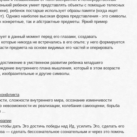
нький ребенок умеет представлять объекты с помощью телесных
ени), ребенок постарше использует образы памяти (когда ищет
щет). Однако наиболее высокая форма представления - это символы.
 конкретные, так и абстрактные предметы. Яркий пример
вует в данный момент перед его глазами, создавать
которые никогда не встречались в его опыте; у него формируется
сти предмета на основе видимых его частей и оперировать
 достижение в умственном развитии ребенка младшего
ождение внутреннего плана мышления, который в этом возрасте
, изобразительные и другие символы.
 конфликта
сти, сложности внутреннего мира, осознание изменчивости
ю невозможности их реализации, колебания самооценки, борьба
...
ерапии
чтобы дать Эго достичь победы над Ид, усилить Эго, сделать его
иза — сделать бессознательное сознательным и через это помочь