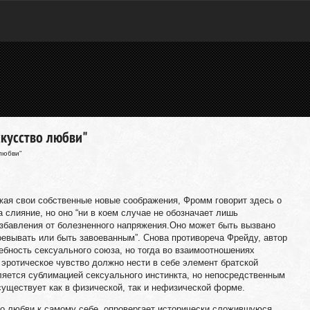
кусство любви"
любви"
жая свои собственные новые соображения, Фромм говорит здесь о
 слияние, но оно “ни в коем случае не обозначает лишь
избавления от болезненного напряжения.Оно может быть вызвано
евывать или быть завоеванным”. Снова противореча Фрейду, автор
ебность сексуального союза, но тогда во взаимоотношениях
 эротическое чувство должно нести в себе элемент братской
ляется сублимацией сексуального инстинкта, но непосредственным
существует как в физической, так и нефизической форме.
я о любви к самому себе, опровергает исторически сложившуюся