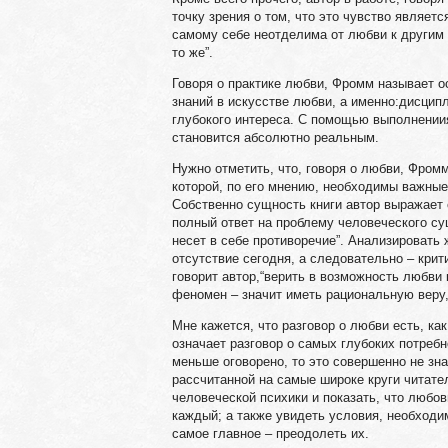
точку зрения о том, что это чувство являет
самому себе неотделима от любви к другим 
то же”.
Говоря о практике любви, Фромм называет 
знаний в искусстве любви, а именно:дисципл
глубокого интереса. С помощью выполнениия
становится абсолютно реальным.
Нужно отметить, что, говоря о любви, Фром
которой, по его мнению, необходимы важные
Собственно сущность книги автор выражает 
полный ответ на проблему человеческого с
несет в себе противоречие”. Анализировать 
отсутствие сегодня, а следовательно – крит
говорит автор,“верить в возможность любви
феномен – значит иметь рациональную веру,
Мне кажется, что разговор о любви есть, как
означает разговор о самых глубоких потребн
меньше оговорено, то это совершенно не зна
рассчитанной на самые широке круги читате
человеческой психики и показать, что любов
каждый; а также увидеть условия, необходи
самое главное – преодолеть их.