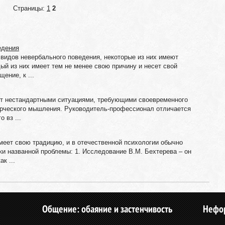
Страницы:
1
2
едения
идов невербального поведения, некоторые из них имеют
ый из них имеет тем не менее свою причину и несет свой
ение, к ...
ет нестандартными ситуациями, требующими своевременного
орческого мышления. Руководитель-профессионал отличается
 вз ...
меет свою традицию, и в отечественной психологии обычно
и названной проблемы: 1. Исследование В.М. Бехтерева – он
к ...
Общение: обаяние и застенчивость
Нефо