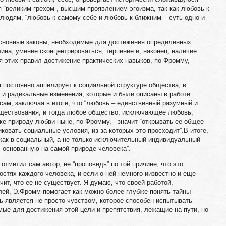
ся “великим грехом”, высшим проявлением эгоизма, так как любовь к
людям, “любовь к самому себе и любовь к ближним – суть одно и
основные законы, необходимые для достижения определенных
ина, умение сконцентрироваться, терпение и, наконец, наличие
 этих правил достижение практических навыков, по Фромму,
м постоянно аппелирует к социальной структуре общества, в
 и радикальные изменения, которые и были описаны в работе.
сам, заключая в итоге, что “любовь – единственный разумный и
уществования, и тогда любое общество, исключающее любовь,
же природу любви ныне, по Фромму, - значит “открывать ее общее
иковать социальные условия, из-за которых это просходит”.В итоге,
 как в социальный, а не только исключительный индивидуальный
 основанную на самой природе человека”.
 отметил сам автор, не “проповедь” по той причине, что это
остях каждого человека, и если о ней немного иизвестно и еще
чит, что ее не существует. Я думаю, что своей работой,
лей, Э.Фромм помогает как можно более глубже понять тайны
ь является не просто чувством, которое способен испытывать
мые для достижения этой цели и препятствия, лежащие на пути, но