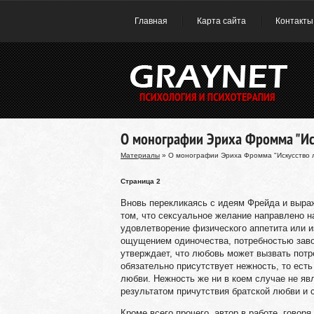
Главная
Карта сайта
Контакты
О монографии Эриха Фромма "Ис
Материалы
» О монографии Эриха Фромма "Искусство 
Страница 2
Вновь перекликаясь с идеям Фрейда и выра
том, что сексуальное желание направлено на
удовлетворение физического аппетита или 
ощущением одиночества, потребностью заво
утверждает, что любовь может вызвать потр
обязательно присутствует нежность, то есть
любви. Нежность же ни в коем случае не яв
результатом причутствия братской любви и 
Кроме всего прочего, автор в работе, говор