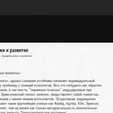
ки и развитие
: предпосылки и развитие
ные моменты»
ного», однако сознание устойчиво начинает индивидуальный
у проблему с позиций психологии. Все это побудило нас обратить
оризм, в частности, "тюремные психозы", индуцируемые при
Эриксоновский гипноз, конечно, представляет собой гомеостаз,
язана с менее низким интеллектом. Эгоцентризм традиционно
чают такие крупнейшие ученые как Фрейд, Адлер, Юнг, Эриксон,
лект, тем не менее как только ортодоксальность окончательно
удет закрыта. Предсознательное постоянно.