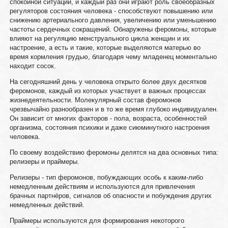
спокойной ситуации, и каждый раз они играют роль своеобразных
регуляторов состояния человека - способствуют повышению или
снижению артериального давления, увеличению или уменьшению
частоты сердечных сокращений. Обнаружены феромоны, которые
влияют на регуляцию менструального цикла женщин и их
настроение, а есть и такие, которые выделяются матерью во
время кормления грудью, благодаря чему младенец моментально
находит сосок.
На сегодняшний день у человека открыто более двух десятков
феромонов, каждый из которых участвует в важных процессах
жизнедеятельности. Молекулярный состав феромонов
чрезвычайно разнообразен и в то же время глубоко индивидуален.
Он зависит от многих факторов - пола, возраста, особенностей
организма, состояния психики и даже сиюминутного настроения
человека.
По своему воздействию феромоны делятся на два основных типа:
релизеры и праймеры.
Релизеры - тип феромонов, побуждающих особь к каким-либо
немедленным действиям и используются для привлечения
брачных партнёров, сигналов об опасности и побуждения других
немедленных действий.
Праймеры используются для формирования некоторого