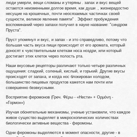
люди умерли, вещи сломаны и утеряны . запах и вкус вещей
остаются неизменными долгое время, как души ., жизнерадостно
несущие на крошечных, почти неосязаемых частичках своей
сущности, великое явление памяти" . Эффект пробуждения
воспоминаний через запахи получил в науке название: "синдром
Пруста".
Пруст упомянул и вкус, и запах - и это справедливо, потому что
большая часть вкуса пищи происходит от его аромата, который
доносят к чувствительным клеткам носа ноздри, или который
достигает этих клеток через полость рта.
Наши вкусовые рецепторы различают только четыре различных
ощущения: сладкий, соленый, кислый, и горький. Другие вкусы
происходят от запаха, и когда нос блокирован холодом,
большинство пищевых продуктов кажется нам почти или
совершенно безвкусными.
Восприятие феромонов (Греч. Φέρω - «Нести» + Ορμόνη -
«Гормон»)
Изучая обонятельные механизмы, ученые установили, что каждое
живое существо выделяет в микроскопических количествах
биологически активные вещества - феромоны.
Одни феромоны выделяются в момент опасности, другие - в