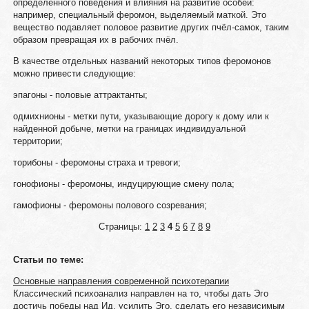
определённого поведения и влияния на развитие особей:
например, специальный феромон, выделяемый маткой. Это
вещество подавляет половое развитие других пчёл-самок, таким
образом превращая их в рабочих пчёл.
В качестве отдельных названий некоторых типов феромонов
можно привести следующие:
эпагоны - половые аттрактанты;
одмихнионы - метки пути, указывающие дорогу к дому или к
найденной добыче, метки на границах индивидуальной
территории;
торибоны - феромоны страха и тревоги;
гонофионы - феромоны, индуцирующие смену пола;
гамофионы - феромоны полового созревания;
Страницы:
1
2
3
4
5
6
7
8
9
Статьи по теме:
Основные направления современной психотерапии
Классический психоанализ направлен на то, чтобы дать Эго
достичь победы над Ид, усилить Эго, сделать его независимым