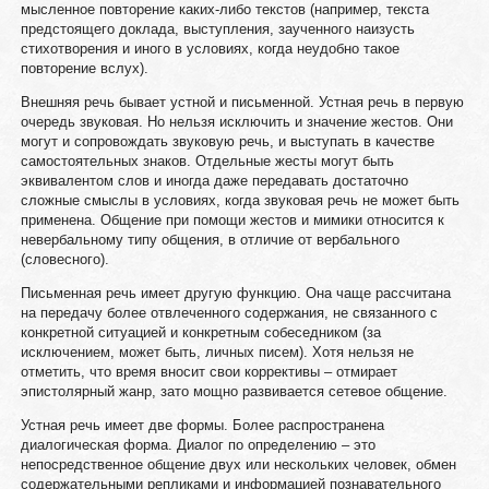
мысленное повторение каких-либо текстов (например, текста
предстоящего доклада, выступления, заученного наизусть
стихотворения и иного в условиях, когда неудобно такое
повторение вслух).
Внешняя речь бывает устной и письменной. Устная речь в первую
очередь звуковая. Но нельзя исключить и значение жестов. Они
могут и сопровождать звуковую речь, и выступать в качестве
самостоятельных знаков. Отдельные жесты могут быть
эквивалентом слов и иногда даже передавать достаточно
сложные смыслы в условиях, когда звуковая речь не может быть
применена. Общение при помощи жестов и мимики относится к
невербальному типу общения, в отличие от вербального
(словесного).
Письменная речь имеет другую функцию. Она чаще рассчитана
на передачу более отвлеченного содержания, не связанного с
конкретной ситуацией и конкретным собеседником (за
исключением, может быть, личных писем). Хотя нельзя не
отметить, что время вносит свои коррективы – отмирает
эпистолярный жанр, зато мощно развивается сетевое общение.
Устная речь имеет две формы. Более распространена
диалогическая форма. Диалог по определению – это
непосредственное общение двух или нескольких человек, обмен
содержательными репликами и информацией познавательного