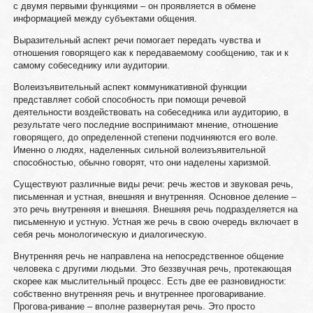
с двумя первыми функциями – он проявляется в обмене
информацией между субъектами общения.
Выразительный аспект речи помогает передать чувства и
отношения говорящего как к передаваемому сообщению, так и к
самому собеседнику или аудитории.
Волеизъявительный аспект коммуникативной функции
представляет собой способность при помощи речевой
деятельности воздействовать на собеседника или аудиторию, в
результате чего последние воспринимают мнение, отношение
говорящего, до определенной степени подчиняются его воле.
Именно о людях, наделенных сильной волеизъявительной
способностью, обычно говорят, что они наделены харизмой.
Существуют различные виды речи: речь жестов и звуковая речь,
письменная и устная, внешняя и внутренняя. Основное деление –
это речь внутренняя и внешняя. Внешняя речь подразделяется на
письменную и устную. Устная же речь в свою очередь включает в
себя речь монологическую и диалогическую.
Внутренняя речь не направлена на непосредственное общение
человека с другими людьми. Это беззвучная речь, протекающая
скорее как мыслительный процесс. Есть две ее разновидности:
собственно внутренняя речь и внутреннее проговаривание.
Прогова-ривание – вполне развернутая речь. Это просто