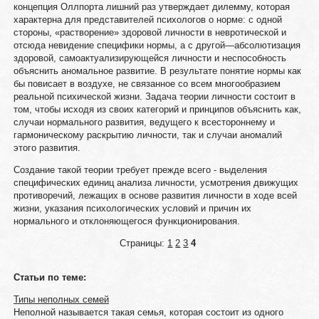
концепция Оллпорта лишний раз утверждает дилемму, которая
характерна для представителей психологов о норме: с одной
стороны, «растворение» здоровой личности в невротической и
отсюда невидение специфики нормы, а с другой—абсолютизация
здоровой, самоактуализирующейся личности и неспособность
объяснить аномальное развитие. В результате понятие нормы как
бы повисает в воздухе, не связанное со всем многообразием
реальной психической жизни. Задача теории личности состоит в
том, чтобы исходя из своих категорий и принципов объяснить как,
случаи нормального развития, ведущего к всестороннему и
гармоническому раскрытию личности, так и случаи аномалий
этого развития.
Создание такой теории требует прежде всего - выделения
специфических единиц анализа личности, усмотрения движущих
противоречий, лежащих в основе развития личности в ходе всей
жизни, указания психологических условий и причин их
нормального и отклоняющегося функционирования.
Страницы:
1
2
3
4
Статьи по теме:
Типы неполных семей
Неполной называется такая семья, которая состоит из одного