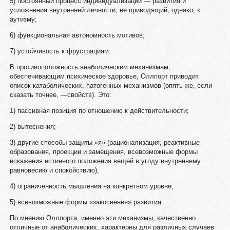
5) постоянный процесс индивидуализации — развития и
усложнения внутренней личности, не приводящий, однако, к
аутизму;
6) функциональная автономность мотивов;
7) устойчивость к фрустрациям.
В противоположность анаболическим механизмам,
обеспечивающим психическое здоровье, Оллпорт приводит
описок катаболических, патогенных механизмов (опять же, если
сказать точнее, —свойств). Это:
1) пассивная позиция по отношению к действительности;
2) вытеснения;
3) другие способы защиты «я» (рационализация, реактивные
образования, проекции и замещения, всевозможные формы
искажения истинного положения вещей в угоду внутреннему
равновесию и спокойствию);
4) ограниченность мышления на конкретном уровне;
5) всевозможные формы «закоснения» развития.
По мнению Оллпорта, именно эти механизмы, качественно
отличные от анаболических, характерны для различных случаев