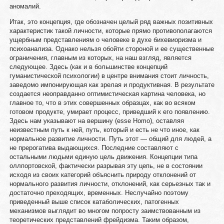
аномалий.
Итак, это концепция, где обозначен целый ряд важных позитивных
характеристик такой личности, которые прямо противополагаются
ущербным представлениям о человеке в духе бихевиоризма и
психоанализа. Однако нельзя обойти стороной и ее существенные
ограничения, главным из которых, на наш взгляд, является
следующее. Здесь (как и в большинстве концепций
гуманистической психологии) в центре внимания стоит личность,
заведомо импонирующая как зрелая и продуктивная. В результате
создается неоправданно оптимистическая картина человека, но
главное то, что в этих совершенных образцах, как во всяком
готовом продукте, умирает процесс, приведший к его появлению.
Здесь нам указывают на вершину (esse Homo), оставляя
неизвестным путь к ней, путь, который и есть не что иное, как
нормальное развитие личности. Путь этот — общий для людей, а
не прерогатива выдающихся. Последние составляют с
остальными людьми единую цель движения. Концепции типа
оллпортовской, фактически разрывая эту цепь, не в состоянии
исходя из своих категорий объяснить природу отклонений от
нормального развития личности, отклонений, как серьезных так и
достаточно преходящих, временных. Неслучайно поэтому
приведенный выше список катаболических, патогенных
механизмов выглядит во многом попросту заимствованным из
теоретических представлений фрейдизма. Таким образом,