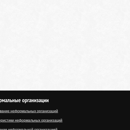
рмальные организации
вание неформальных организаций
еристики неформальных организаций
ение неформальной организацией