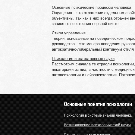
Основные психические процессы человека
Ощущения – это отражение отдельных свойс
объективны, так как в них всегда отражен в
зависят от состояния нервной систе ...
Стили управления
Теории, основанные на поведенческом подх
руководства – это манера поведения руков
автократично-либеральный континуум стиля р
Психология и естественные науки
Рассмотрим сначала те отрасли психологии,
некоторыми из них, в частности с медицинс
патопсихология и нейропсихология. Патопсих
Основные понятия психологии
Психология в системе знаний человека
Возникновение психологической науки
Структура психики человека