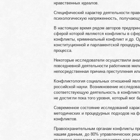
нравственных идеалов.
Специфический характер деятельности прав
психологическую напряженность, получающу
В настоящее время рядом авторов предприн
сферой которой являются конфликты в сфер
конфликты, криминальный конфликт и др. О
конституционной и парламентской процедуры
процесса.
Некоторые исследователи осуществили ана
повседневной деятельности работников мили
непосредственная причина преступления или
Конфликтология социальных отношений явля
российской науки. Возникновение исследова
соответствующую деятельность в конфликто
не достигли пока того уровня, который мог 
Современное состояние исследований харак
методических и процедурных подходов на 
конфликтов.
Правоохранительным органам конфликты при
нашим данным, до 80% управленческих реш
являются поводами и основаниями для скры