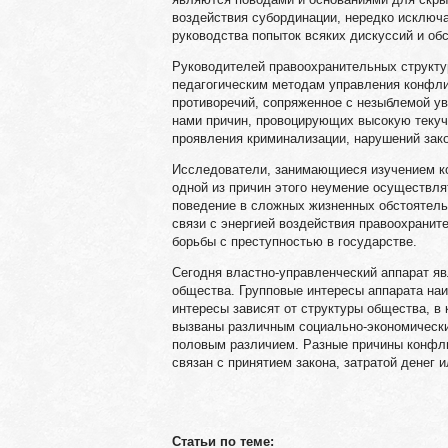
воздействия субординации, нередко исключ
руководства попыток всяких дискуссий и об
Руководителей правоохранительных структу
педагогическим методам управления конфли
противоречий, сопряженное с незыблемой ув
нами причин, провоцирующих высокую текуч
проявления криминализации, нарушений зако
Исследователи, занимающиеся изучением к
одной из причин этого неумение осуществл
поведение в сложных жизненных обстоятель
связи с энергией воздействия правоохранит
борьбы с преступностью в государстве.
Сегодня властно-управленческий аппарат я
общества. Групповые интересы аппарата на
интересы зависят от структуры общества, в
вызваны различным социально-экономически
половым различием. Разные причины конфли
связан с принятием закона, затратой денег 
Статьи по теме: