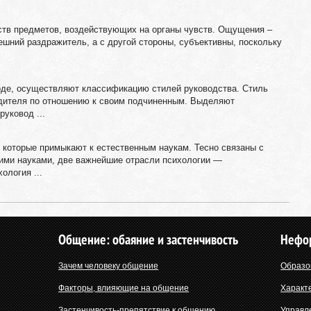
тв предметов, воздействующих на органы чувств. Ощущения –
нешний раздражитель, а с другой стороны, субъективны, поскольку
оде, осуществляют классификацию стилей руководства. Стиль
одителя по отношению к своим подчиненным. Выделяют
уковод ...
 которые примыкают к естественным наукам. Тесно связаны с
кими науками, две важнейшие отрасли психологии —
ология ...
Общение: обаяние и застенчивость
Нефо
Зачем человеку общение
Образо
Факторы, влияющие на общение
Характ
Застенчивость-препятствие к общению
Управл