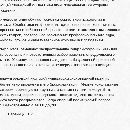
ающей свободный обмен мнениями, пресечением со стороны
суждений.
р недостаточно обучают основам социальной психологии и
ктами. Слабое знание форм и методов разрешения конфликтных
еренностью в собственной правоте, входит в комплекс выявленных
есть кадров, постепенное размывание профессионального ядра,
нности, грубое и невнимательное отношение к гражданам.
онфликтов, отмечают распространение конфликтофобии, называя
ять осознанный и ответственный выбор решения, определяющего
ствах. Упомянутые явления находятся в безусловной причинной
ельных органов на состояние и непосредственную организацию
вляется основной причиной социально-экономической инерции
иболее явно выражены в его бюрократизации. Многие конфликтные
 котором формируются группы с разными целями, и могут быть
м статусом, вероисповеданием, возрастом, местом жительства,
кта часто раскрываются, когда спорный политический вопрос
или одновременно с тем и другим.
Страницы:
1
2