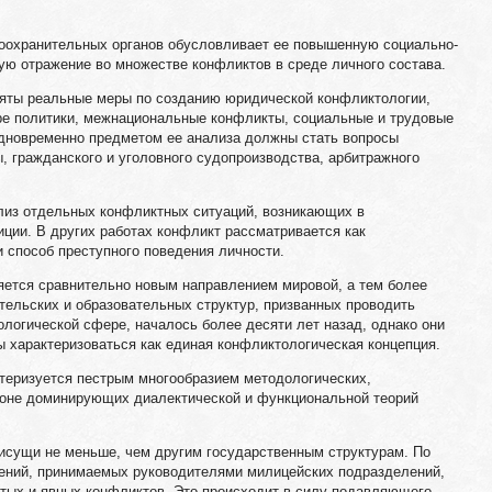
оохранительных органов обусловливает ее повышенную социально-
ю отражение во множестве конфликтов в среде личного состава.
яты реальные меры по созданию юридической конфликтологии,
е политики, межнациональные конфликты, социальные и трудовые
дновременно предметом ее анализа должны стать вопросы
, гражданского и уголовного судопроизводства, арбитражного
лиз отдельных конфликтных ситуаций, возникающих в
ции. В других работах конфликт рассматривается как
 способ преступного поведения личности.
ется сравнительно новым направлением мировой, а тем более
тельских и образовательных структур, призванных проводить
логической сфере, началось более десяти лет назад, однако они
бы характеризоваться как единая конфликтологическая концепция.
теризуется пестрым многообразием методологических,
фоне доминирующих диалектической и функциональной теорий
сущи не меньше, чем другим государственным структурам. По
ений, принимаемых руководителями милицейских подразделений,
тых и явных конфликтов. Это происходит в силу подавляющего