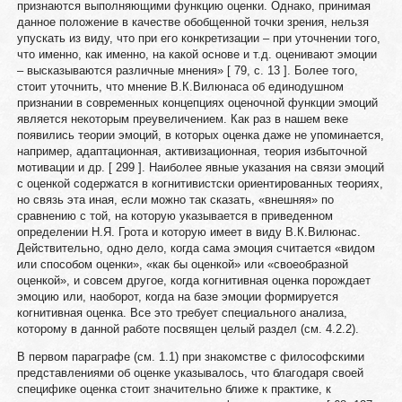
признаются выполняющими функцию оценки. Однако, принимая
данное положение в качестве обобщенной точки зрения, нельзя
упускать из виду, что при его конкретизации – при уточнении того,
что именно, как именно, на какой основе и т.д. оценивают эмоции
– высказываются различные мнения» [ 79, с. 13 ]. Более того,
стоит уточнить, что мнение В.К.Вилюнаса об единодушном
признании в современных концепциях оценочной функции эмоций
является некоторым преувеличением. Как раз в нашем веке
появились теории эмоций, в которых оценка даже не упоминается,
например, адаптационная, активизационная, теория избыточной
мотивации и др. [ 299 ]. Наиболее явные указания на связи эмоций
с оценкой содержатся в когнитивистски ориентированных теориях,
но связь эта иная, если можно так сказать, «внешняя» по
сравнению с той, на которую указывается в приведенном
определении Н.Я. Грота и которую имеет в виду В.К.Вилюнас.
Действительно, одно дело, когда сама эмоция считается «видом
или способом оценки», «как бы оценкой» или «своеобразной
оценкой», и совсем другое, когда когнитивная оценка порождает
эмоцию или, наоборот, когда на базе эмоции формируется
когнитивная оценка. Все это требует специального анализа,
которому в данной работе посвящен целый раздел (см. 4.2.2).
В первом параграфе (см. 1.1) при знакомстве с философскими
представлениями об оценке указывалось, что благодаря своей
специфике оценка стоит значительно ближе к практике, к