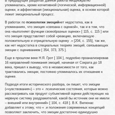
В предыдущих разделах данной работы неоднократно
упоминалась, кроме когнитивной (логической, информационной)
оценки, и аффективная (эмоциональная) оценка, в основе которой
лежит эмоциональный процесс.
В работах по
психологии эмоций
нет недостатка, как в
упоминаниях, что эмоция «связана с оценкой», так и в том, что
она «выполняет функции своеобразных оценок» [ 115, с. 115 ] или
что эмоция представляет собой «реакцию, включающую .
положительную и отрицательную оценку .» [204, с. 155], так же,
как нет недостатка в специальных теориях эмоций, связывающих
эмоции с оцениванием [ 354, 373, 375 ].
Еще в прошлом веке Н.Я. Грот [ 104 ], подробно проанализировав
16 направлений понимания эмоций, начиная от Сократа до 18
века, пришел к выводу, что в независимости от того, как
трактовались эмоции, постоянно упоминалось их отношение к
оценке.
Подводя итоги исторического разбора, он пишет, что эмоции
(«чувствования») – это « .психические состояния, которые можно
рассматривать как продукт субъективной оценки действующих на
нервную систему раздражителей, какой бы источник они не имели
– внешний или внутренний» [ 104, с. 418 ]. В.К. Вилюнас
добавляет к этому, что « .и положения современных концепций
позволяют заключить, что эмоции достаточно единодушно