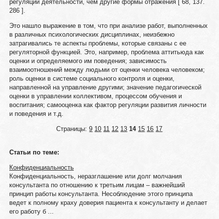
регуляции деятельности, чем другие формы отражения [ 68, 137.
286 ].
Это нашло выражение в том, что при анализе работ, выполненных
в различных психологических дисциплинах, неизбежно
затрагивались те аспекты проблемы, которые связаны с ее
регуляторной функцией. Это, например, проблема аттитьюда как
оценки и определяемого им поведения; зависимость
взаимоотношений между людьми от оценки человека человеком;
роль оценки в системе социального контроля и оценки,
направленной на управление другими; значение педагогической
оценки в управлении коллективом, процессом обучения и
воспитания; самооценка как фактор регуляции развития личности
и поведения и т.д.
Страницы:
9
10
11
12
13
14
15
16
17
Статьи по теме:
Конфиденциальность
Конфиденциальность, неразглашение или долг молчания
консультанта по отношению к третьим лицам – важнейший
принцип работы консультанта. Несоблюдение этого принципа
ведет к полному краху доверия пациента к консультанту и делает
его работу б ...