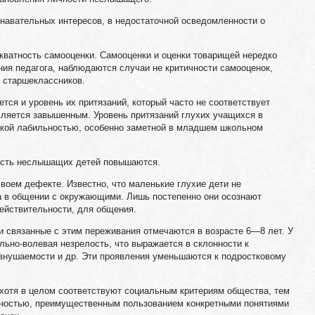
знавательных интересов, в недостаточной осведомленности о
кватность самооценки. Самооценки и оценки товарищей нередко
ния педагога, наблюдаются случаи не критичности самооценок,
 старшеклассников.
тся и уровень их притязаний, который часто не соответствует
ляется завышенным. Уровень притязаний глухих учащихся в
окой лабильностью, особенно заметной в младшем школьном
ность неслышащих детей повышаются.
своем дефекте. Известно, что маленькие глухие дети не
а в общении с окружающими. Лишь постепенно они осознают
ействительности, для общения.
и связанные с этим переживания отмечаются в возрасте 6—8 лет. У
ьно-волевая незрелость, что выражается в склонности к
нушаемости и др. Эти проявления уменьшаются к подростковому
 хотя в целом соответствуют социальным критериям общества, тем
нностью, преимущественным пользованием конкретными понятиями