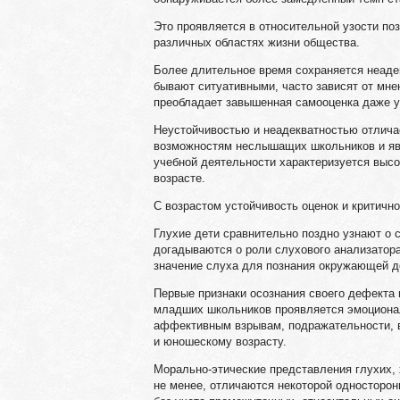
Это проявляется в относительной узости по
различных областях жизни общества.
Более длительное время сохраняется неаде
бывают ситуативными, часто зависят от мне
преобладает завышенная самооценка даже у
Неустойчивостью и неадекватностью отличае
возможностям неслышащих школьников и яв
учебной деятельности характеризуется выс
возрасте.
С возрастом устойчивость оценок и критич
Глухие дети сравнительно поздно узнают о 
догадываются о роли слухового анализатор
значение слуха для познания окружающей д
Первые признаки осознания своего дефекта 
младших школьников проявляется эмоционал
аффективным взрывам, подражательности, в
и юношескому возрасту.
Морально-этические представления глухих,
не менее, отличаются некоторой односторо