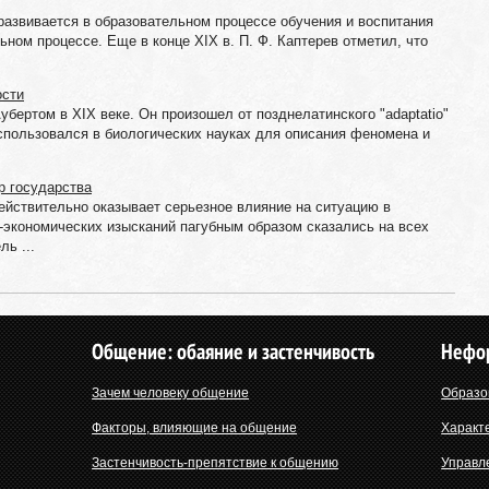
азвивается в образовательном процессе обучения и воспитания
льном процессе. Еще в конце ХIХ в. П. Ф. Каптерев отметил, что
ости
убертом в XIX веке. Он произошел от позднелатинского "adaptatio"
спользовался в биологических науках для описания феномена и
р государства
ействительно оказывает серьезное влияние на ситуацию в
экономических изысканий пагубным образом сказались на всех
ь ...
Общение: обаяние и застенчивость
Нефо
Зачем человеку общение
Образо
Факторы, влияющие на общение
Характ
Застенчивость-препятствие к общению
Управл