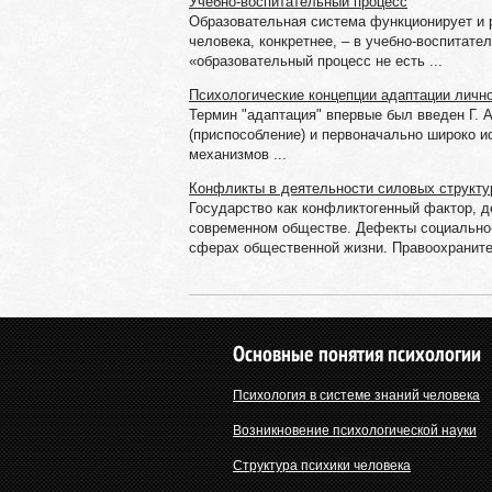
Учебно-воспитательный процесс
Образовательная система функционирует и р
человека, конкретнее, – в учебно-воспитате
«образовательный процесс не есть ...
Психологические концепции адаптации личн
Термин "адаптация" впервые был введен Г. А
(приспособление) и первоначально широко и
механизмов ...
Конфликты в деятельности силовых структу
Государство как конфликтогенный фактор, д
современном обществе. Дефекты социально-
сферах общественной жизни. Правоохранител
Основные понятия психологии
Психология в системе знаний человека
Возникновение психологической науки
Структура психики человека