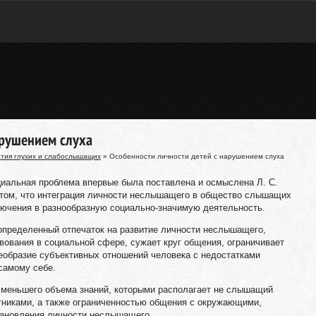
арушением слуха
ития глухих и слабослышащих
» Особенности личности детей с нарушением слуха
циальная проблема впервые была поставлена и осмыслена Л. С.
 том, что интеграция личности неслышащего в общество слышащих
лючения в разнообразную социально-значимую деятельность.
пределенный отпечаток на развитие личности неслышащего,
вования в социальной сфере, сужает круг общения, ограничивает
еобразие субъективных отношений человека с недостатками
самому себе.
, меньшего объема знаний, которыми располагает не слышащий
никами, а также ограниченностью общения с окружающими,
тановления личности неслышащего.