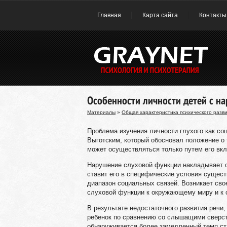
Главная
Карта сайта
Контакты
Особенности личности детей с н
Материалы
»
Общая характеристика психического разв
Проблема изучения личности глухого как со
Выготским, который обосновал положение о
может осуществляться только путем его вк
Нарушение слуховой функции накладывает о
ставит его в специфические условия сущест
диапазон социальных связей. Возникает сво
слуховой функции к окружающему миру и к 
В результате недостаточного развития речи
ребенок по сравнению со слышащими сверст
обнаруживается более замедленный темп с