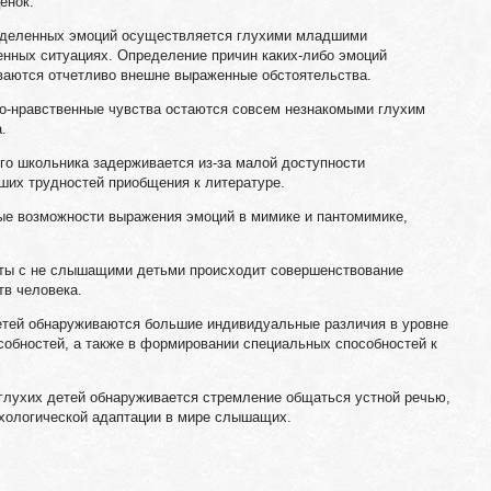
енок.
еделенных эмоций осуществляется глухими младшими
нных ситуациях. Определение причин каких-либо эмоций
ываются отчетливо внешне выраженные обстоятельства.
о-нравственные чувства остаются совсем незнакомыми глухим
.
о школьника задерживается из-за малой доступности
ших трудностей приобщения к литературе.
ные возможности выражения эмоций в мимике и пантомимике,
оты с не слышащими детьми происходит совершенствование
тв человека.
детей обнаруживаются большие индивидуальные различия в уровне
собностей, а также в формировании специальных способностей к
глухих детей обнаруживается стремление общаться устной речью,
ихологической адаптации в мире слышащих.