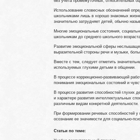
без учета промежуточных, относительных оц
Использование словесных обозначений опр
школьниками лишь в хорошо знакомых жизне
значительно затрудняет детей, обычно наз
Многие эмоциональные состояния, социальн
школьникам до среднего школьного возраста
Развитие эмоциональной сферы неслышащег
выразительной стороны речи и музыки, боль
Вместе с тем, следует отметить значитель
используемых глухими детьми в общении.
В процессе коррекционно-развивающей раб
понимания эмоциональных состояний и чувс
В процессе развития способностей глухих 
и характере развития интеллектуальных спо
различным видам конкретной деятельности.
При формировании речевых способностей у 
осознание ее значимости для социально-пс
Статьи по теме: