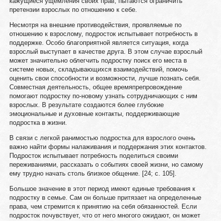
кажущиеся ущемления своих прав, пытаются ограничить
претензии взрослых по отношению к себе.
Несмотря на внешние противодействия, проявляемые по
отношению к взрослому, подросток испытывает потребность в
поддержке. Особо благоприятной является ситуация, когда
взрослый выступает в качестве друга. В этом случае взрослый
может значительно облегчить подростку поиск его места в
системе новых, складывающихся взаимодействий, помочь
оценить свои способности и возможности, лучше познать себя.
Совместная деятельность, общее времяпрепровождение
помогают подростку по-новому узнать сотрудничающих с ним
взрослых. В результате создаются более глубокие
эмоциональные и духовные контакты, поддерживающие
подростка в жизни.
В связи с легкой ранимостью подростка для взрослого очень
важно найти формы налаживания и поддержания этих контактов.
Подросток испытывает потребность поделиться своими
переживаниями, рассказать о событиях своей жизни, но самому
ему трудно начать столь близкое общение. [24; c. 105].
Большое значение в этот период имеют единые требования к
подростку в семье. Сам он больше притязает на определенные
права, чем стремится к принятию на себя обязанностей. Если
подросток почувствует, что от него многого ожидают, он может