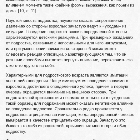
влиянием момента такие крайние формы выражения, как побеги из
дома. [10; c. 11].
Неустойчивость подростка, неумение оказать сопротивление
давлению со стороны взрослых зачастую ведут к «уходам» из
ситуации. Поведение подростка также в определенной степени
характеризуется детскими реакциями. При чрезмерных ожиданиях
от подростка, связанных с непосильными для него нагрузками,
или при уменьшении внимания со стороны близких может
следовать реакция оппозиции, характеризующаяся тем, что он
разными способами пытается вернуть внимание, переключить его
с кого-то другого на себя.
Характерными для подросткового возраста являются имитации
чьего-либо поведения. Чаще имитируется поведение значимого
взрослого, достигшего определенного успеха, причем в первую
очередь обращается внимание на внешнюю сторону. При
недостаточной критичности и несамостоятельности в суждениях
такой образец для подражания может оказать негативное влияние
на поведение подростка. Сравнительно редко проявляется у
подростков отрицательная имитация, когда определенный человек
выбирается в качестве отрицательного образца. Зачастую это
бывает кто-либо из родителей, причинивших много горя и обид
подростку.