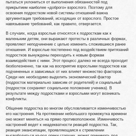
пытаться уклониться от выполнения обязанностей под
прикрытием наиболее «доброго» взрослого. Поэтому для
освоения подростком новой системы отношений важна
аргументация требований, исходящих от взрослого. Простое
навязывание требований, как правило, отвергается.
В случаях, когда взрослые относятся к подросткам как к
маленьким детям, они выражают протесты в различных формах,
проявляют неподчинение с целью изменить сложившиеся ранее
отношения. И взрослые постепенно под воздействием притязаний
подростков вынуждены переходить к новым формам
взаимодействия с ними. Этот процесс далеко не всегда проходит
безболезненно, так как на восприятие взрослыми подростков как
подчиненных и зависимых от них влияет множество факторов.
Среди них необходимо выделить экономический фактор
(подросток материально зависим от родителей) и социальный
(подросток сохраняет социальное положение ученика). В
результате между подростками и взрослыми могут возникать
конфликты.
Общение подростка во многом обусловливается изменчивостью
его настроения. На протяжении небольшого промежутка времени
оно может меняться на прямо противоположное. Изменчивость
настроений ведет к неадекватности реакций подростка. Так,
реакция эмансипации, проявляющаяся к стремлении
высвободиться из-под опеки старших, может принимать под