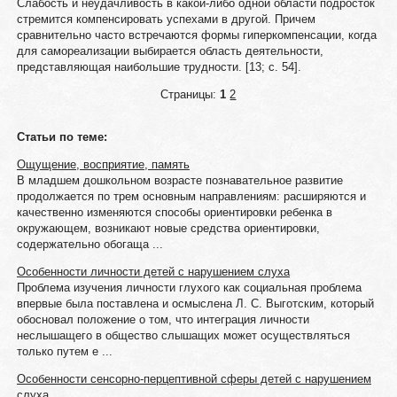
Слабость и неудачливость в какой-либо одной области подросток
стремится компенсировать успехами в другой. Причем
сравнительно часто встречаются формы гиперкомпенсации, когда
для самореализации выбирается область деятельности,
представляющая наибольшие трудности. [13; c. 54].
Страницы:
1
2
Статьи по теме:
Ощущение, восприятие, память
В младшем дошкольном возрасте познавательное развитие
продолжается по трем основным направлениям: расширяются и
качественно изменяются способы ориентировки ребенка в
окружающем, возникают новые средства ориентировки,
содержательно обогаща ...
Особенности личности детей с нарушением слуха
Проблема изучения личности глухого как социальная проблема
впервые была поставлена и осмыслена Л. С. Выготским, который
обосновал положение о том, что интеграция личности
неслышащего в общество слышащих может осуществляться
только путем е ...
Особенности сенсорно-перцептивной сферы детей с нарушением
слуха