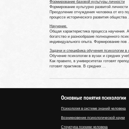
Формирование базовой культуры личности
Формирование культурно развитой личности 
Преодоление отчуждения человека от его п
процессе исторического развития общества .
Научение.
Общая характеристика процесса научения. А
богатство и разнообразие полноценного пси
индивидуального опыта. Формирование пов .
Задачи и специфика обучения психологии в
Обучение психологии в вузах и средних уче
Как правило, в университетах готовят преп
готовят практиков. В средних ...
Основные понятия психологии
Психология в системе знаний человека
Возникновение психологической науки
Структура психики человека