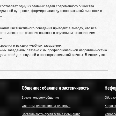
составляет одну из главных задач современного общества.
одлинной сущности, формирование духовно развитой личности в
..
нализ инстинктивного поведения приводит в выводу, что всё
хологического отражения связаны с научением, накоплением
..
 средних и высших учебных заведениях
бных заведениях связано с их профессиональной направленностью.
одавателей для научной и преподавательской работы. В институтах
Общение: обаяние и застенчивость
Нефо
Зачем человеку общение
Образо
Факторы, влияющие на общение
Характ
Застенчивость-препятствие к общению
Управл