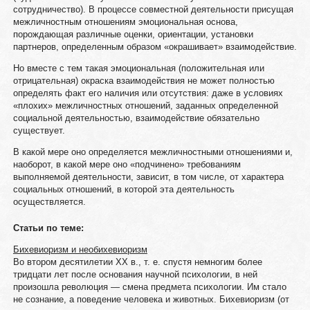
сотрудничество). В процессе совместной деятельности присущая
межличностным отношениям эмоциональная основа,
порождающая различные оценки, ориентации, установки
партнеров, определенным образом «окрашивает» взаимодействие.
Но вместе с тем такая эмоциональная (положительная или
отрицательная) окраска взаимодействия не может полностью
определять факт его наличия или отсутствия: даже в условиях
«плохих» межличностных отношений, заданных определенной
социальной деятельностью, взаимодействие обязательно
существует.
В какой мере оно определяется межличностными отношениями и,
наоборот, в какой мере оно «подчинено» требованиям
выполняемой деятельности, зависит, в том числе, от характера
социальных отношений, в которой эта деятельность
осуществляется.
Статьи по теме:
Бихевиоризм и необихевиоризм
Во втором десятилетии XX в., т. е. спустя немногим более
тридцати лет после основания научной психологии, в ней
произошла революция — смена предмета психологии. Им стало
не сознание, а поведение человека и животных. Бихевиоризм (от