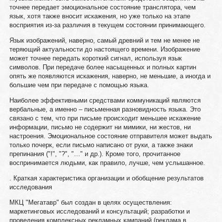
точнее передает эмоциональное состояние транслятора, чем
язык, хотя также вносит искажения, но уже только на этапе
восприятия из-за различия в текущем состоянии принимающего.
Язык изображений, наверно, самый древний и тем не менее не
теряющий актуальности до настоящего времени. Изображение
может точнее передать короткий сигнал, используя язык
символов. При передаче более насыщенных и полных картин
опять же появляются искажения, наверно, не меньшие, а иногда и
большие чем при передаче с помощью языка.
Наиболее эффективными средствами коммуникаций являются
вербальные, а именно – письменная разновидность языка. Это
связано с тем, что при письме происходит меньшее искажение
информации, письмо не содержит ни мимики, ни жестов, ни
настроения. Эмоциональное состояние отправителя может выдать
только почерк, если письмо написано от руки, а также знаки
препинания ("!", "?", "…" и др.). Кроме того, прочитанное
воспринимается людьми, как правило, лучше, чем услышанное.
. Краткая характеристика организации и обобщение результатов
исследования
МКЦ "Мегатавр" был создан в целях осуществления:
маркетинговых исследований и консультаций; разработки и
проведения комплексных рекламных кампаний (реклама в