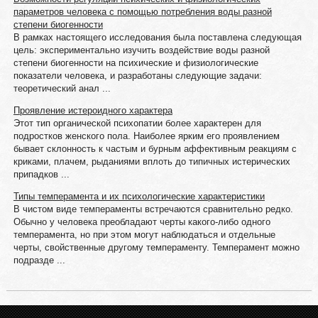
параметров человека с помощью потребления воды разной
степени биогенности
В рамках настоящего исследования была поставлена следующая
цель: экспериментально изучить воздействие воды разной
степени биогенности на психические и физиологические
показатели человека, и разработаны следующие задачи:
теоретический анал ...
Проявление истероидного характера
Этот тип органической психопатии более характерен для
подростков женского пола. Наиболее ярким его проявлением
бывает склонность к частым и бурным аффективным реакциям с
криками, плачем, рыданиями вплоть до типичных истерических
припадков ...
Типы темперамента и их психологические характеристики
В чистом виде темпераменты встречаются сравнительно редко.
Обычно у человека преобладают черты какого-либо одного
темперамента, но при этом могут наблюдаться и отдельные
черты, свойственные другому темпераменту. Темперамент можно
подразде ...