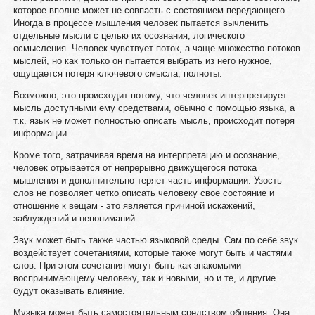
которое вполне может не совпасть с состоянием передающего.
Иногда в процессе мышления человек пытается вычленить
отдельные мысли с целью их осознания, логического
осмысления. Человек чувствует поток, а чаще множество потоков
мыслей, но как только он пытается выбрать из него нужное,
ощущается потеря ключевого смысла, полноты.
Возможно, это происходит потому, что человек интерпретирует
мысль доступными ему средствами, обычно с помощью языка, а
т.к. язык не может полностью описать мысль, происходит потеря
информации.
Кроме того, затрачивая время на интерпретацию и осознание,
человек отрывается от непрерывно движущегося потока
мышления и дополнительно теряет часть информации. Узость
слов не позволяет четко описать человеку свое состояние и
отношение к вещам - это является причиной искажений,
заблуждений и непониманий.
Звук может быть также частью языковой среды. Сам по себе звук
воздействует сочетаниями, которые также могут быть и частями
слов. При этом сочетания могут быть как знакомыми
воспринимающему человеку, так и новыми, но и те, и другие
будут оказывать влияние.
Музыка может быть самостоятельным средством общения. Она