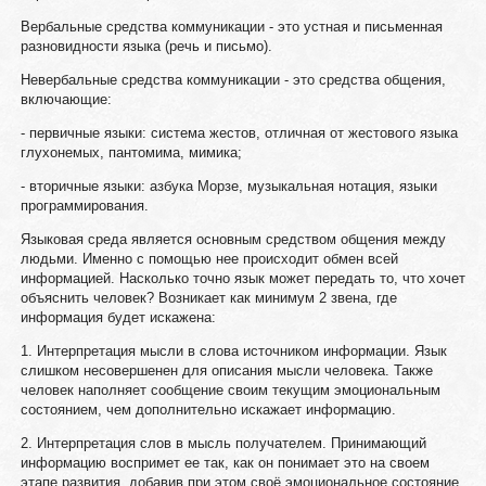
Вербальные средства коммуникации - это устная и письменная
разновидности языка (речь и письмо).
Невербальные средства коммуникации - это средства общения,
включающие:
- первичные языки: система жестов, отличная от жестового языка
глухонемых, пантомима, мимика;
- вторичные языки: азбука Морзе, музыкальная нотация, языки
программирования.
Языковая среда является основным средством общения между
людьми. Именно с помощью нее происходит обмен всей
информацией. Насколько точно язык может передать то, что хочет
объяснить человек? Возникает как минимум 2 звена, где
информация будет искажена:
1. Интерпретация мысли в слова источником информации. Язык
слишком несовершенен для описания мысли человека. Также
человек наполняет сообщение своим текущим эмоциональным
состоянием, чем дополнительно искажает информацию.
2. Интерпретация слов в мысль получателем. Принимающий
информацию воспримет ее так, как он понимает это на своем
этапе развития, добавив при этом своё эмоциональное состояние,