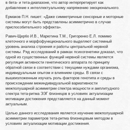
в бета- и тета-диапазоне, что автор интерпретирует как
добавление к интеллектуальному напряжению эмоционального.
Ермаков П.Н. пишет: «Даже симметричные сенсорные и моторные
системы могут быть представлены асимметрично в случае
приспособительного эффекта».
Равич-Щербо И.В., Марютина Т.М., Григоренко Е.Л. помимо
клеточного и морфофункционального выделяют системный
уровень анализа строения и работы центральной нервной
системы. Ряд исследований в рамках психогенетики доказал, что
одной из существенных функций нервной системы является
регуляция активности генетического аппарата по принципу
обратной связи в соответствии с текущими нуждами организма,
индивидуальным опытом и влиянием среды. В связи с
вышеизложенным изучать роль факторов генотипа и среды в
происхождении межиндивидуальной вариативности
межполушарной асимметрии спектра мощности и амплитудного
спектра тета-ритма ЭЭГ близнецов в условиях актуализации
мотивации достижения представляется на данный момент
актуальным.
Целью данного исследования является изучение межполушарной
асимметрии параметров тета-ритма близнецовым методом в
условиях актуализации мотивации достижения.