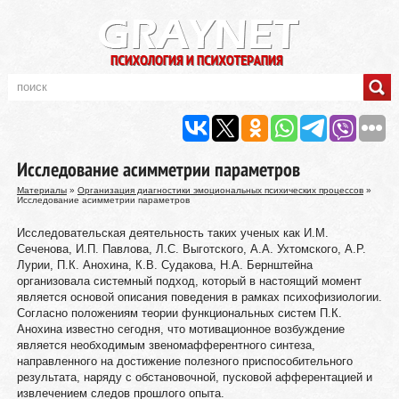
Исследование асимметрии параметров
Материалы
»
Организация диагностики эмоциональных психических процессов
»
Исследование асимметрии параметров
Исследовательская деятельность таких ученых как И.М.
Сеченова, И.П. Павлова, Л.С. Выготского, А.А. Ухтомского, А.Р.
Лурии, П.К. Анохина, К.В. Судакова, Н.А. Бернштейна
организовала системный подход, который в настоящий момент
является основой описания поведения в рамках психофизиологии.
Согласно положениям теории функциональных систем П.К.
Анохина известно сегодня, что мотивационное возбуждение
является необходимым звеномафферентного синтеза,
направленного на достижение полезного приспособительного
результата, наряду с обстановочной, пусковой афферентацией и
извлечением следов прошлого опыта.