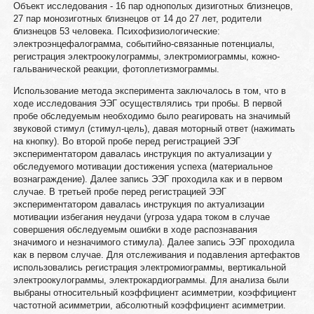
Объект исследования - 16 пар однополых дизиготных близнецов,
27 пар монозиготных близнецов от 14 до 27 лет, родители
близнецов 53 человека. Психофизиологические:
электроэнцефалограмма, событийно-связанные потенциалы,
регистрация электроокулограммы, электромиограммы, кожно-
гальванической реакции, фотоплетизмограммы.
Использование метода эксперимента заключалось в том, что в
ходе исследования ЭЭГ осуществлялись три пробы. В первой
пробе обследуемым необходимо было реагировать на значимый
звуковой стимул (стимул-цель), давая моторный ответ (нажимать
на кнопку). Во второй пробе перед регистрацией ЭЭГ
экспериментатором давалась инструкция по актуализации у
обследуемого мотивации достижения успеха (материальное
вознаграждение). Далее запись ЭЭГ проходила как и в первом
случае. В третьей пробе перед регистрацией ЭЭГ
экспериментатором давалась инструкция по актуализации
мотивации избегания неудачи (угроза удара током в случае
совершения обследуемым ошибки в ходе распознавания
значимого и незначимого стимула). Далее запись ЭЭГ проходила
как в первом случае. Для отслеживания и подавления артефактов
использовались регистрация электромиограммы, вертикальной
электроокулограммы, электрокардиограммы. Для анализа были
выбраны относительный коэффициент асимметрии, коэффициент
частотной асимметрии, абсолютный коэффициент асимметрии.