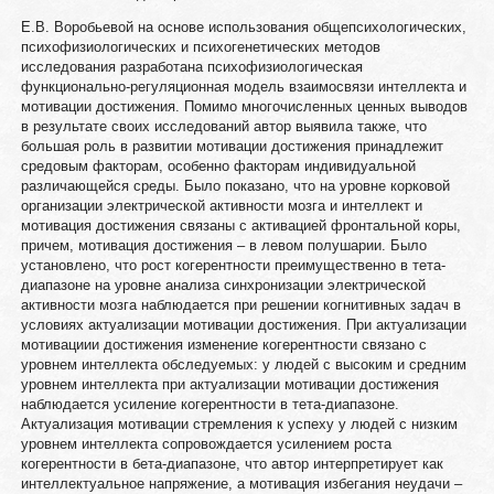
Е.В. Воробьевой на основе использования общепсихологических,
психофизиологических и психогенетических методов
исследования разработана психофизиологическая
функционально-регуляционная модель взаимосвязи интеллекта и
мотивации достижения. Помимо многочисленных ценных выводов
в результате своих исследований автор выявила также, что
большая роль в развитии мотивации достижения принадлежит
средовым факторам, особенно факторам индивидуальной
различающейся среды. Было показано, что на уровне корковой
организации электрической активности мозга и интеллект и
мотивация достижения связаны с активацией фронтальной коры,
причем, мотивация достижения – в левом полушарии. Было
установлено, что рост когерентности преимущественно в тета-
диапазоне на уровне анализа синхронизации электрической
активности мозга наблюдается при решении когнитивных задач в
условиях актуализации мотивации достижения. При актуализации
мотивациии достижения изменение когерентности связано с
уровнем интеллекта обследуемых: у людей с высоким и средним
уровнем интеллекта при актуализации мотивации достижения
наблюдается усиление когерентности в тета-диапазоне.
Актуализация мотивации стремления к успеху у людей с низким
уровнем интеллекта сопровождается усилением роста
когерентности в бета-диапазоне, что автор интерпретирует как
интеллектуальное напряжение, а мотивация избегания неудачи –