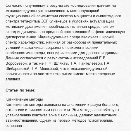
Согласно полученным в результате исследования данным на
межиндивидуальную изменчивость межполушарной
функциональной асимметрии спектра мощности и амплитудного
спектра тета-ритма ЭЭГ близнецов в условиях актуализации
мотивации достижения преобладают влияния среды, причем
вклад индивидуально-средовой составляющей в фенотипическую
дисперсию выше. Индивидуальная среда включает широкий
спектр характеристик, начиная от разнообразия пренатальных
условий и заканчивая социально-психологическими
особенностями среды, специфическими для данного индивида.
Данные согласуются с результатами исследований Е.В.
Воробьевой, а так же Н.Ф. Шляхты, Т.А. Пантелеевой, Г.А.
Шибаровской, Т.А. Мешковой, что в межиндивидуальной
вариативности по частоте тета-ритма имеют место средовые
влияния.
Статьи по теме:
Когнитивные методы
Когнитивные методы основаны на апелляции к разум больного,
его логике и личностным ценностям. Эти методы способствуют
установлению контакта врча с больным, делают адекватными
взаимоотношения. Одним из первых методов психотерапии,
основанн ...