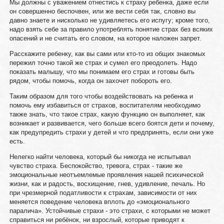
Мы должны с уважением отнестись к страху ребенка, даже если
он совершенно беспочвен, или же вести себя так, словно вы
давно знаете и нисколько не удивляетесь его испугу; кроме того,
надо взять себе за правило употреблять понятие страх без всяких
опасений и не считать его словом, на которое наложен запрет.
Расскажите ребенку, как вы сами или кто-то из общих знакомых
пережил точно такой же страх и сумел его преодолеть. Надо
показать малышу, что мы понимаем его страх и готовы быть
рядом, чтобы помочь, когда он захочет побороть его.
Таким образом для того чтобы воздействовать на ребенка и
помочь ему избавиться от страхов, воспитателям необходимо
также знать, что такое страх, какую функцию он выполняет, как
возникает и развивается, чего больше всего боятся дети и почему,
как предупредить страхи у детей и что предпринять, если они уже
есть.
Нелегко найти человека, который бы никогда не испытывал
чувство страха. Беспокойство, тревога, страх - такие же
эмоциональные неотъемлемые проявления нашей психической
жизни, как и радость, восхищение, гнев, удивление, печаль. Но
при чрезмерной податливости к страхам, зависимости от них
меняется поведение человека вплоть до «эмоционального
паралича». Устойчивые страхи - это страхи, с которыми не может
справиться ни ребёнок, ни взрослый, которые приводят к