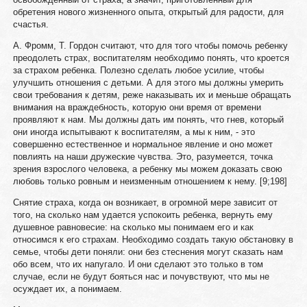
обретения нового жизненного опыта, открытый для радости, для
счастья.
А. Фромм, Т. Гордон считают, что для того чтобы помочь ребенку
преодолеть страх, воспитателям необходимо понять, что кроется
за страхом ребенка. Полезно сделать любое усилие, чтобы
улучшить отношения с детьми. А для этого мы должны умерить
свои требования к детям, реже наказывать их и меньше обращать
внимания на враждебность, которую они время от времени
проявляют к нам. Мы должны дать им понять, что гнев, который
они иногда испытывают к воспитателям, а мы к ним, - это
совершенно естественное и нормальное явление и оно может
повлиять на наши дружеские чувства. Это, разумеется, точка
зрения взрослого человека, а ребенку мы можем доказать свою
любовь только ровным и неизменным отношением к нему. [9;198]
Снятие страха, когда он возникает, в огромной мере зависит от
того, на сколько нам удается успокоить ребенка, вернуть ему
душевное равновесие: на сколько мы понимаем его и как
относимся к его страхам. Необходимо создать такую обстановку в
семье, чтобы дети поняли: они без стеснения могут сказать нам
обо всем, что их напугало. И они сделают это только в том
случае, если не будут бояться нас и почувствуют, что мы не
осуждает их, а понимаем.