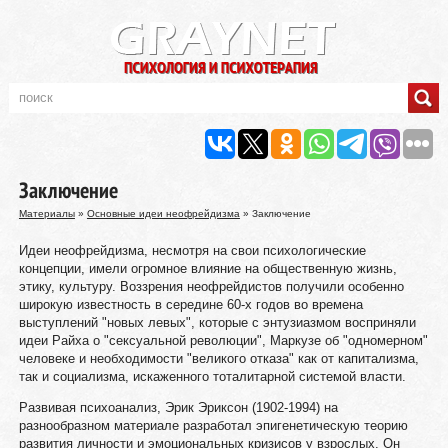
Заключение
Материалы
»
Основные идеи неофрейдизма
» Заключение
Идеи неофрейдизма, несмотря на свои психологические
концепции, имели огромное влияние на общественную жизнь,
этику, культуру. Воззрения неофрейдистов получили особенно
широкую известность в середине 60-х годов во времена
выступлений "новых левых", которые с энтузиазмом восприняли
идеи Райха о "сексуальной революции", Маркузе об "одномерном"
человеке и необходимости "великого отказа" как от капитализма,
так и социализма, искаженного тоталитарной системой власти.
Развивая психоанализ, Эрик Эриксон (1902-1994) на
разнообразном материале разработал эпигенетическую теорию
развития личности и эмоциональных кризисов у взрослых. Он