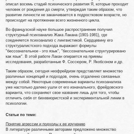
описал восемь стадий психического развития Я, которые проходит
человек от рождения до смерти, утверждая таким образом, что
развитие личности не заканчивается в подростковом возрасте, но
происходит на протяжении всего жизненного цикла.
Во французской науке большое распространение получил
структурный психоанализ Жака Лакана (1901-1981), где
соединяется психоанализ с лингвистикой. Сердцевину его
структуралистского подхода выражают формулы
"бессознательное - это язык", "бессознательное структурировано
как язык". В этой работе Лакан опирается на приемы
исследования, разработанные Ф. Соссюром, Р. Якобсоном и др.
Таким образом, сегодня неофрейдизм представляет множество
различных концепций и подходов, очень отдаленно связанных
между собой. Некоторые современные варианты психоанализа
уже настолько далеко ушли от его изначального, фрейдовского
варианта, что сохраняют свое название лишь для того, чтобы
отличить себя от бихевиористской и экспериментальной линии в
психологии.
Статьи по теме:
Понятие агрессии и подходы к ее изучению
В литературе различными авторами предложено множество