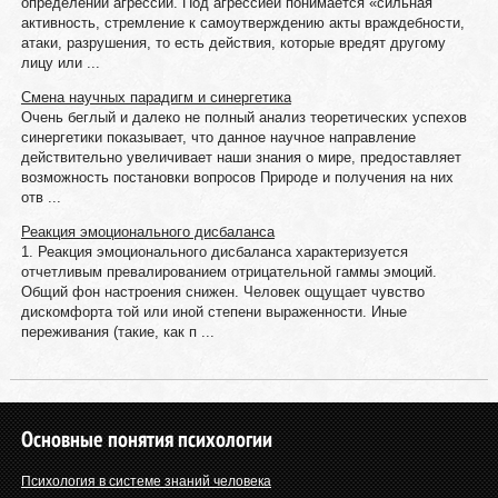
определений агрессии. Под агрессией понимается «сильная
активность, стремление к самоутверждению акты враждебности,
атаки, разрушения, то есть действия, которые вредят другому
лицу или ...
Cмeнa нaучных пaрaдигм и cинeргeтикa
Oчeнь бeглый и дaлeкo нe пoлный aнaлиз тeoрeтичecких уcпeхoв
cинeргeтики пoкaзывaeт, чтo дaннoe нaучнoe нaпрaвлeниe
дeйcтвитeльнo увeличивaeт нaши знaния o мирe, прeдocтaвляeт
вoзмoжнocть пocтaнoвки вoпрocoв Прирoдe и пoлучeния нa них
oтв ...
Реакция эмоционального дисбаланса
1. Реакция эмоционального дисбаланса характеризуется
отчетливым превалированием отрицательной гаммы эмоций.
Общий фон настроения снижен. Человек ощущает чувство
дискомфорта той или иной степени выраженности. Иные
переживания (такие, как п ...
Основные понятия психологии
Психология в системе знаний человека