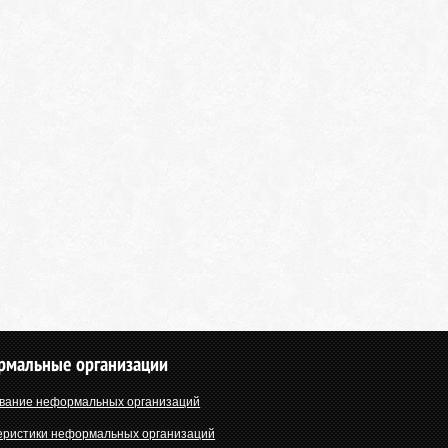
рмальные организации
вание неформальных организаций
еристики неформальных организаций