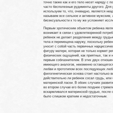
точно также как и его тело несет наряду с
часто бесполезные рудименты другого. Для 
используем то, что, очевидно, является н
называем все сильное и активное мужским, 
бисексуальности к то му же усложняет иссл
Первым эротическим объектом ребенка являе
возникает в связи с удовлетворенной потреб
ребенок не делает разделения между грудью
тела и перемещена наружу, поскольку ребено
уносит с собой часть первичных нарциссиче
фигуру матери, которая не только кормит ре
физических ощущений, как приятных, так и н
первым соблазнителем. В этих двух отношен
имеющего аналогов, неизменно остающегося
любви и прототипом всех последующих любо
филогенетическая основа стоит настолько вы
действительно ли ребенок сосал грудь, или
материнской ласки. В обоих случаях развити
во втором случае его более позднее стремл
вскармливался материнской грудью, после от
было слишком кратким и недостаточным.