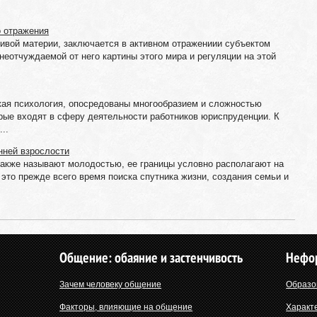
о отражения
живой материи, заключается в активном отражениии субъектом
неотчуждаемой от него картины этого мира и регуляции на этой
кая психология, опосредованы многообразием и сложностью
орые входят в сферу деятельности работников юриспруденции. К
..
нней взрослости
акже называют молодостью, ее границы условно располагают на
– это прежде всего время поиска спутника жизни, создания семьи и
Общение: обаяние и застенчивость
Нефо
Зачем человеку общение
Образо
Факторы, влияющие на общение
Характ