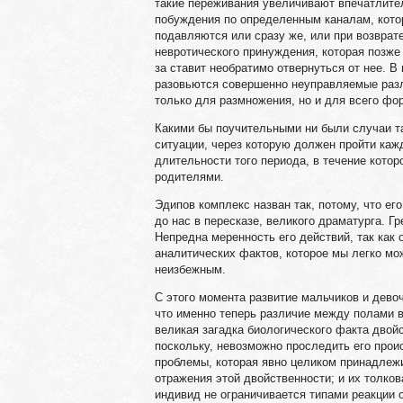
такие переживания увеличивают впечатлите
побуждения по определенным каналам, котор
подавляются или сразу же, или при возврат
невротического принуждения, которая позже
за ставит необратимо отвернуться от нее. В
разовьются совершенно неуправляемые разл
только для размножения, но и для всего фо
Какими бы поучительными ни были случаи т
ситуации, через которую должен пройти каж
длительности того периода, в течение котор
родителями.
Эдипов комплекс назван так, потому, что ег
до нас в пересказе, великого драматурга. Гр
Непредна меренность его действий, так как о
аналитических фактов, которое мы легко мо
неизбежным.
С этого момента развитие мальчиков и дево
что именно теперь различие между полами 
великая загадка биологического факта двойс
поскольку, невозможно проследить его прои
проблемы, которая явно целиком принадлеж
отражения этой двойственности; и их толко
индивид не ограничивается типами реакции о