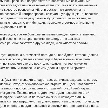
льность ребенка и направляют его собственные сексуальные
ые впоследствии он не может оставить. Так как эти впечатления
е в качестве воспоминаний, они составляют детерминанту
 не позволит Я контролировать сексуальную функцию, и, вероятно,
 последнем случае результатом будет невроз; если же нет, то
ичные первезии, или функции, имеющие огромное значение не
рмирования жизни.
акого рода, все же большое внимание следует уделять влиянию
дый ребенок, и которая неизменно следует из фактора
ого о ребенке заботятся другие люди, и он живет со своими
о суть отражена в греческой легенде о царе Эдипе, которая, дошла
еческий герой убивает своего отца и берет в жены свою мать.
н не знает, что это его родители, является отклонением от
жем понять, и которое на самом деле мы должны признать
чек (мужчин и женщин) следует рассматривать раздельно, потому
впервые находит психологическое выражение. Здесь появляется
твенности по лов: он является отправной точкой этой науки,
схождение. Психоанализ не дал ничего для прояснения этой
ит сфере биологии. В психической жизни находится лишь
вание сильно затруднено тем давно известным фактом, что ни один
дного пола, а всегда проявляет и реакции противоположного пола,