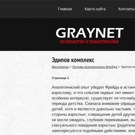
Главная
Карта сайта
Контакты
Эдипов комплекс
Материалы
»
Основы психоанализа Фрейда
» Эдипов к
Страница 1
Аналитический опыт убедил Фрейда в истинн
взрослому, и что события первых лет имеют
особенно интересно, существует ли что-ниб
периода детства. Сначала внимание обращае
детей, хотя и являются довольно частыми, 
стороны взрослых; совращение детей другим
не могли ожидать, глубокие переживания, 
сексуального поведения взрослых (родителей
заинтересуются подобными действиями, или с