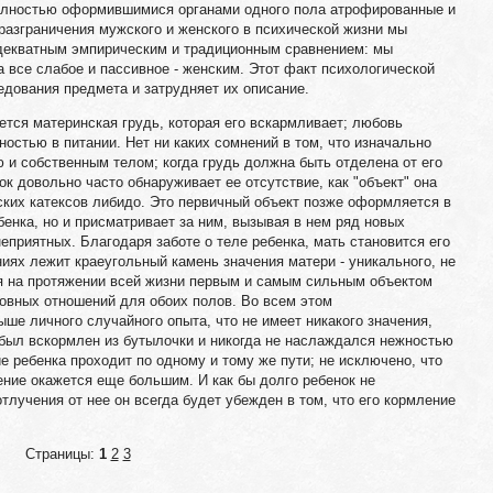
 полностью оформившимися органами одного пола атрофированные и
разграничения мужского и женского в психической жизни мы
еадекватным эмпирическим и традиционным сравнением: мы
а все слабое и пассивное - женским. Этот факт психологической
едования предмета и затрудняет их описание.
тся материнская грудь, которая его вскармливает; любовь
ностью в питании. Нет ни каких сомнений в том, что изначально
 и собственным телом; когда грудь должна быть отделена от его
к довольно часто обнаруживает ее отсутствие, как "объект" она
ских катексов либидо. Это первичный объект позже оформляется в
бенка, но и присматривает за ним, вызывая в нем ряд новых
еприятных. Благодаря заботе о теле ребенка, мать становится его
иях лежит краеугольный камень значения матери - уникального, не
 на протяжении всей жизни первым и самым сильным объектом
вных отношений для обоих полов. Во всем этом
ше личного случайного опыта, что не имеет никакого значения,
 был вскормлен из бутылочки и никогда не наслаждался нежностью
е ребенка проходит по одному и тому же пути; не исключено, что
ение окажется еще большим. И как бы долго ребенок не
лучения от нее он всегда будет убежден в том, что его кормление
Страницы:
1
2
3