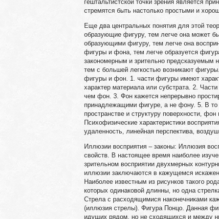
гештальтистской точки зрения является прин
стремятся быть настолько простыми и хоро
Еще два центральных понятия для этой теор
образующие фигуру, тем легче она может б
образующими фигуру, тем легче она воспри
фигуры и фона, тем легче образуется фигу
закономерным и зрительно предсказуемым н
тем с большей легкостью возникают фигур
фигуры и фон. 1. части фигуры имеют харак
характер материала или субстрата. 2. Час
чем фон. 3. Фон кажется непрерывно прост
принадлежащими фигуре, а не фону. 5. В то
пространстве и структуру поверхности, фон
Психофизические характеристики восприятия
удаленность, линейная перспектива, воздуш
Иллюзии восприятия – законы: Иллюзия восп
свойств. В настоящее время наиболее изу
зрительном восприятии двухмерных контурн
иллюзии заключаются в кажущемся искажен
Наиболее известным из рисунков такого род
которых одинаковой длинны, но одна стрелк
Стрела с расходящимися наконечниками каж
(иллюзия стрелы). Фигура Понцо. Данная фиг
идущих рядом, но не сходящихся и между ни