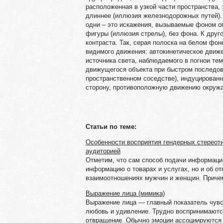
расположенная в узкой части пространства
длиннее (иллюзия железнодорожных путей).
одни – это искажения, вызываемые фоном оп
фигуры (иллюзия стрелы), без фона. К друг
контраста. Так, серая полоска на белом фон
видимого движения: автокинетическое движ
источника света, наблюдаемого в погнои те
движущегося объекта при быстром последо
пространственном соседстве), индуцирован
сторону, противоположную движению окружа
Статьи по теме:
Особенности восприятия гендерных стереот
аудиторией
Отметим, что сам способ подачи информаци
информацию о товарах и услугах, но и об о
взаимоотношениях мужчин и женщин. Причем,
Выражение лица (мимика)
Выражение лица — главный показатель чувс
любовь и удивление. Трудно воспринимаются
отвращение. Обычно эмоции ассоциируются с