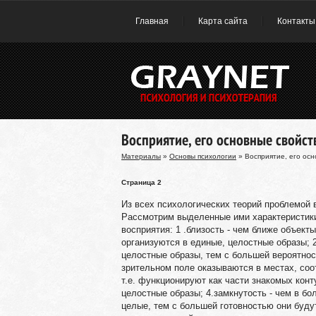
Главная
Карта сайта
Контакты
Восприятие, его основные свойст
Материалы
»
Основы психологии
» Восприятие, его осн
Страница 2
Из всех психологических теорий проблемой 
Рассмотрим выделенные ими характеристик
восприятия: 1 .близость - чем ближе объект
организуются в единые, целостные образы; 
целостные образы, тем с большей вероятнос
зрительном поле оказываются в местах, со
т.е. функционируют как части знакомых кон
целостные образы; 4.замкнутость - чем в б
целые, тем с большей готовностью они буд