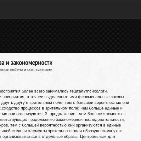
ва и закономерности
овные свойства и закономерности
восприятия более всего занимались гештальтпсихологи.
и восприятия, а точнее выделенные ими феноменальные законы
ы друг к другу в зрительном поле, тем с большей вероятностью они
2.сходство процессов в зрительном поле: чем больше единые и
тью они организуются; 3. продолжение - чем больше элементы в
ответствующих продолжению закономерной последовательности,
туров, тем с большей вероятностью они организуются в единые
ольшей степени элементы зрительного поля образуют замкнутые
ут организовываться в отдельные образы. Центральным для