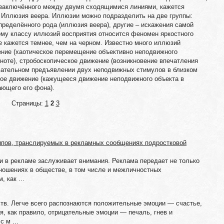
, заключённого между двумя сходящимися линиями, кажется
 Иллюзия веера. Иллюзии можно подразделить на две группы:
ределённого рода (иллюзия веера), другие – искажения самой
ому классу иллюзий восприятия относится феномен яркостного
е кажется темнее, чем на черном. Известно много иллюзий
ение (хаотическое перемещение объективно неподвижного
мноте), стробоскопическое движение (возникновение впечатления
вательном предъявлении двух неподвижных стимулов в близком
ное движение (кажущееся движение неподвижного объекта в
ющего его фона).
Страницы:
1
2
3
ипов, транслируемых в рекламных сообщениях подростковой
и в рекламе заслуживает внимания. Реклама передает не только
тношениях в обществе, в том числе и межличностных
 как ...
тв. Легче всего распознаются положительные эмоции — счастье,
, как правило, отрицательные эмоции — печаль, гнев и
 м ...