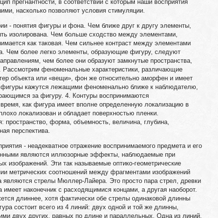
цип прегнантности, в соответствии с которым наши восприятия
шими, насколько позволяют условия стимуляции.
ии - понятия фигуры и фона. Чем ближе друг к другу элементы,
ыть изолирована. Чем больше сходство между элементами,
нимается как таковая. Чем сильнее контраст между элементами
ра. Чем более легко элементы, образующие фигуру, следуют
аправлениям, чем более они образуют замкнутые пространства,
ы. Рассмотрим феноменальные характеристики, различающие
тер объекта или «вещи», фон же относительно аморфен и имеет
ти фигуры кажутся лежащими феноменально ближе к наблюдателю,
ирающимся за фигуру. 4. Контуры воспринимаются
 время, как фигура имеет вполне определенную локализацию в
 плохо локализован и обладает поверхностью пленки.
: пространство, форма, объемность, величина, глубина,
ная перспектива.
риятия - неадекватное отражение воспринимаемого предмета и его
ченными являются иллюзорные эффекты, наблюдаемые при
ых изображений. Эти так называемые оптико-геометрические
ии метрических соотношений между фрагментами изображений
а являются стрелы Мюллер-Лайера. Это просто пара стрел, древки
а имеет наконечник с расходящимися концами, а другая наоборот.
ется длиннее, хотя фактически обе стрелы одинаковой длинны
ура состоит всего из 4 линий: двух одной и той же длинны,
ми двух других, равных по длине и параллельных. Одна из линий,