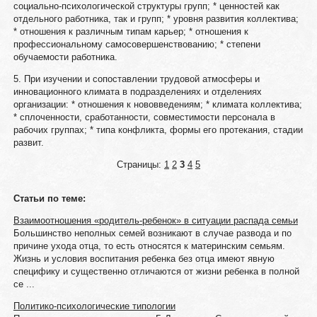
социально-психологической структуры групп; * ценностей как
отдельного работника, так и групп; * уровня развития коллектива;
* отношения к различным типам карьер; * отношения к
профессиональному самосовершенствованию; * степени
обучаемости работника.
5. При изучении и сопоставлении трудовой атмосферы и
инновационного климата в подразделениях и отделениях
организации: * отношения к нововведениям; * климата коллектива;
* сплоченности, сработанности, совместимости персонала в
рабочих группах; * типа конфликта, формы его протекания, стадии
развит.
Страницы:
1
2
3
4
5
Статьи по теме:
Взаимоотношения «родитель-ребенок» в ситуации распада семьи
Большинство неполных семей возникают в случае развода и по
причине ухода отца, то есть относятся к материнским семьям.
Жизнь и условия воспитания ребенка без отца имеют явную
специфику и существенно отличаются от жизни ребенка в полной
се ...
Политико-психологические типологии