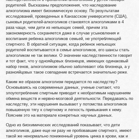
родителей. Высказаны предположения, что наследование
алкоголизма имеет биохимическую основу. По результатам
исследований, проведенных в Канзасском университете (США),
сыновья родителей-алкоголиков становятся алкоголиками в 4
раза чаще, чем дети из непьющих семей, причем эта
закономерность сохраняется даже в случае усыновления и
воспитания ребенка алкоголиков семьей, не употребляющей
спиртного. В обратной ситуации, когда ребенок непьющих
родителей воспитывается в семье алкоголиков, его шансы стать
алкоголиком не так велики. О значении наследственности говорит
и тот факт, что у однояйцовых близнецов, имеющих одинаковый
набор генов, алкоголизмом обычно заболевают оба близнеца, а у
разнояйцовых такое совпадение встречается значительно реже.
Каким же образом алкоголизм передается по наследству?
Основываясь на современных данных, ученые считают, что
злоупотребление спиртным приводит к необратимым нарушениям
обмена веществ и нервно-мозговой деятельности. Передаваясь по
наследству, эти нарушения вызывают у потомства алкоголиков
повышенную тягу к спиртному и легкость привыкания к нему.
Поясним это на материале конкретных научных данных.
Одно из биохимических исследований показывает, что дети
алкоголиков, даже еще ни разу не пробовавшие спиртного, имеют
такой же ненормально пониженный уровень цинка в крови, как и