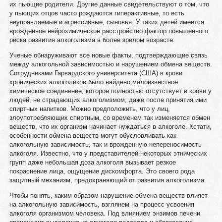
их пьющие родители. Другие данные свидетельствуют о том, что
у пьющих отцов часто рождаются гиперактивные, то есть
неуправляемые и агрессивные, сыновья. У таких детей имеется
врожденное нейрохимическое расстройство фактор повышенного
риска развития алкоголизма в более зрелом возрасте.
Ученые обнаруживают все новые факты, подтверждающие связь
между алкогольной зависимостью и нарушением обмена веществ.
Сотрудниками Гарвардского университета (США) в крови
хронических алкоголиков было найдено малоизвестное
химическое соединение, которое полностью отсутствует в крови у
людей, не страдающих алкоголизмом, даже после принятия ими
спиртных напитков. Можно предположить, что у лиц,
злоупотребляющих спиртным, со временем так изменяется обмен
веществ, что их организм начинает нуждаться в алкоголе. Кстати,
особенности обмена веществ могут обусловливать как
алкогольную зависимость, так и врожденную непереносимость
алкоголя. Известно, что у представителей некоторых этнических
групп даже небольшая доза алкоголя вызывает резкое
покраснение лица, ощущение дискомфорта. Это своего рода
защитный механизм, предохраняющий от развития алкоголизма.
Чтобы понять, каким образом нарушение обмена веществ влияет
на алкогольную зависимость, взглянем на процесс усвоения
алкоголя организмом человека. Под влиянием энзимов печени