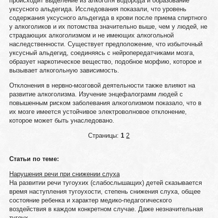
происходит выделение из алкоголя водорода и образование
уксусного альдегида. Исследования показали, что уровень
содержания уксусного альдегида в крови после приема спиртного
у алкоголиков и их потомства значительно выше, чем у людей, не
страдающих алкоголизмом и не имеющих алкогольной
наследственности. Существует предположение, что избыточный
уксусный альдегид, соединяясь с нейропередатчиками мозга,
образует наркотическое вещество, подобное морфию, которое и
вызывает алкогольную зависимость.
Отклонения в нервно-мозговой деятельности также влияют на
развитие алкоголизма. Изучение энцефалограмм людей с
повышенным риском заболевания алкоголизмом показало, что в
их мозге имеется устойчивое электроволновое отклонение,
которое может быть унаследовано.
Страницы:
1
2
Статьи по теме:
Нарушения речи при снижении слуха
На развитии речи тугоухих (слабослышащих) детей сказывается
время наступления тугоухости, степень снижения слуха, общее
состояние ребенка и характер медико-педагогического
воздействия в каждом конкретном случае. Даже незначительная
тугоух ...