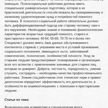
помощью. Психосоциальные работники должны иметь
специальную универсальную подготовку, которая в их
практической деятельности способствовала бы своевременному и
каченному удовлетворению нужд и потребностей пожилого
человека. В психолого-социальной работе обязательно должен
быть дифференцированный подход как старому человеку таки к
его окружению. Необходимо знание и понимание физиологических
характеристик возрастных градаций пожилого, старого и
престарелого человека: 60-64; 65-69; 70-75-ти и более лет.
Специалист должен иметь банк данных обслуживаемого
контингента стариков с указанием места и условий проживания,
социального положения, имеющихся льгот, заболеваний
соматических, психических, особенностей личности. Уход за
старыми людьми предусматривает планирование и организацию
всех его аспектов с привлечением значимых для старика лиц,
которым он доверяет. Доброта, честность, порядочность, умение
слушать, сострадать – необходимы качества профессионального
работника. Знание соц.работником этих этических норм и правил
деонтологии определяет эффективность его деятельности, в
особенности во взаимоотношениях с пожилыми и престарелыми
людьми.
Статьи по теме:
Функциональная асимметрия и специализация мозга