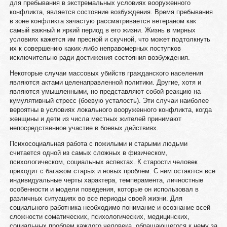
для пребывания в экстремальных условиях вооруженного
конфликта, является состояние возбуждения. Время пребывания
в зоне конфликта зачастую рассматривается ветераном как
самый важный и яркий период в его жизни. Жизнь в мирных
условиях кажется им пресной и скучной, что может подтолкнуть
их к совершению каких-либо неправомерных поступков
исключительно ради достижения состояния возбуждения.
Некоторые случаи массовых убийств гражданского населения
являются актами целенаправленной политики. Другие, хотя и
являются умышленными, но представляют собой реакцию на
кумулятивный стресс (боевую усталость). Эти случаи наиболее
вероятны в условиях локального вооруженного конфликта, когда
женщины и дети из числа местных жителей принимают
непосредственное участие в боевых действиях.
Психосоциальная работа с пожилыми и старыми людьми
считается одной из самых сложных в физическом,
психологическом, социальных аспектах. К старости человек
приходит с багажом старых и новых проблем. С ним остаются все
индивидуальные черты характера, темперамента, личностные
особенности и модели поведения, которые он использовал в
различных ситуациях во все периоды своей жизни. Для
социального работника необходимо понимание и осознание всей
сложности соматических, психологических, медицинских,
социальных проблем каждого человека, обращающегося к нему за