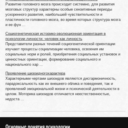
Развитие головного мозга происходит системно, для развития
мозговых структур характерны особые сензитивные периоды
ускоренного развития, наибольшей чувствительности и
пластичности головного мозга, во время которых структура мозга
и ее фун ...
Социогенетическая историко-эволюционная ориентация в
психологии личности: человек как личность
Представители разных течений социогенетической ориентации
изучают процессы социализации человека, освоения им
социальных норм и ролей, приобретения социальных установок и
ценностных ориентации, формирование социального и
национального хар ...
Проявление шизоидногохарактера
Характерными чертами шизоидов являются дисгармоничность,
парадоксальность как их внешнего облика и поведения, так и
проявлений эмоциональной жизни и психической деятельности в
целом. Моторика шизоидов отличается неестественностью,
недоста ...
Основные понятия психологии