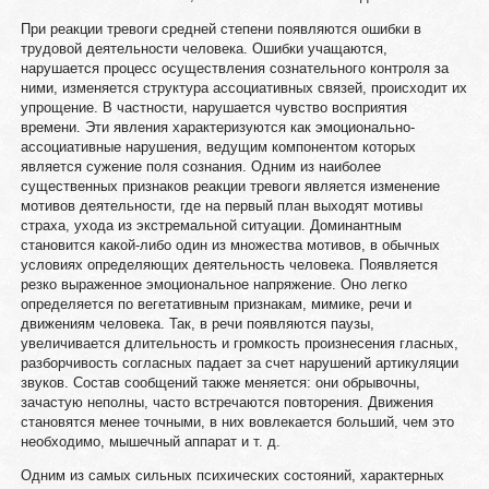
При реакции тревоги средней степени появляются ошибки в
трудовой деятельности человека. Ошибки учащаются,
нарушается процесс осуществления сознательного контроля за
ними, изменяется структура ассоциативных связей, происходит их
упрощение. В частности, нарушается чувство восприятия
времени. Эти явления характеризуются как эмоционально-
ассоциативные нарушения, ведущим компонентом которых
является сужение поля сознания. Одним из наиболее
существенных признаков реакции тревоги является изменение
мотивов деятельности, где на первый план выходят мотивы
страха, ухода из экстремальной ситуации. Доминантным
становится какой-либо один из множества мотивов, в обычных
условиях определяющих деятельность человека. Появляется
резко выраженное эмоциональное напряжение. Оно легко
определяется по вегетативным признакам, мимике, речи и
движениям человека. Так, в речи появляются паузы,
увеличивается длительность и громкость произнесения гласных,
разборчивость согласных падает за счет нарушений артикуляции
звуков. Состав сообщений также меняется: они обрывочны,
зачастую неполны, часто встречаются повторения. Движения
становятся менее точными, в них вовлекается больший, чем это
необходимо, мышечный аппарат и т. д.
Одним из самых сильных психических состояний, характерных