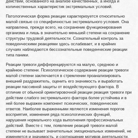
действий, основанного на анализе качественных, а иногда и
количественных характеристик экстремальных условий.
Патологическая форма реакции характеризуется относительно
малой связью со специфичностью экстремального условия. Она
направлена, прежде всего, на сохранение функционирования
организма и лишь в значительно меньшей степени на сохранение
структуры трудовой деятельности. Сознательный контроль за
поведенческими реакциями здесь ослабевает, и в крайних
случаях наблюдаются бессознательные поведенческие реакции
типа паники.
Реакции тревоги дифференцируются на малую, среднюю и
крайнюю степени. Психологическое содержание реакции тревоги
малой степени заключается в стремлении проанализировать
внешний раздражитель, оценить его значимость и выработать
реакции пассивной защиты от воздействующего фактора. В
отличие от обычной ориентировочной реакции реакция тревоги при
действии слабого экстремального фактора более устойчива и в
ней более выражен компонент психических, поведенческих
ответов. Наиболее выраженными являются изменения порогов
восприятия, изменения ряда психологических функций,
нарушения нормального хода выполнения профессиональных
действий. Вместе с тем, появление реакций тревоги малой
степени не вызывает значительных эмоциональных изменений, не
изменяется и значимость, и соотношение мотивов деятельности.