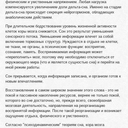
физическим и умственным напряжением. Любая нагрузка
компенсируется увеличением доли дельта-сна. Именно на стадии
дельта-сна происходит секреция нейрогормонов, обладающих
анаболическим действием.
При длительном бодрствовании уровень жизненной активности
клеток коры мозга снижается. Сон это результат уменьшения
сенсорного потока. Уменьшение информации влечет за собой
включение тормозных структур. Нуждаются в отдыхе не клетки,
не ткани, не органы, а психические функции: восприятие,
сознание, память. Воспринимаемая информация может
«переполнить» мозг, поэтому ему необходимо отключиться от
окружающего мира (что и является сущностью сна) и перейти на
иной режим работы.
Сон прерывается, когда информация записана, и организм готов к
новым впечатлениям.
Восстановление в самом широком значении этого слова - это не
покой и пассивное накопление ресурсов, вернее не только покой,
которого во сне достаточно, но, прежде всего, своеобразная
мозговая деятельность, направленная на реорганизацию
воспринятой информации. После такой реорганизации и возникает
ощущение отдыха, физического и умственного.
Согласно "психодинамическим" теориям сна, кора мозга