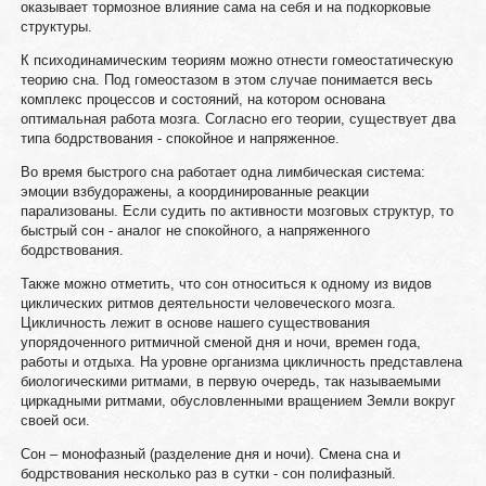
оказывает тормозное влияние сама на себя и на подкорковые
структуры.
К психодинамическим теориям можно отнести гомеостатическую
теорию сна. Под гомеостазом в этом случае понимается весь
комплекс процессов и состояний, на котором основана
оптимальная работа мозга. Согласно его теории, существует два
типа бодрствования - спокойное и напряженное.
Во время быстрого сна работает одна лимбическая система:
эмоции взбудоражены, а координированные реакции
парализованы. Если судить по активности мозговых структур, то
быстрый сон - аналог не спокойного, а напряженного
бодрствования.
Также можно отметить, что сон относиться к одному из видов
циклических ритмов деятельности человеческого мозга.
Цикличность лежит в основе нашего существования
упорядоченного ритмичной сменой дня и ночи, времен года,
работы и отдыха. На уровне организма цикличность представлена
биологическими ритмами, в первую очередь, так называемыми
циркадными ритмами, обусловленными вращением Земли вокруг
своей оси.
Сон – монофазный (разделение дня и ночи). Смена сна и
бодрствования несколько раз в сутки - сон полифазный.