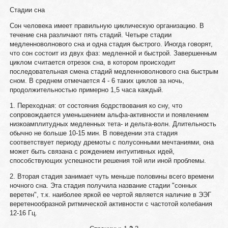
Стадии сна
Сон человека имеет правильную циклическую организацию. В
течение сна различают пять стадий. Четыре стадии
медленноволнового сна и одна стадия быстрого. Иногда говорят,
что сон состоит из двух фаз: медленной и быстрой. Завершенным
циклом считается отрезок сна, в котором происходит
последовательная смена стадий медленноволнового сна быстрым
сном. В среднем отмечается 4 - 6 таких циклов за ночь,
продолжительностью примерно 1,5 часа каждый.
1. Переходная: от состояния бодрствования ко сну, что
сопровождается уменьшением альфа-активности и появлением
низкоамплитудных медленных тета- и дельта-волн. Длительность
обычно не больше 10-15 мин. В поведении эта стадия
соответствует периоду дремоты с полусонными мечтаниями, она
может быть связана с рождением интуитивных идей,
способствующих успешности решения той или иной проблемы.
2. Вторая стадия занимает чуть меньше половины всего времени
ночного сна. Эта стадия получила название стадии "сонных
веретен", т.к. наиболее яркой ее чертой является наличие в ЭЭГ
веретенообразной ритмической активности с частотой колебания
12-16 Гц.