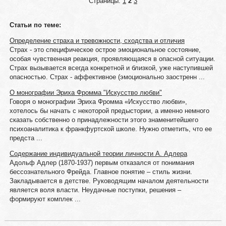
Страницы:
1
2
3
Статьи по теме:
Определение страха и тревожности, сходства и отличия
Страх - это специфическое острое эмоциональное состояние,
особая чувственная реакция, проявляющаяся в опасной ситуации.
Страх вызывается всегда конкретной и близкой, уже наступившей
опасностью. Страх - аффективное (эмоционально заостренн ...
О монографии Эриха Фромма "Искусство любви"
Говоря о монографии Эриха Фромма «Искусство любви»,
хотелось бы начать с некоторой предыстории, а именно немного
сказать собственно о принадлежности этого знаменитейшего
психоаналитика к франкфуртской школе. Нужно отметить, что ее
предста ...
Содержание индивидуальной теории личности А. Адлера
Адольф Адлер (1870-1937) первым отказался от понимания
бессознательного Фрейда. Главное понятие – стиль жизни.
Закладывается в детстве. Руководящим началом деятельности
является воля власти. Неудачные поступки, решения –
формируют комплек ...