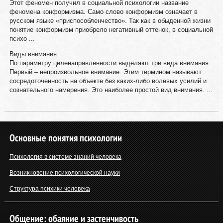
Этот феномен получил в социальной психологии название
феномена конформизма. Само слово конформизм означает в
русском языке «приспособленчество». Так как в обыденной жизни
понятие конформизм приобрело негативный оттенок, в социальной
психо ...
Виды внимания
По параметру целенаправленности выделяют три вида внимания.
Первый – непроизвольное внимание. Этим термином называют
сосредоточенность на объекте без каких-либо волевых усилий и
сознательного намерения. Это наиболее простой вид внимания. ...
Основные понятия психологии
Психология в системе знаний человека
Возникновение психологической науки
Структура психики человека
Общение: обаяние и застенчивость