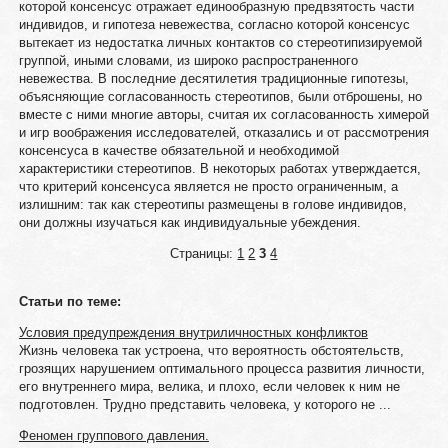
которой консенсус отражает единообразную предвзятость части
индивидов, и гипотеза невежества, согласно которой консенсус
вытекает из недостатка личных контактов со стереотипизируемой
группой, иными словами, из широко распространенного
невежества. В последние десятилетия традиционные гипотезы,
объясняющие согласованность стереотипов, были отброшены, но
вместе с ними многие авторы, считая их согласованность химерой
и игр воображения исследователей, отказались и от рассмотрения
консенсуса в качестве обязательной и необходимой
характеристики стереотипов. В некоторых работах утверждается,
что критерий консенсуса является не просто ограниченным, а
излишним: так как стереотипы размещены в голове индивидов,
они должны изучаться как индивидуальные убеждения.
Страницы:
1
2
3
4
Статьи по теме:
Условия предупреждения внутриличностных конфликтов
Жизнь человека так устроена, что вероятность обстоятельств,
грозящих нарушением оптимального процесса развития личности,
его внутреннего мира, велика, и плохо, если человек к ним не
подготовлен. Трудно представить человека, у которого не ...
Феномен группового давления.