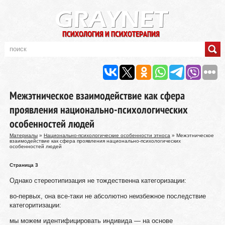
Межэтническое взаимодействие как сфера
проявления национально-психологических
особенностей людей
Материалы
»
Национально-психологические особенности этноса
» Межэтническое
взаимодействие как сфера проявления национально-психологических
особенностей людей
Страница 3
Однако стереотипизация не тождественна категоризации:
во-первых, она все-таки не абсолютно неизбежное последствие
категоритизации:
мы можем идентифицировать индивида — на основе