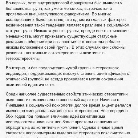
Во-первых, хотя внутригрупповой фаворитизм был выявлен у
большинства групп, как уже отмечалось, встречаются и
проявления внешнегруппового фаворитизма. Во многих
исследованиях было показано, что одним из главных факторов
возникновения такой тенденции является различие в социальном
статусе групп. Низкостатусные группы, прежде всего этнические
меньшинства, могут признавать существующие статусные
различия в обще­ние или соглашаться с относительно более
низким положением своей группы. В этих случаях они склонны
развивать негативные автостереотипы и позитивные
гетеростереотипы.
Во-вторых, и без предпочтения чужой группы в стереотипах
индивидов, поддерживающих высокую степень идентификации с
этнической группой, не всегда проявляется мотив сохранения
позитивной идентичности.
Среди наиболее существенных свойств этнических стереоти­пии
выделяют их эмоционально-оценочный характер. Начиная с
Линпмана в социальной психологии долгое время акцент делался
именно на эмоциональных аспектах стереотипов. Но с середины
50-х годов под прямым влиянием идей когнитивизма
исследователи начинают все более пристальное внимание
обращать на их когнитивный компонент. Однако в наше время
считается неправомерным выделение стереотипа исключительно