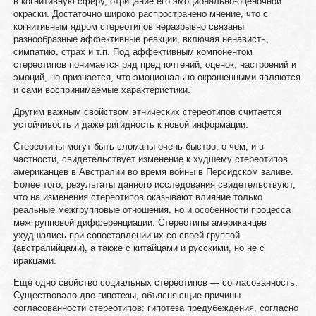
в когнитивную сферу, отрицание его эмоционально-оценочной
окраски. Достаточно широко распространено мнение, что с
когнитивным ядром стереотипов неразрывно связаны
разнообразные аффективные реакции, включая ненависть,
симпатию, страх и т.п. Под аффективным компонентом
стереотипов понимается ряд предпочтений, оценок, настроений и
эмоций, но признается, что эмоционально окрашенными являются
и сами воспринимаемые характеристики.
Другим важным свойством этнических стереотипов считается
устойчивость и даже ригидность к новой информации.
Стереотипы могут быть сломаны очень быстро, о чем, и в
частности, свидетельствует изменение к худшему стереотипов
американцев в Австралии во время войны в Персидском заливе.
Более того, результаты данного исследования свидетельствуют,
что на изменения стереотипов оказывают влияние только
реальные межгрупповые отношения, но и особенности процесса
межгрупповой дифференциации. Стереотипы американцев
ухудшались при сопоставлении их со своей группой
(австралийцами), а также с китайцами и русскими, но не с
иракцами.
Еще одно свойство социальных стереотипов — согласованность.
Существовало две гипотезы, объясняющие причины
согласованности стереотипов: гипотеза предубеждения, согласно