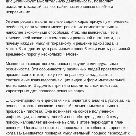
дисциплинирует мыслительную деятельность, позволяет
осмыслить каждый шаг её, найти незамеченные ошибки и
исправить их.
Умение решать мыслительные задачи характеризует ум человека,
особенно, если человек может решать их самостоятельно и
наиболее экономными способами. Итак, мы выяснили, что в
течении всей жизни решаем задачи различной сложности, но
почему каждый мыслит по-разному и решение одной задачи
может быть достигнуто различными способами и иметь различный
временной порог у нескольких человек.
Мышлению конкретного человека присущи индивидуальные
особенности. Эти особенности у различных людей проявляются,
прежде всего, в том, что у них по-разному складывается
соотношение взаимодополняющих видов и форм мыслительной
деятельности. Выделяют три типа мыслительных действий,
характерных для процесса решения задач.
1. Ориентировочные действия - начинаются с анализа условий, на
основе которого возникает главный элемент мыслительного
процесса - гипотеза. Она возникает на основе полученной
информации, анализа условий и способствует дальнейшему
поиску, направляет движение мысли, в итоге переходит в план
решения. Осознание гипотезы порождает потребность в проверке,
когда заканчивается проверка мыслительный процесс переходит к