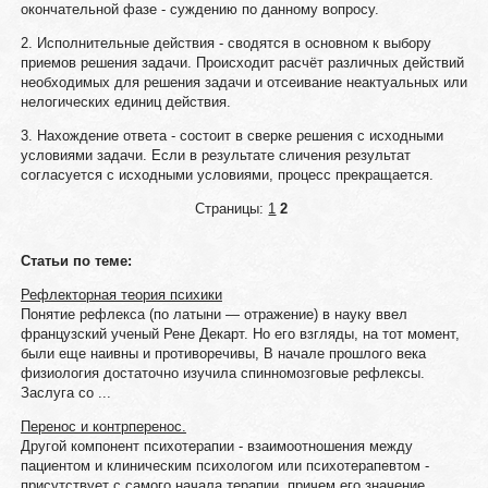
окончательной фазе - суждению по данному вопросу.
2. Исполнительные действия - сводятся в основном к выбору
приемов решения задачи. Происходит расчёт различных действий
необходимых для решения задачи и отсеивание неактуальных или
нелогических единиц действия.
3. Нахождение ответа - состоит в сверке решения с исходными
условиями задачи. Если в результате сличения результат
согласуется с исходными условиями, процесс прекращается.
Страницы:
1
2
Статьи по теме:
Рефлекторная теория психики
Понятие рефлекса (по латыни — отражение) в науку ввел
французский ученый Рене Декарт. Но его взгляды, на тот момент,
были еще наивны и противоречивы, В начале прошлого века
физиология достаточно изучила спинномозговые рефлексы.
Заслуга со ...
Перенос и контрперенос.
Другой компонент психотерапии - взаимоотношения между
пациентом и клиническим психологом или психотерапевтом -
присутствует с самого начала терапии, причем его значение