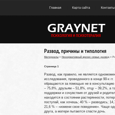
Главная
Карта сайта
Контакты
Развод, причины и типология
Материалы
»
Ненормативный кризис семьи: развод
» Ра
Страница 1
Развод, как правило, не является одномом
исследования, проведенного в конце 90-х гг
обращаются за помощью не в консультацию п
– 75,8%, друзьям – 51,8%, отцу – 39,2%, а 
поддержки и сочувствия от друзей и родител
находится в состоянии растерянности, потер
поступай, как хочешь; 40 % – разводись; 14
21,6 % – «измени свое поведение». Чаще од
друга, а матери пытаются спасти дочь.