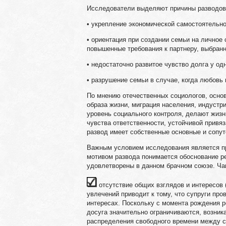
Исследователи выделяют причины разводов
• укрепление экономической самостоятельн
• ориентация при создании семьи на личное
повышенные требования к партнеру, выбран
• недостаточно развитое чувство долга у одн
• разрушение семьи в случае, когда любовь 
По мнению отечественных социологов, осно
образа жизни, миграция населения, индуст
уровень социального контроля, делают жизн
чувства ответственности, устойчивой привяз
развод имеет собственные основные и сопу
Важным условием исследования является пр
мотивом развода понимается обоснование ре
удовлетворены в данном брачном союзе. Ч
отсутствие общих взглядов и интересов 
увлечений приводит к тому, что супруги пр
интересах. Поскольку с момента рождения р
досуга значительно ограничиваются, возни
распределения свободного времени между с