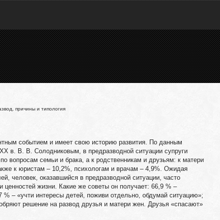
звод, причины и типология
ентным событием и имеет свою историю развития. По данным
. XX в. В. В. Солодниковым, в предразводной ситуации супруги
о вопросам семьи и брака, а к родственникам и друзьям: к матери
также к юристам – 10,2%, психологам и врачам – 4,9%. Ожидая
ей, человек, оказавшийся в предразводной ситуации, часто
и ценностей жизни. Какие же советы он получает: 66,9 % –
,7 % – «учти интересы детей, поживи отдельно, обдумай ситуацию»;
обряют решение на развод друзья и матери жен. Друзья «спасают»