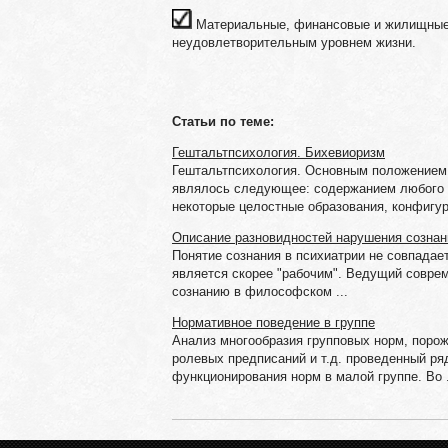
Материальные, финансовые и жилищные 
неудовлетворительным уровнем жизни.
Статьи по теме:
Гештальтпсихология. Бихевиоризм
Гештальтпсихология. Основным положением, 
являлось следующее: содержанием любого п
некоторые целостные образования, конфигура
Описание разновидностей нарушения сознан
Понятие сознания в психиатрии не совпада
является скорее "рабочим". Ведущий соврем
сознанию в философском ...
Нормативное поведение в группе
Анализ многообразия групповых норм, пор
ролевых предписаний и т.д. проведенный р
функционирования норм в малой группе. Во .