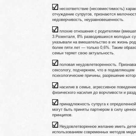
несоответствие (несовместимость) хара
отчуждение супругов, признаются мелочност
недоверчивость, неуравновешенность.
плохие отношения с родителями (вмешат
3.Розенталя, 8% разводившихся молодых суп
указывали на вмешательство в их жизнь род
более пяти лет — только 0,6%. Таким образ
семьи теряет свою актуальность.
половая неудовлетворенность. Признава
сексологу, подчеркнем, что в подавляющем
психологические причины, разрешение котор
насилие в семье, агрессивное поведени
физического насилия до ворчливости и разд
принадлежность супруга к определенной
могут быть приняты партнером в силу ценнос
принципов.
Неудовлетворенное желание иметь детей
использованием современных методов медиц