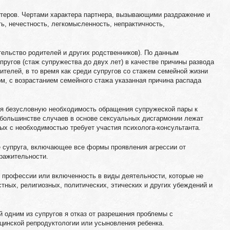
ктеров. Чертами характера партнера, вызывающими раздражение и
ь, нечестность, легкомысленность, непрактичность,
ельство родителей и других родственников). По данным
ругов (стаж супружества до двух лет) в качестве причины развода
ителей, в то время как среди супругов со стажем семейной жизни
ом, с возрастанием семейного стажа указанная причина распада
я безусловную необходимость обращения супружеской пары к
 большинстве случаев в основе сексуальных дисгармонии лежат
ых с необходимостью требует участия психолога-консультанта.
е супруга, включающее все формы проявления aгрессии от
ражительности.
 профессии или включенность в виды деятельности, которые не
тных, религиозных, политических, этических и других убеждений и
 одним из супругов я отказ от разрешения проблемы с
инской репродуктологии или усыновления ребенка.