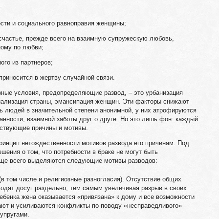
:
ости и социального равноправия женщины;
 счастье, прежде всего на взаимную супружескую любовь,
ному по любви;
ого из партнеров;
приносится в жертву случайной связи.
вные условия, предопределяющие развод, – это урбанизация
риализация страны, эмансипация женщин. Эти факторы снижают
ь людей в значительной степени анонимной, у них атрофируются
анности, взаимной заботы друг о друге. Но это лишь фон: каждый
тствующие причины и мотивы.
инцип нетождественности мотивов развода его причинам. Под
шения о том, что потребности в браке не могут быть
аще всего выделяются следующие мотивы разводов:
(в том числе и религиозные разногласия). Отсутствие общих
оводят досуг раздельно, тем самым увеличивая разрыв в своих
ебенка жена оказывается «привязана» к дому и все возможности
кают и усиливаются конфликты по поводу «несправедливого»
упругами.