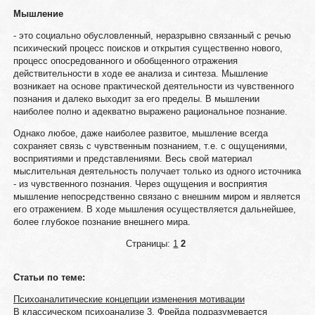
Мышление
- это социально обусловленный, неразрывно связанный с речью
психический процесс поисков и открытия существенно нового,
процесс опосредованного и обобщенного отражения
действительности в ходе ее анализа и синтеза. Мышление
возникает на основе практической деятельности из чувственного
познания и далеко выходит за его пределы. В мышлении
наиболее полно и адекватно выражено рациональное познание.
Однако любое, даже наиболее развитое, мышление всегда
сохраняет связь с чувственным познанием, т.е. с ощущениями,
восприятиями и представлениями. Весь свой материал
мыслительная деятельность получает только из одного источника
- из чувственного познания. Через ощущения и восприятия
мышление непосредственно связано с внешним миром и является
его отражением. В ходе мышления осуществляется дальнейшее,
более глубокое познание внешнего мира.
Страницы:
1
2
Статьи по теме:
Психоаналитические концепции изменения мотивации
В классическом психоанализе 3. Фрейда подразумевается