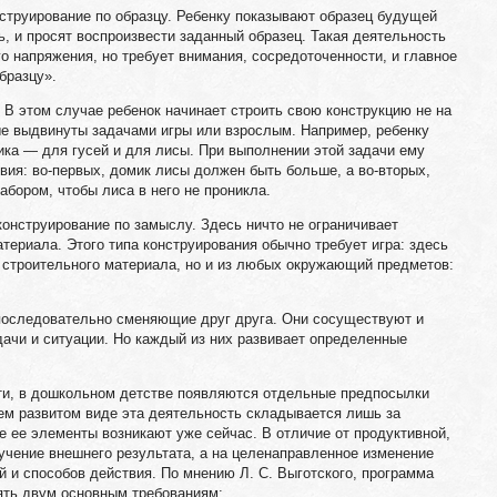
струирование по образцу. Ребенку показывают образец будущей
ь, и просят воспроизвести заданный образец. Такая деятельность
го напряжения, но требует внимания, сосредоточенности, и главное
бразцу».
 В этом случае ребенок начинает строить свою конструкцию не на
рые выдвинуты задачами игры или взрослым. Например, ребенку
ика — для гусей и для лисы. При выполнении этой задачи ему
ия: во-первых, домик лисы должен быть больше, а во-вторых,
абором, чтобы лиса в него не проникла.
конструирование по замыслу. Здесь ничто не ограничивает
териала. Этого типа конструирования обычно требует игра: здесь
 строительного материала, но и из любых окружающий предметов:
 последовательно сменяющие друг друга. Они сосуществуют и
дачи и ситуации. Но каждый из них развивает определенные
ти, в дошкольном детстве появляются отдельные предпосылки
оем развитом виде эта деятельность складывается лишь за
 ее элементы возникают уже сейчас. В отличие от продуктивной,
учение внешнего результата, а на целенаправленное изменение
й и способов действия. По мнению Л. С. Выготского, программа
ять двум основным требованиям: