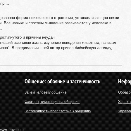
р ...
ованная форма психического отражения, устанавливающая связи
. Все навыки и способы мышления развиваются у человека в
..
достигнутого и причины неудач
ятивший всю свою жизнь изучению поведения животных, написал
мона". В предисловии к ней автор привел библейскую легенду,
Общение: обаяние и застенчивость
Нефо
Зачем человеку общение
Образо
Факторы, влияющие на общение
Характ
Застенчивость-препятствие к общению
Управл
 www.graynet.ru