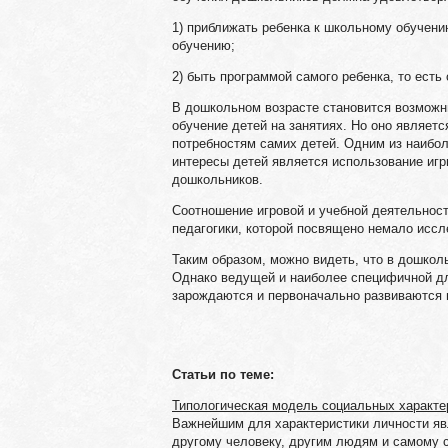
1) приближать ребенка к школьному обучени
обучению;
2) быть программой самого ребенка, то есть 
В дошкольном возрасте становится возможн
обучение детей на занятиях. Но оно являет
потребностям самих детей. Одним из наибо
интересы детей является использование игры
дошкольников.
Соотношение игровой и учебной деятельнос
педагогики, которой посвящено немало иссл
Таким образом, можно видеть, что в дошкол
Однако ведущей и наиболее специфичной для
зарождаются и первоначально развиваются 
Статьи по теме:
Типологическая модель социальных характе
Важнейшим для характеристики личности яв
другому человеку, другим людям и самому 