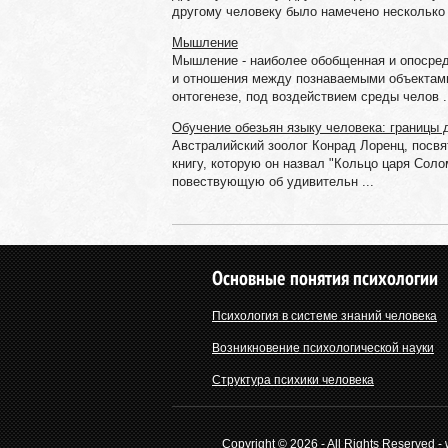
другому человеку было намечено несколько п
Мышление
Мышление - наиболее обобщенная и опосред
и отношения между познаваемыми объектами
онтогенезе, под воздействием среды челов .
Обучение обезьян языку человека: границы 
Австралийский зоолог Конрад Лоренц, посв
книгу, которую он назвал "Кольцо царя Соло
повествующую об удивительн ...
Основные понятия психологии
Психология в системе знаний человека
Возникновение психологической науки
Структура психики человека
Copyright © 2026 - All Rights Reserved -