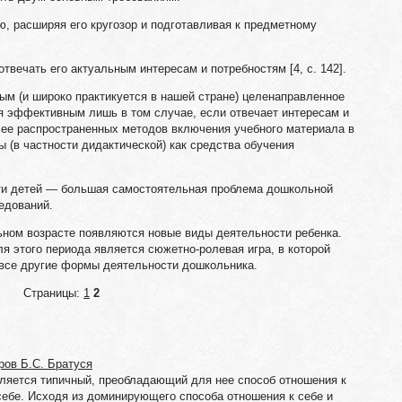
ю, расширяя его кругозор и подготавливая к предметному
отвечать его актуальным интересам и потребностям [4, с. 142].
ым (и широко практикуется в нашей стране) целенаправленное
ся эффективным лишь в том случае, если отвечает интересам и
лее распространенных методов включения учебного материала в
 (в частности дидактической) как средства обучения
ти детей — большая самостоятельная проблема дошкольной
едований.
ьном возрасте появляются новые виды деятельности ребенка.
 этого периода является сюжетно-ролевая игра, в которой
все другие формы деятельности дошкольника.
Страницы:
1
2
ров Б.С. Братуся
ляется типичный, преобладающий для нее способ отношения к
себе. Исходя из доминирующего способа отношения к себе и