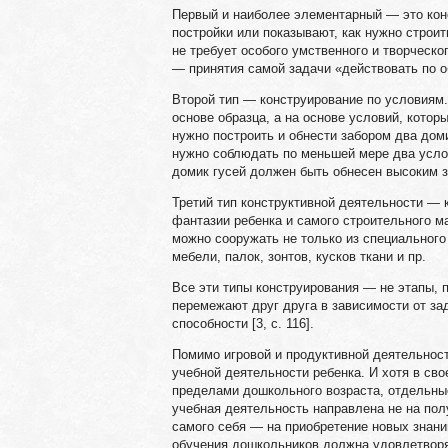
Первый и наиболее элементарный — это кон
постройки или показывают, как нужно строит
не требует особого умственного и творческо
— принятия самой задачи «действовать по о
Второй тип — конструирование по условиям.
основе образца, а на основе условий, кото
нужно построить и обнести забором два дом
нужно соблюдать по меньшей мере два услов
домик гусей должен быть обнесен высоким з
Третий тип конструктивной деятельности — 
фантазии ребенка и самого строительного ма
можно сооружать не только из специального
мебели, палок, зонтов, кусков ткани и пр.
Все эти типы конструирования — не этапы,
перемежают друг друга в зависимости от за
способности [3, с. 116].
Помимо игровой и продуктивной деятельнос
учебной деятельности ребенка. И хотя в св
пределами дошкольного возраста, отдельные
учебная деятельность направлена не на пол
самого себя — на приобретение новых знани
обучения дошкольников должна удовлетвор