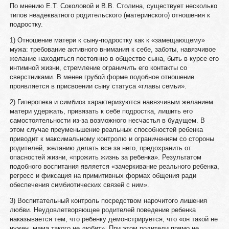
По мнению Е.Т. Соколовой и В.В. Столина, существует несколько
типов неадекватного родительского (материнского) отношения к
подростку.
1) Отношение матери к сыну-подростку как к «замещающему»
мужа: требование активного внимания к себе, заботы, навязчивое
желание находиться постоянно в обществе сына, быть в курсе его
интимной жизни, стремление ограничить его контакты со
сверстниками. В менее грубой форме подобное отношение
проявляется в присвоении сыну статуса «главы семьи».
2) Гиперопека и симбиоз характеризуются навязчивым желанием
матери удержать, привязать к себе подростка, лишить его
самостоятельности из-за возможного несчастья в будущем. В
этом случае преуменьшение реальных способностей ребенка
приводит к максимальному контролю и ограничениям со стороны
родителей, желанию делать все за него, предохранить от
опасностей жизни, «прожить жизнь за ребенка». Результатом
подобного воспитания является «зачеркивание реального ребенка,
регресс и фиксация на примитивных формах общения ради
обеспечения симбиотических связей с ним».
3) Воспитательный контроль посредством нарочитого лишения
любви. Неудовлетворяющее родителей поведение ребенка
наказывается тем, что ребенку демонстрируется, что «он такой не
нужен, мама такого не любит». При этом родители прямо не