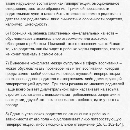
такие нарушения воспитания как гипопротекция, эмоциональное
отвержение, жестокое обращение. Причиной неразвитости
родительских чувств может быть отвержение самого родителя в
детстве его родителями, либо личностные особенности родителя,
например, шизоидность.
6) Проекция на ребенка собственных нежелательных качеств –
обусловливает эмоциональное отвержение или жестокое
обращение с ребенком. Причиной такого отношения часто бывает
то, что родитель как бы видит в ребенке черты характера, которые
не хочет признать в самом себе.
7) Вынесение конфликта между супругами в сферу воспитания –
может обусловливать противоречивый тип воспитания, который
представляет собой сочетание потворствующей гиперпротекции
со стороны одного родителя с отвержением либо доминирующей
гиперпротекцией другого. При этом разница во мнениях родителей
чаще всего бывает диаметральной: один настаивает на весьма
строгом воспитании с повышенными требованиями, запретами и
санкциями, другой же – склонен жалеть ребенка, идти у него на
поводу.
8) Сдвиг в установках родителя по отношению к ребенку в
зависимости от его пола – обусловливает либо потворствующую
гиперпротекцию, либо эмоциональное отвержение [15, С. 162-164].