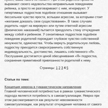
выражают своего недовольства неправильным поведением
ребенка, а просто не разговаривают с ним, игнорируют. У
гипертимных подростков подобное отношение вызывает
бессильное чувство ярости, вспышки агрессии, за которыми стоит
«желание доказать свое существование». В таких случаях
родитель «идет на мировую» или путем ответной агрессии
(физических наказаний) пытается преодолеть стену отчуждения
между собой и ребенком. У сензитивных подростков подобное
поведение родителей порождает глубокое чувство собственной
ненужности, одиночества. Чтобы вернуть родительскую любовь,
подростку приходится сверхограничить собственную
индивидуальность, достоинство, лишаясь собственного «Я».
Послушание достигается ценой обесценивания «Я» подростка,
сохранения примитивной привязанности родителей к нему.
Страницы:
1
2
3
4
5
Статьи по теме:
Концепция невроза в гуманистическом направлении
Главной человеческой потребностью в рамках гуманистического
подхода является потребность в самоактуализации. Невроз при
этом рассматривается как результат невозможности
самоактуализации, как результат отчуждения человека от самого