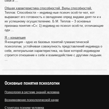
себя и ...
Общая характеристика способностей. Виды способностей.
Теплов: Способности – индивид-ные психич особ-ти чел, кот
выражают его готовность к овладению опред видами деят-ти и к
их успешному осуществлению. Б.М. Теплов – 3 основных
признака понятия «С»: 1) индивид-но психол особ-ти, отличающие
одн ...
Я – концепция
Я-концепция - одно из базовых понятий гуманистической
психологии, устойчивая совокупность представлений индивида о
себе, интегральная характеристика, на базе которой индивидом
строится отношение к себе и взаимодействие с другими людьми.
...
Основные понятия психологии
Психология в системе знаний человека
Возникновение психологической науки
Структура психики человека