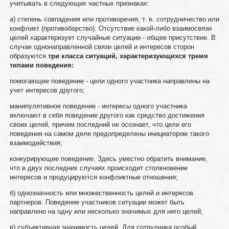
учитывать в следующих частных признаках:
а) степень совпадения или противоречия, т. е. сотрудничество или
конфликт (противоборство). Отсутствие какой-либо взаимосвязи
целей характеризует случайные ситуации - общее присутствие. В
случае однонаправленной связи целей и интересов сторон
образуются
три класса ситуаций, характеризующихся тремя
типами поведения:
помогающее поведение - цели одного участника направлены на
учет интересов другого;
манипулятивное поведение - интересы одного участника
включают в себя поведение другого как средство достижения
своих целей, причем последний не осознает, что цели его
поведения на самом деле предопределены инициатором такого
взаимодействия;
конкурирующее поведение. Здесь уместно обратить внимание,
что в двух последних случаях происходит столкновение
интересов и продуцируются конфликтные отношения;
б) однозначность или множественность целей и интересов
партнеров. Поведение участников ситуации может быть
направлено на одну или несколько значимых для него целей;
в) субъективная значимость целей. Для сотрудника особый