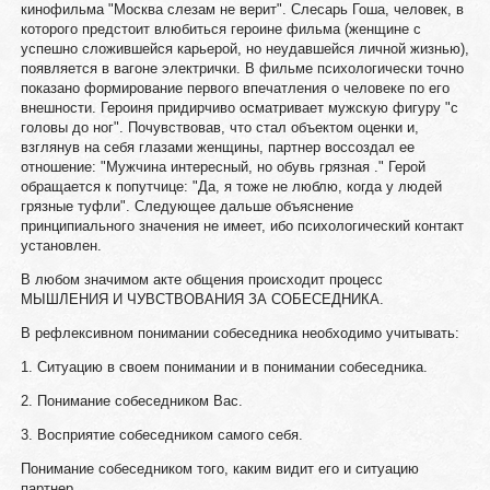
кинофильма "Москва слезам не верит". Слесарь Гоша, человек, в
которого предстоит влюбиться героине фильма (женщине с
успешно сложившейся карьерой, но неудавшейся личной жизнью),
появляется в вагоне электрички. В фильме психологически точно
показано формирование первого впечатления о человеке по его
внешности. Героиня придирчиво осматривает мужскую фигуру "с
головы до ног". Почувствовав, что стал объектом оценки и,
взглянув на себя глазами женщины, партнер воссоздал ее
отношение: "Мужчина интересный, но обувь грязная ." Герой
обращается к попутчице: "Да, я тоже не люблю, когда у людей
грязные туфли". Следующее дальше объяснение
принципиального значения не имеет, ибо психологический контакт
установлен.
В любом значимом акте общения происходит процесс
МЫШЛЕНИЯ И ЧУВСТВОВАНИЯ ЗА СОБЕСЕДНИКА.
В рефлексивном понимании собеседника необходимо учитывать:
1. Ситуацию в своем понимании и в понимании собеседника.
2. Понимание собеседником Вас.
3. Восприятие собеседником самого себя.
Понимание собеседником того, каким видит его и ситуацию
партнер.