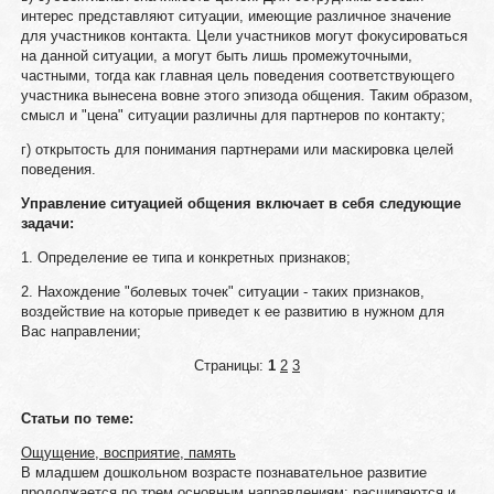
интерес представляют ситуации, имеющие различное значение
для участников контакта. Цели участников могут фокусироваться
на данной ситуации, а могут быть лишь промежуточными,
частными, тогда как главная цель поведения соответствующего
участника вынесена вовне этого эпизода общения. Таким образом,
смысл и "цена" ситуации различны для партнеров по контакту;
г) открытость для понимания партнерами или маскировка целей
поведения.
Управление ситуацией общения включает в себя следующие
задачи:
1. Определение ее типа и конкретных признаков;
2. Нахождение "болевых точек" ситуации - таких признаков,
воздействие на которые приведет к ее развитию в нужном для
Вас направлении;
Страницы:
1
2
3
Статьи по теме:
Ощущение, восприятие, память
В младшем дошкольном возрасте познавательное развитие
продолжается по трем основным направлениям: расширяются и