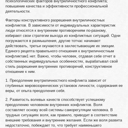
психологических факторов внутриличностного конфликта;
повышение качества и эффективности профессиональной
деятельности.
Факторы конструктивного разрешения внутриличностных
конфликтов. В зависимости от индивидуальных характеристик
люди относятся к внутренним противоречиям по-разному,
избирают свои стратегии выхода из конфликтных ситуаций. Одни
погружаются в размышления, другие тотчас начинают
действовать, третьи окунаются в захлестывающие их эмоции.
Единого рецепта правильного отношения к внутриличностным
конфликтам1 нет. Важно, чтобы человек, отдавая себе отчет в
собственных индивидуальных особенностях, вырабатывал свой
стиль разрешения внутренних противоречий, конструктивное
отношение к ним.
1. Преодоление внутриличностного конфликта зависит от
глубинных мировоззренческих установок личности, содержания ее
веры, от опыта преодоления себя.
2. Развитость волевых качеств способствует успешному
преодолению человеком внутренних конфликтов. Воля
составляет основу всей системы саморегуляции человека. В
трудных ситуациях воля, как правило, приводит в соответствие
внешние требования и внутренние желания. Если же воля развита
недостаточно, побеждает то, что требует наименьшего