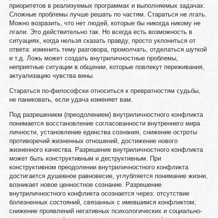
приоритетов в реализуемых программах и выполняемых задачах.
Сложные проблемы лучше решать по частям. Стараться не лгать.
Можно возразить, что нет людей, которые бы никогда никому не
лгали. Это действительно так. Но всегда есть возможность в
ситуациях, когда нельзя сказать правду, просто уклониться от
ответа: изменить тему разговора, промолчать, отделаться шуткой
и т.д. Ложь может создать внутриличностные проблемы,
неприятные ситуации в общении, которые повлекут переживания,
актуализацию чувства вины.
Стараться по-философски относиться к превратностям судьбы,
не паниковать, если удача изменяет вам.
Под разрешением (преодолением) внутриличностного конфликта
понимается восстановление согласованности внутреннего мира
личности, установление единства сознания, снижение остроты
противоречий жизненных отношений, достижение нового
жизненного качества. Разрешение внутриличностного конфликта
может быть конструктивным и деструктивным. При
конструктивном преодолении внутриличностного конфликта
достигается душевное равновесие, углубляется понимание жизни,
возникает новое ценностное сознание. Разрешение
внутриличностного конфликта осознается через: отсутствие
болезненных состояний, связанных с имевшимся конфликтом;
снижение проявлений негативных психологических и социально-