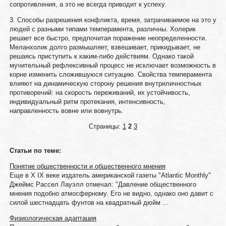
сопротивления, а это не всегда приводит к успеху.
3. Способы разрешения конфликта, время, затрачиваемое на это у
людей с разными типами темперамента, различны. Холерик
решает все быстро, предпочитая поражение неопределенности.
Меланхолик долго размышляет, взвешивает, прикидывает, не
решаясь приступить к каким-либо действиям. Однако такой
мучительный рефлексивный процесс не исключает возможность в
корне изменить сложившуюся ситуацию. Свойства темперамента
влияют на динамическую сторону решения внутриличностных
противоречий: на скорость переживаний, их устойчивость,
индивидуальный ритм протекания, интенсивность,
направленность вовне или вовнутрь.
Страницы:
1
2
3
Статьи по теме:
Понятие общественности и общественного мнения
Еще в Х IX веке издатель американской газеты "Atlantic Monthly"
Джеймс Рассел Лауэлл отмечал: "Давление общественного
мнения подобно атмосферному. Его не видно, однако оно давит с
силой шестнадцать фунтов на квадратный дюйм ...
Физиологическая адаптация