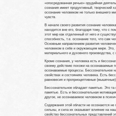
«опосредованная речью» орудийная деятель
сознания имеет продуктивный, творческий х
осознание человеком не только внешнего ми
чувств.
В начале своего развития сознание человек
находится вне его, благодаря тому, что с п
этот мир как отделенный от него и существ
способность, т.е. осознание того, что сам 
Основным направлением развития человечес
человеком в себе и окружающем мире. Это, 
материального и духовного производства, с
Кроме сознания, у человека есть и бессозна
своему действию похожи на осознаваемые пс
осознаваемые процессы. Бессознательное на
свойствах и состояниях человека. Есть бе
равновесия и проприоцептивные (мышечные
Бессознательное обладает памятью. Это та 
памятью. Есть и бессознательная мотивация
другое, не осознаваемое человеком в психич
Содержания этой области не осознаются не п
сильны, и сила их оказывает влияние на на
свойство бессознательных представлений это