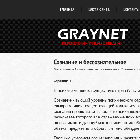
Главная
Карта сайта
Контакты
Сознание и бессознательное
Материалы
»
Общее понятие психологии
» Сознание и 
Страница 1
В психике человека существуют три области
Сознание - высший уровень психического от
саморегуляции, существующий только челове
сознания проявляется в том, что психическо
результате которого все отражаемые психи
по значимости для субъекта психических обр
объект, предмет или образ, т. е. оно облада
Главным условием возникновения и развития