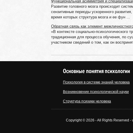
Функциональная асимметрия и специализаци
Развитие головного мозга происходит систе
сензитивные периоды ускоренного развития,
время которых структура мозга и ее фун ...
Обратная связь как элемент межличностног
«В контексте социально-психологического т
традиционная для процесса обучения, по су
участником сведений о том, как он воспринят 
Основные понятия психологии
Психология в системе знаний человека
Возникновение психологической науки
Структура психики человека
Copyright © 2026 - All Rights Reserved -