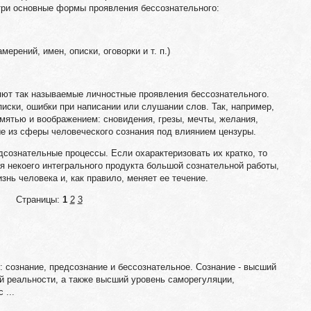
три основные формы проявления бессознательного:
ерений, имен, описки, оговорки и т. п.)
яют так называемые личностные проявления бессознательного.
писки, ошибки при написании или слушании слов. Так, например,
мятью и воображением: сновидения, грезы, мечты, желания,
е из сферы человеческого сознания под влиянием цензуры.
дсознательные процессы. Если охарактеризовать их кратко, то
ия некоего интегрального продукта большой сознательной работы,
знь человека и, как правило, меняет ее течение.
Страницы:
1
2
3
: сознание, предсознание и бессознательное. Сознание - высший
й реальности, а также высший уровень саморегуляции,
 ...