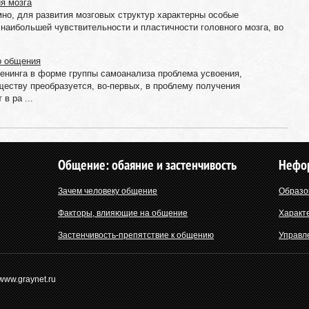
я мозга
мно, для развития мозговых структур характерны особые
 наибольшей чувствительности и пластичности головного мозга, во
о общения
ренинга в форме группы самоанализа проблема усвоения,
ществу преобразуется, во-первых, в проблему получения
в ра ...
Общение: обаяние и застенчивость
Нефо
Зачем человеку общение
Образо
Факторы, влияющие на общение
Характ
Застенчивость-препятствие к общению
Управл
 www.graynet.ru