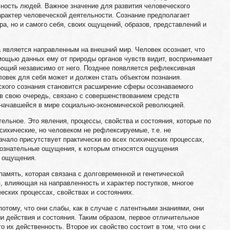
ность людей. Важное значение для развития человеческого
арактер человеческой деятельности. Сознание предполагает
ра, но и самого себя, своих ощущений, образов, представлений и
а является направленным на внешний мир. Человек осознает, что
омощью данных ему от природы органов чувств видит, воспринимает
ующий независимо от него. Позднее появляется рефлексивная
человек для себя может и должен стать объектом познания.
кого сознания становится расширение сферы осознаваемого
в свою очередь, связано с совершенствованием средств
 начавшейся в мире социально-экономической революцией.
тельное. Это явления, процессы, свойства и состояния, которые по
ихические, но человеком не рефлексируемые, т.е. не
чало присутствует практически во всех психических процессах,
ссознательные ощущения, к которым относятся ощущения
) ощущения.
память, которая связана с долговременной и генетической
, влияющая на направленность и характер поступков, многое
еских процессах, свойствах и состояниях.
отому, что они слабы, как в случае с латентными знаниями, они
ши действия и состояния. Таким образом, первое отличительное
 их действенность. Второе их свойство состоит в том, что они с