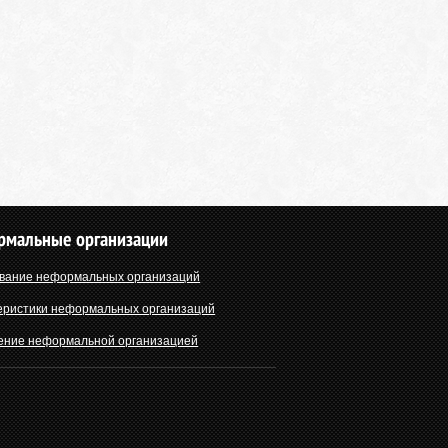
рмальные организации
вание неформальных организаций
еристики неформальных организаций
ение неформальной организацией