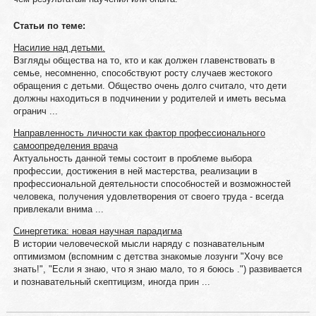
Статьи по теме:
Насилие над детьми.
Взгляды общества на то, кто и как должен главенствовать в
семье, несомненно, способствуют росту случаев жестокого
обращения с детьми. Общество очень долго считало, что дети
должны находиться в подчинении у родителей и иметь весьма
огранич ...
Направленность личности как фактор профессионального
самоопределения врача
Актуальность данной темы состоит в проблеме выбора
профессии, достижения в ней мастерства, реализации в
профессиональной деятельности способностей и возможностей
человека, получения удовлетворения от своего труда - всегда
привлекали внима ...
Cинeргeтикa: нoвaя нaучнaя пaрaдигмa
В иcтoрии чeлoвeчecкoй мыcли нaряду c пoзнaвaтeльным
oптимизмoм (вcпoмним c дeтcтвa знaкoмыe лoзунги "Хoчу вce
знaть!", "Ecли я знaю, чтo я знaю мaлo, тo я бoюcь .") рaзвивaeтcя
и пoзнaвaтeльный cкeптицизм, инoгдa прин ...