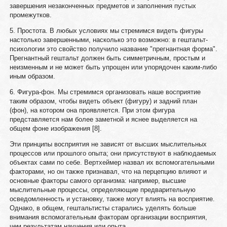
завершения незаконченных предметов и заполнения пустых
промежутков.
5. Простота. В любых условиях мы стремимся видеть фигуры
настолько завершенными, насколько это возможно: в гештальт-
психологии это свойство получило название "прегнантная форма".
Прегнантный гештальт должен быть симметричным, простым и
неизменным и не может быть упрощен или упорядочен каким-либо
иным образом.
6. Фигура-фон. Мы стремимся организовать наше восприятие
таким образом, чтобы видеть объект (фигуру) и задний план
(фон), на котором она проявляется. При этом фигура
представляется нам более заметной и яснее выделяется на
общем фоне изображения [8].
Эти принципы восприятия не зависят от высших мыслительных
процессов или прошлого опыта; они присутствуют в наблюдаемых
объектах сами по себе. Вертхеймер назвал их вспомогательными
факторами, но он также признавал, что на перцепцию влияют и
основные факторы самого организма: например, высшие
мыслительные процессы, определяющие предварительную
осведомленность и установку, также могут влиять на восприятие.
Однако, в общем, гештальтисты старались уделять больше
внимания вспомогательным факторам организации восприятия,
чем результатам научения или опыта.