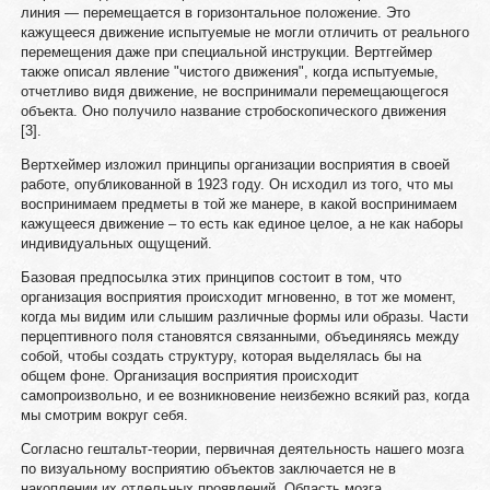
линия — перемещается в горизонтальное положение. Это
кажущееся движение испытуемые не могли отличить от реального
перемещения даже при специальной инструкции. Вертгеймер
также описал явление "чистого движения", когда испытуемые,
отчетливо видя движение, не воспринимали перемещающегося
объекта. Оно получило название стробоскопического движения
[3].
Вертхеймер изложил принципы организации восприятия в своей
работе, опубликованной в 1923 году. Он исходил из того, что мы
воспринимаем предметы в той же манере, в какой воспринимаем
кажущееся движение – то есть как единое целое, а не как наборы
индивидуальных ощущений.
Базовая предпосылка этих принципов состоит в том, что
организация восприятия происходит мгновенно, в тот же момент,
когда мы видим или слышим различные формы или образы. Части
перцептивного поля становятся связанными, объединяясь между
собой, чтобы создать структуру, которая выделялась бы на
общем фоне. Организация восприятия происходит
самопроизвольно, и ее возникновение неизбежно всякий раз, когда
мы смотрим вокруг себя.
Согласно гештальт-теории, первичная деятельность нашего мозга
по визуальному восприятию объектов заключается не в
накоплении их отдельных проявлений. Область мозга,