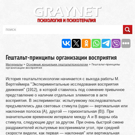
Гештальт-принципы организации восприятия
Материалы
»
Основные концепции гештальтпсихологии
» Гештальт-принципы
организации восприятия
История гештальтпсихологии начинается с выхода работы М.
Вертгеймера "Экспериментальные исследования восприятия
движения" (1912), в которой ставилось под сомнение привычное
представление о наличии отдельных элементов в акте
восприятия. В экспериментах: испытуемому последовательно
предъявлялись два световых стимула (один — вертикальная или
наклонная полоска (А), другой — горизонтальная (В)). При
значительном временном интервале между А и В видны оба
стимула, следующие друг за другом. При очень быстрой смене
раздражителей испытуемые воспринимали угол, при средней
скорости видели, как первая — наклонная" или вертикальная