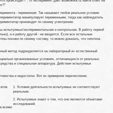
что происходит?", то эксперимент дает возможность найти ответ на
ит?"
перимента - переменная. Так называют любое реальное условие
спериментатор манипулирует переменными, тогда как наблюдатель
периментатор производит по своему усмотрению.
пы испытуемых/экспериментальная и контрольная. В работу первой
лько), а и работу другой - не вводится. Если все остальные
ппы похожи по своему составу, то можно доказать, что гипотеза
нный метод подразделяется на лабораторный и» естественный.
ециально организованных условиях, отличающихся от реальных.
средства и специальная аппаратура. Действия испытуемых
тоинства и недостатки. Вот их примерное перечисление:
татов.
1. Условия деятельности испытуемых не соответствуют
реальным.
2. Испытуемые знают о том, что они являются объектами
исследований.
а всеми