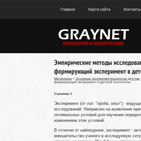
Главная
Карта сайта
Контакты
Эмпирические методы исследован
формирующий эксперимент в дет
Материалы
»
Основные положения психологии детства
формирующий эксперимент в детской психологии
Страница 1
Эксперимент (от лат. "проба, опыт") - ведущ
исследований. Направлен на выявление при
оптимальных условий для изучения определ
изменением этих условий.
В отличие от наблюдения, эксперимент - ак
вмешательство ученого в исследуемую ситу