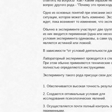
ответить на вопросы "Как? Каким образом не
вопрос другого рода - "Почему это происход
Одно из основных понятий при описании экс
ситуации, которое может быть изменено. Эк
ждет, пока возникнет то изменение, что экс
Обычно в эксперименте участвуют две груп
из них вводится переменная (одна или неско
условия эксперимента одинаковы, а сами гру
является истинной или ложной.
В зависимости *от условий деятельности да
Лабораторный эксперимент проводится в сп
При этом обычно применяются технические 
полностью определяются инструкциями.
Эксперименту такого рода присущи свои дос
1. Обеспечивается высокая точность резуль
2. Создаются оптимальные условия для
исследования психологических явлений.
3. Осуществляется почти полный контроль з
переменными.