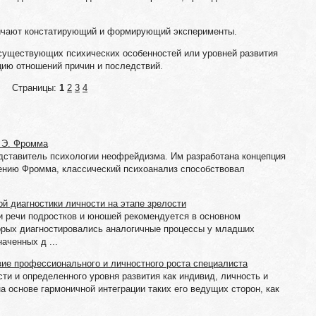
личают констатирующий и формирующий эксперименты.
существующих психических особенностей или уровней развития
цию отношений причин и последствий.
Страницы:
1
2
3
4
" Э. Фромма
едставитель психологии неофрейдизма. Им разработана концепция
дению Фромма, классический психоанализ способствовал
й диагностики личности на этапе зрелости
и речи подростков и юношей рекомендуется в основном
орых диагностировались аналогичные процессы у младших
аченных д ...
вие профессионального и личностного роста специалиста
ти и определенного уровня развития как индивид, личность и
а основе гармоничной интеграции таких его ведущих сторон, как