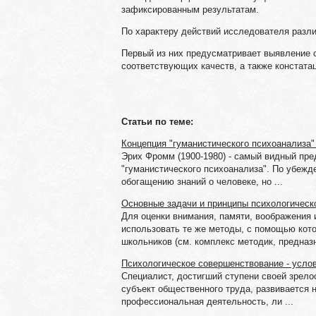
зафиксированным результатам.
По характеру действий исследователя раз
Первый из них предусматривает выявление 
соответствующих качеств, а также констата
Статьи по теме:
Концепция "гуманистического психоанализа
Эрих Фромм (1900-1980) - самый видный пр
"гуманистического психоанализа". По убеж
обогащению знаний о человеке, но ...
Основные задачи и принципы психологическо
Для оценки внимания, памяти, воображения 
использовать те же методы, с помощью кот
школьников (см. комплекс методик, предназн
Психологическое совершенствование - усло
Специалист, достигший ступени своей зрелос
субъект общественного труда, развивается н
профессиональная деятельность, ли ...