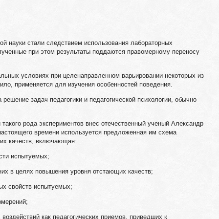
ой науки стали следствием использования лабораторных
олученные при этом результаты поддаются правомерному переносу
альных условиях при целенаправленном варьировании некоторых из
вило, применяется для изучения особенностей поведения.
 решение задач педагогики и педагогической психологии, обычно
 такого рода экспериментов внес отечественный ученый Александр
 настоящего времени используется предложенная им схема
ких качеств, включающая:
ости испытуемых;
 них в целях повышения уровня отстающих качеств;
ых свойств испытуемых;
змерений;
воздействий как педагогических приемов, приведших к