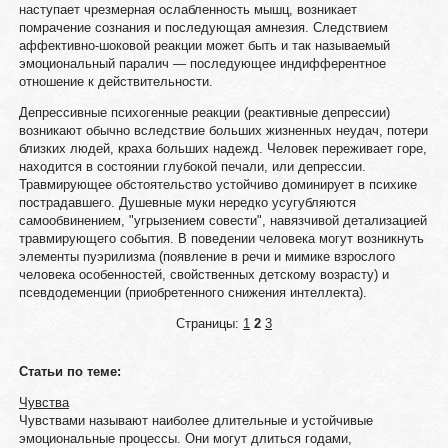
наступает чрезмерная ослабленность мышц, возникает
помрачение сознания и последующая амнезия. Следствием
аффективно-шоковой реакции может быть и так называемый
эмоциональный паралич — последующее индифферентное
отношение к действительности.
Депрессивные психогенные реакции (реактивные депрессии)
возникают обычно вследствие больших жизненных неудач, потери
близких людей, краха больших надежд. Человек переживает горе,
находится в состоянии глубокой печали, или депрессии.
Травмирующее обстоятельство устойчиво доминирует в психике
пострадавшего. Душевные муки нередко усугубляются
самообвинением, "угрызением совести", навязчивой детализацией
травмирующего события. В поведении человека могут возникнуть
элементы пуэрилизма (появление в речи и мимике взрослого
человека особенностей, свойственных детскому возрасту) и
псевдодеменции (приобретенного снижения интеллекта).
Страницы:
1
2
3
Статьи по теме:
Чувства
Чувствами называют наиболее длительные и устойчивые
эмоциональные процессы. Они могут длиться годами,