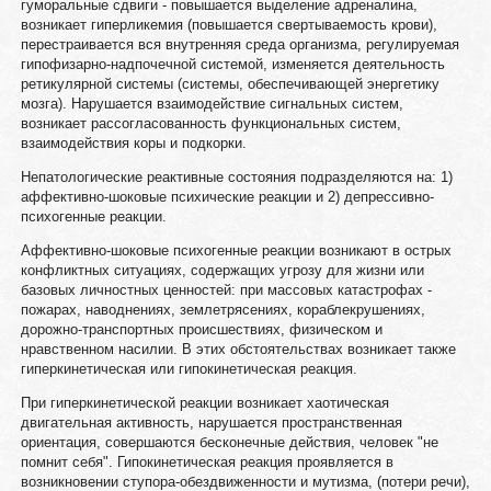
гуморальные сдвиги - повышается выделение адреналина,
возникает гиперликемия (повышается свертываемость крови),
перестраивается вся внутренняя среда организма, регулируемая
гипофизарно-надпочечной системой, изменяется деятельность
ретикулярной системы (системы, обеспечивающей энергетику
мозга). Нарушается взаимодействие сигнальных систем,
возникает рассогласованность функциональных систем,
взаимодействия коры и подкорки.
Непатологические реактивные состояния подразделяются на: 1)
аффективно-шоковые психические реакции и 2) депрессивно-
психогенные реакции.
Аффективно-шоковые психогенные реакции возникают в острых
конфликтных ситуациях, содержащих угрозу для жизни или
базовых личностных ценностей: при массовых катастрофах -
пожарах, наводнениях, землетрясениях, кораблекрушениях,
дорожно-транспортных происшествиях, физическом и
нравственном насилии. В этих обстоятельствах возникает также
гиперкинетическая или гипокинетическая реакция.
При гиперкинетической реакции возникает хаотическая
двигательная активность, нарушается пространственная
ориентация, совершаются бесконечные действия, человек "не
помнит себя". Гипокинетическая реакция проявляется в
возникновении ступора-обездвиженности и мутизма, (потери речи),