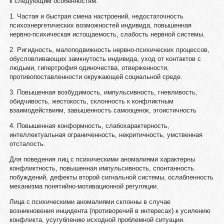
к следующим особенностям.
1. Частая и быстрая смена настроений, недостаточность
психоэнергетических возможностей индивида, повышенная
нервно-психическая истощаемость, слабость нервной системы.
2. Ригидность, малоподвижность нервно-психических процессов,
обусловливающих замкнутость индивида, уход от контактов с
людьми, гипертрофия одиночества, отверженности,
противопоставленности окружающей социальной среде.
3. Повышенная возбудимость, импульсивность, гневливость,
обидчивость, жестокость, склонность к конфликтным
взаимодействиям, завышенностъ самооценок, эгоистичность
4. Повышенная конформность, слабохарактерность,
интеллектуальная ограниченность, некритичность, умственная
отсталость.
Для поведения лиц с психическими аномалиями характерны
конфликтность, повышенная импульсивность, спонтанность
побуждений, дефекты второй сигнальной системы, ослабленность
механизма понятийно-мотивационной регуляции.
Лица с психическими аномалиями склонны в случае
возникновения инцидента (противоречий в интересах) к усилению
конфликта, усугублению исходной проблемной ситуации.