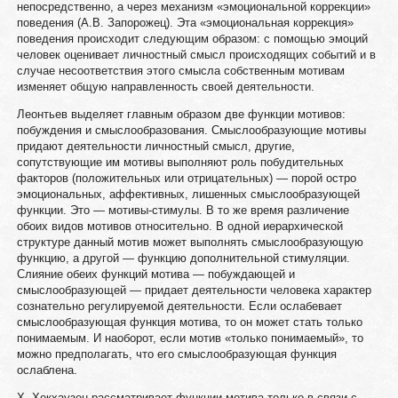
непосредственно, а через механизм «эмоциональной коррекции»
поведения (А.В. Запорожец). Эта «эмоциональная коррекция»
поведения происходит следующим образом: с помощью эмоций
человек оценивает личностный смысл происходящих событий и в
случае несоответствия этого смысла собственным мотивам
изменяет общую направленность своей деятельности.
Леонтьев выделяет главным образом две функции мотивов:
побуждения и смыслообразования. Смыслообразующие мотивы
придают деятельности личностный смысл, другие,
сопутствующие им мотивы выполняют роль побудительных
факторов (положительных или отрицательных) — порой остро
эмоциональных, аффективных, лишенных смыслообразующей
функции. Это — мотивы-стимулы. В то же время различение
обоих видов мотивов относительно. В одной иерархической
структуре данный мотив может выполнять смыслообразующую
функцию, а другой — функцию дополнительной стимуляции.
Слияние обеих функций мотива — побуждающей и
смыслообразующей — придает деятельности человека характер
сознательно регулируемой деятельности. Если ослабевает
смыслообразующая функция мотива, то он может стать только
понимаемым. И наоборот, если мотив «только понимаемый», то
можно предполагать, что его смыслообразующая функция
ослаблена.
X. Хекхаузен рассматривает функции мотива только в связи с