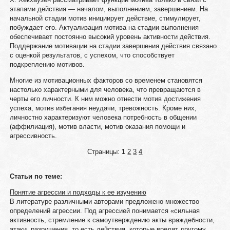
этапами действия — началом, выполнением, завершением. На
начальной стадии мотив инициирует действие, стимулирует,
побуждает его. Актуализация мотива на стадии выполнения
обеспечивает постоянно высокий уровень активности действия.
Поддержание мотивации на стадии завершения действия связано
с оценкой результатов, с успехом, что способствует
подкреплению мотивов.
Многие из мотивационных факторов со временем становятся
настолько характерными для человека, что превращаются в
черты его личности. К ним можно отнести мотив достижения
успеха, мотив избегания неудачи, тревожность. Кроме них,
личностно характеризуют человека потребность в общении
(аффилиация), мотив власти, мотив оказания помощи и
агрессивность.
Страницы:
1
2
3
4
Статьи по теме:
Понятие агрессии и подходы к ее изучению
В литературе различными авторами предложено множество
определений агрессии. Под агрессией понимается «сильная
активность, стремление к самоутверждению акты враждебности,
атаки, разрушения, то есть действия, которые вредят другому