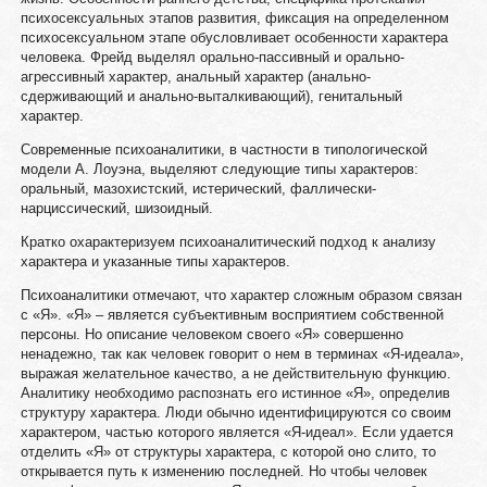
психосексуальных этапов развития, фиксация на определенном
психосексуальном этапе обусловливает особенности характера
человека. Фрейд выделял орально-пассивный и орально-
агрессивный характер, анальный характер (анально-
сдерживающий и анально-выталкивающий), генитальный
характер.
Современные психоаналитики, в частности в типологической
модели А. Лоуэна, выделяют следующие типы характеров:
оральный, мазохистский, истерический, фаллически-
нарциссический, шизоидный.
Кратко охарактеризуем психоаналитический подход к анализу
характера и указанные типы характеров.
Психоаналитики отмечают, что характер сложным образом связан
с «Я». «Я» – является субъективным восприятием собственной
персоны. Но описание человеком своего «Я» совершенно
ненадежно, так как человек говорит о нем в терминах «Я-идеала»,
выражая желательное качество, а не действительную функцию.
Аналитику необходимо распознать его истинное «Я», определив
структуру характера. Люди обычно идентифицируются со своим
характером, частью которого является «Я-идеал». Если удается
отделить «Я» от структуры характера, с которой оно слито, то
открывается путь к изменению последней. Но чтобы человек