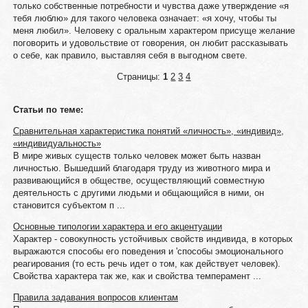
только собственные потребности и чувства даже утверждение «я
тебя люблю» для такого человека означает: «я хочу, чтобы ты
меня любил». Человеку с оральным характером присуще желание
поговорить и удовольствие от говорения, он любит рассказывать
о себе, как правило, выставляя себя в выгодном свете.
Страницы:
1
2
3
4
Статьи по теме:
Сравнительная характеристика понятий «личность», «индивид»,
«индивидуальность»
В мире живых существ только человек может быть назван
личностью. Вышедший благодаря труду из животного мира и
развивающийся в обществе, осуществляющий совместную
деятельность с другими людьми и общающийся в ними, он
становится субъектом п ...
Основные типологии характера и его акцентуации
Характер - совокупность устойчивых свойств индивида, в которых
выражаются способы его поведения и 'способы эмоционального
реагирования (то есть речь идет о том, как действует человек).
Свойства характера так же, как и свойства темперамент ...
Правила задавания вопросов клиентам