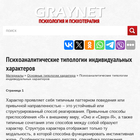
Психоаналитические типологии индивидуальных
характеров
Материалы
»
Основные типологии характера
» Психоаналитические типологии
индивидуальных характеров
Страница 1
Характер проявляет себя типичным паттерном поведения или
привычной направленностью – это устойчивый или
структурированный способ реагирования. Привычные способы
приспособления «Я» к внешнему миру, «Оно и «Сверх-Я», а также
типичные сочетания этих способов между собой образуют
характер. Структура характера отображает только ту
модальность, в которой способна функционировать инстинктивная
жизнь. Особенности раннего детства, специфика протекания