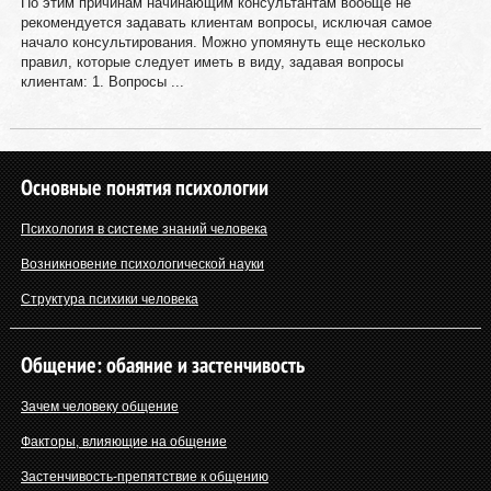
По этим причинам начинающим консультантам вообще не
рекомендуется задавать клиентам вопросы, исключая самое
начало консультирования. Можно упомянуть еще несколько
правил, которые следует иметь в виду, задавая вопросы
клиентам: 1. Вопросы ...
Основные понятия психологии
Психология в системе знаний человека
Возникновение психологической науки
Структура психики человека
Общение: обаяние и застенчивость
Зачем человеку общение
Факторы, влияющие на общение
Застенчивость-препятствие к общению