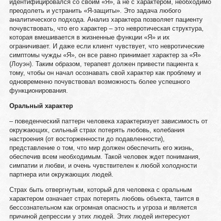
идентифицировался со своим «Я», а не с характером, необходимо
преодолеть и устранить «Я-защиты». Это задача любого
аналитического подхода. Анализ характера позволяет пациенту
почувствовать, что его характер – это невротическая структура,
которая вмешивается в жизненные функции «Я» и их
ограничивает. И даже если клиент чувствует, что невротические
симптомы чужды «Я», он все равно принимает характер за «Я»
(Лоуэн). Таким образом, терапевт должен привести пациента к
тому, чтобы он начал осознавать свой характер как проблему и
одновременно почувствовал возможность более успешного
функционирования.
Оральный характер
– поведенческий паттерн человека характеризует зависимость от
окружающих, сильный страх потерять любовь, колебания
настроения (от восторженности до подавленности),
представление о том, что мир должен обеспечить его жизнь,
обеспечив всем необходимым. Такой человек ждет понимания,
симпатии и любви, и очень чувствителен к любой холодности
партнера или окружающих людей.
Страх быть отвергнутым, который для человека с оральным
характером означает страх потерять любовь объекта, таится в
бессознательном как огромная опасность и угроза и является
причиной депрессии у этих людей. Этих людей интересуют