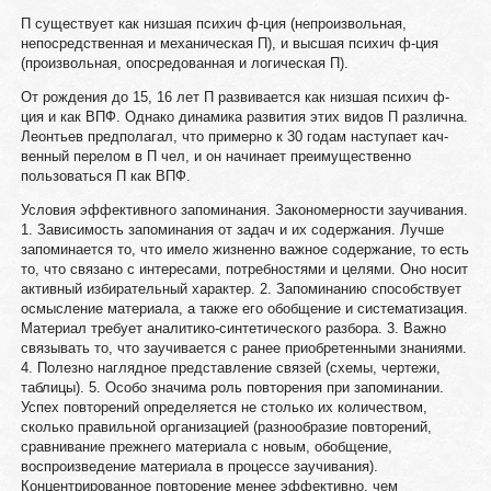
П существует как низшая психич ф-ция (непроизвольная,
непосредственная и механическая П), и высшая психич ф-ция
(произвольная, опосредованная и логическая П).
От рождения до 15, 16 лет П развивается как низшая психич ф-
ция и как ВПФ. Однако динамика развития этих видов П различна.
Леонтьев предполагал, что примерно к 30 годам наступает кач-
венный перелом в П чел, и он начинает преимущественно
пользоваться П как ВПФ.
Условия эффективного запоминания. Закономерности заучивания.
1. Зависимость запоминания от задач и их содержания. Лучше
запоминается то, что имело жизненно важное содержание, то есть
то, что связано с интересами, потребностями и целями. Оно носит
активный избирательный характер. 2. Запоминанию способствует
осмысление материала, а также его обобщение и систематизация.
Материал требует аналитико-синтетического разбора. 3. Важно
связывать то, что заучивается с ранее приобретенными знаниями.
4. Полезно наглядное представление связей (схемы, чертежи,
таблицы). 5. Особо значима роль повторения при запоминании.
Успех повторений определяется не столько их количеством,
сколько правильной организацией (разнообразие повторений,
сравнивание прежнего материала с новым, обобщение,
воспроизведение материала в процессе заучивания).
Концентрированное повторение менее эффективно, чем