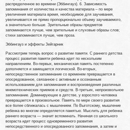
распределенное во времени (Эббингауз). 6. Зависимость
запоминания от количества и качества материала – по мере
увеличения материала время, необходимое для заучивания,
увеличивается не прямо пропорционально объему заучиваемого,
а значительно больше. Зрительные образы предметов
запоминаются лучше, чем зрительные и слуховые образы слов;
стихи запоминаются лучше, чем проза.
Эббингауз и эффекты Зейгарник
Рассмотрим теперь вопрос о развитии памяти. С раннего детства
процесс развития памяти ребенка идет по нескольким
направлениям. Во-первых, механическая память постепенно
дополняется и замещается логической. Во-вторых,
непосредственное запоминание со временем превращается в
опосредованное, связанное с активным и осознанным
использованием для запоминания и воспроизведения различных
мнемотехнических приемов и средств. В-третьих, непроизвольное
запоминание. Доминирующее в детстве, у взрослого человека
превращается в произвольное. Память по мере своего развития
все более сближалась с мышлением. По Выготскому, мышление
ребенка во многом определяется памятью. Мыслить для ребенка
раннего возраста — значит вспоминать. Начиная со школьного
возраста идет процесс одновременного развития
непосредственного и опосредованного запоминания, а затем и