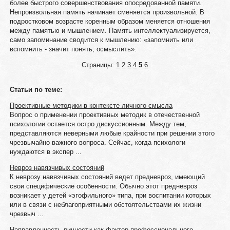
более быстрого совершенствования опосредованной памяти.
Непроизвольная память начинает сменяется произвольной. В
подростковом возрасте коренным образом меняется отношения
между памятью и мышлением. Память интеллектуализируется,
само запоминание сводится к мышлению: «запомнить или
вспомнить - значит понять, осмыслить».
Страницы:
1
2
3
4
5
6
Статьи по теме:
Проективные методики в контексте личного смысла
Вопрос о применении проективных методик в отечественной
психологии остается остро дискуссионным. Между тем,
представляются неверными любые крайности при решении этого
чрезвычайно важного вопроса. Сейчас, когда психологи
нуждаются в экспер ...
Невроз навязчивых состояний
К неврозу навязчивых состояний ведет предневроз, имеющий
свои специфические особенности. Обычно этот предневроз
возникает у детей «эгофильного» типа, при воспитании которых
или в связи с неблагоприят­ными обстоятельствами их жизни
чрезвыч ...
Направленность личности как фактор профессионального