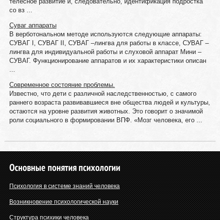
телесное развитие и, следовательно, идентификация подростка
со вз ...
Суваг аппараты
В верботональном методе используются следующие аппараты:
СУВАГ I, СУВАГ II, СУВАГ –лингва для работы в классе, СУВАГ –
лингва для индивидуальной работы и слуховой аппарат Мини –
СУВАГ. Функционирование аппаратов и их характеристики описан
...
Современное состояние проблемы.
Известно, что дети с различной наследственностью, с самого
раннего возраста развивавшиеся вне общества людей и культуры,
остаются на уровне развития животных. Это говорит о значимой
роли социального в формировании ВПФ. «Мозг человека, его ...
Основные понятия психологии
Психология в системе знаний человека
Возникновение психологической науки
Структура психики человека