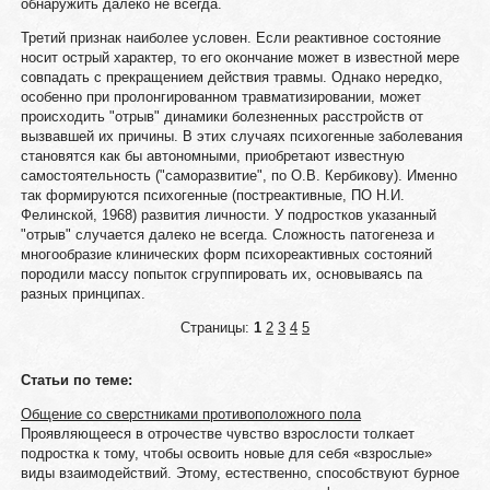
обнаружить далеко не всегда.
Третий признак наиболее условен. Если реактивное состояние
носит острый характер, то его окончание может в известной мере
совпадать с прекращением действия травмы. Однако нередко,
особенно при пролонгированном травматизировании, может
происходить "отрыв" динамики болезненных расстройств от
вызвавшей их причины. В этих случаях психогенные заболевания
становятся как бы автономными, приобретают известную
самостоятельность ("саморазвитие", по О.В. Кербикову). Именно
так формируются психогенные (постреактивные, ПО Н.И.
Фелинской, 1968) развития личности. У подростков указанный
"отрыв" случается далеко не всегда. Сложность патогенеза и
многообразие клинических форм психореактивных состояний
породили массу попыток сгруппировать их, основываясь па
разных принципах.
Страницы:
1
2
3
4
5
Статьи по теме:
Общение со сверстниками противоположного пола
Проявляющееся в отрочестве чувство взрослости толкает
подростка к тому, чтобы освоить новые для себя «взрослые»
виды взаимодействий. Этому, естественно, способствуют бурное