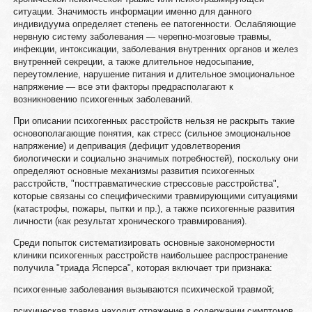
ситуации. Значимость информации именно для данного
индивидуума определяет степень ее патогенности. Ослабляющие
нервную систему заболевания — черепно-мозговые травмы,
инфекции, интоксикации, заболевания внутренних органов и желез
внутренней секреции, а также длительное недосыпание,
переутомление, нарушение питания и длительное эмоциональное
напряжение — все эти факторы предрасполагают к
возникновению психогенных заболеваний.
При описании психогенных расстройств нельзя не раскрыть такие
основополагающие понятия, как стресс (сильное эмоциональное
напряжение) и депривация (дефицит удовлетворения
биологически и социально значимых потребностей), поскольку они
определяют основные механизмы развития психогенных
расстройств, "посттравматические стрессовые расстройства",
которые связаны со специфическими травмирующими ситуациями
(катастрофы, пожары, пытки и пр.), а также психогенные развития
личности (как результат хронического травмирования).
Среди попыток систематизировать основные закономерности
клиники психогенных расстройств наибольшее распространение
получила "триада Ясперса", которая включает три признака:
психогенные заболевания вызываются психической травмой;
психическая травма находит отражение в содержании симптомов