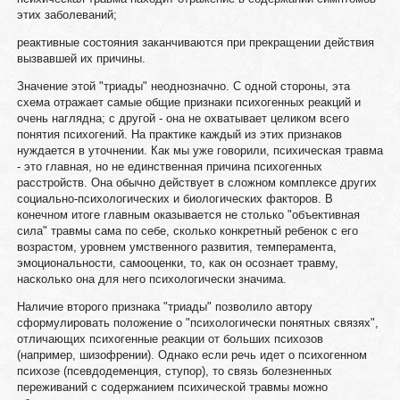
этих заболеваний;
реактивные состояния заканчиваются при прекращении действия
вызвавшей их причины.
Значение этой "триады" неоднозначно. С одной стороны, эта
схема отражает самые общие признаки психогенных реакций и
очень наглядна; с другой - она не охватывает целиком всего
понятия психогений. На практике каждый из этих признаков
нуждается в уточнении. Как мы уже говорили, психическая травма
- это главная, но не единственная причина психогенных
расстройств. Она обычно действует в сложном комплексе других
социально-психологических и биологических факторов. В
конечном итоге главным оказывается не столько "объективная
сила" травмы сама по себе, сколько конкретный ребенок с его
возрастом, уровнем умственного развития, темперамента,
эмоциональности, самооценки, то, как он осознает травму,
насколько она для него психологически значима.
Наличие второго признака "триады" позволило автору
сформулировать положение о "психологически понятных связях",
отличающих психогенные реакции от больших психозов
(например, шизофрении). Однако если речь идет о психогенном
психозе (псевдодеменция, ступор), то связь болезненных
переживаний с содержанием психической травмы можно