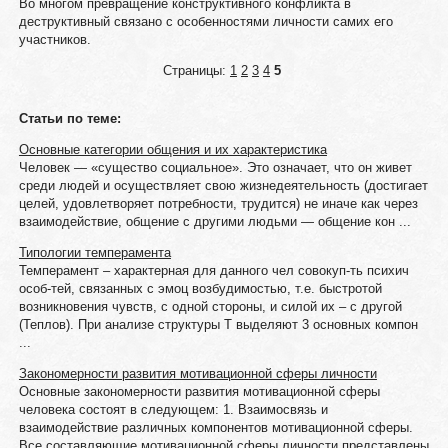
Во многом превращение конструктивного конфликта в
деструктивный связано с особенностями личности самих его
участников.
Страницы:
1
2
3
4
5
Статьи по теме:
Основные категории общения и их характеристика
Человек — «существо социальное». Это означает, что он живет
среди людей и осуществляет свою жизнедеятельность (достигает
целей, удовлетворяет потребности, трудится) не иначе как через
взаимодействие, общение с другими людьми — общение кон ...
Типологии темперамента
Темперамент – характерная для данного чел совокуп-ть психич
особ-тей, связанных с эмоц возбудимостью, т.е. быстротой
возникновения чувств, с одной стороны, и силой их – с другой
(Теплов). При анализе структуры Т выделяют 3 основных компон
...
Закономерности развития мотивационной сферы личности
Основные закономерности развития мотивационной сферы
человека состоят в следующем: 1. Взаимосвязь и
взаимодействие различных компонентов мотивационной сферы.
Все составляющие мотивационной сферы личности представлены