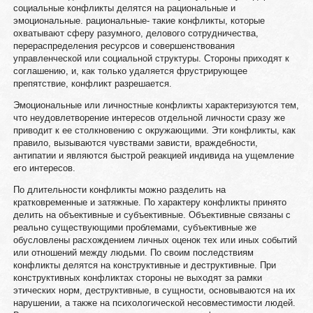
социальные конфликты делятся на рациональные и
эмоциональные. рациональные- такие конфликты, которые
охватывают сферу разумного, делового сотрудничества,
перераспределения ресурсов и совершенствования
управленческой или социальной структуры. Стороны приходят к
соглашению, и, как только удаляется фрустрирующее
препятствие, конфликт разрешается.
Эмоциональные или личностные конфликты характеризуются тем,
что неудовлетворение интересов отдельной личности сразу же
приводит к ее столкновению с окружающими. Эти конфликты, как
правило, вызываются чувствами зависти, враждебности,
антипатии и являются быстрой реакцией индивида на ущемление
его интересов.
По длительности конфликты можно разделить на
кратковременные и затяжные. По характеру конфликты принято
делить на объективные и субъективные. Объективные связаны с
реально существующими проблемами, субъективные же
обусловлены расхождением личных оценок тех или иных событий
или отношений между людьми. По своим последствиям
конфликты делятся на конструктивные и деструктивные. При
конструктивных конфликтах стороны не выходят за рамки
этических норм, деструктивные, в сущности, основываются на их
нарушении, а также на психологической несовместимости людей.