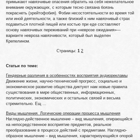
примыкают навязчивые опасения обратить на себя нежелательное
внимание окружающих, с которым тесно связана боязнь
покраснеть (эрейтофобия). Фобии несостоятельности во время той
или иной деятельности, а также близкий к ним навязчивый страх
подавиться плотной пищей или костью при еде составляют
основу навязчивых переживаний при «неврозе ожидания»—
варианте невроза навязчивости, который был выделен
Крепелином.
Страницы:
1
2
Статьи по теме:
Гендерные различия в особенностях восприятия аудиорекламы
Движение жизни, научно-технический прогресс, социально и
экономическое развитие общества диктуют нам новые правила
существования в мире общественных, информационных,
политических, экономических и остальных связей и весьма
стремительно. Ещ ...
Виды мышления. Логические операции процесса мышления
Наглядно-действенное мышление – вид мышления, опирающийся
на непосредственное восприятие предметов, реальное
преобразование в процессе действий с предметами. Наглядно-
образное мышление – вид мышления, характеризующийся опорой