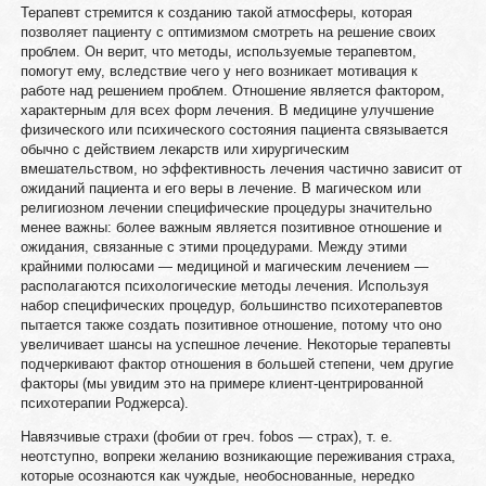
Терапевт стремится к созданию такой атмосферы, которая
позволяет пациенту с оптимизмом смотреть на решение своих
проблем. Он верит, что методы, используемые терапевтом,
помогут ему, вследствие чего у него возникает мотивация к
работе над решением проблем. Отношение является фактором,
характерным для всех форм лечения. В медицине улучшение
физического или психического состояния пациента связывается
обычно с действием лекарств или хирургическим
вмешательством, но эффективность лечения частично зависит от
ожиданий пациента и его веры в лечение. В магическом или
религиозном лечении специфические процедуры значительно
менее важны: более важным является позитивное отношение и
ожидания, связанные с этими процедурами. Между этими
крайними полюсами — медициной и магическим лечением —
располагаются психологические методы лечения. Используя
набор специфических процедур, большинство психотерапевтов
пытается также создать позитивное отношение, потому что оно
увеличивает шансы на успешное лечение. Некоторые терапевты
подчеркивают фактор отношения в большей степени, чем другие
факторы (мы увидим это на примере клиент-центрированной
психотерапии Роджерса).
Навязчивые страхи (фобии от греч. fobos — страх), т. е.
неотступно, вопреки желанию возникающие переживания страха,
которые осознаются как чуждые, необоснованные, нередко