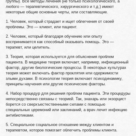
группы). Все методы лечения (не только психологического, а
любого — терапевтического, хирургического и т.д.) имеют
некоторые общие основные черты, или составляющие.
1. Человек, который страдает и ищет облегчения от своей
проблемы. Это — клиент, или пациент.
2. Человек, который благодаря обучению или опыту
воспринимается как способный оказывать помощь. Это —
терапевт, или целитель.
3. Теория, которая используется для объяснения проблем
пациента. В медицине теория включает, например, инфекционный
фактор, другие биологические процессы. В некоторых культурах
теория может включать фактор проклятия или одержимости
злыми духами. В психологии теория включает психодинамику,
принципы научения или другие психические факторы.
4. Набор процедур для решения проблем пациента. Эти процедуры
непосредственно связаны с теорией. Так, знахарь или экзорцист
борется со сверхъестественными силами с помощью
специальных церемоний или заклинаний, а врач лечит инфекцию
антибиотиками.
5. Специальное социальное отношение между клиентом и
терапевтом, которое помогает облегчить проблемы клиента.