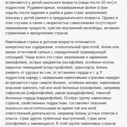
встречаются у детей школьного возраста (чаще после 10 лет) и
подростков. Рудиментарные, незавершенные фобии (страх
ходьбы после падения и ушиба и даже страх загрязнения)
описаны у детей раннего и преддошкольного возраста. Однако в
этих случаях в связи с незрелостью самосознания отсутствуют
переживание чуждости, чувство внутренней несвободы, активное
стремление к преодолению страхов.
Навязчивые страхи в детском возрасте отличаются
конкретностью содержания, относительной простотой, более или
менее отчетливой связью с определенной травмирующей
ситуацией. Чаще всего это страх загрязнения и заражения
(мизофобия), острых предметов (оксифобия), особенно иголок,
закрытых помещений (клаустрофобия), транспорта, боязнь
умереть от удушья во сне, от остановки сердца и т. д У
подростков наряду с названными навязчивыми страхами нередко
встречаются страх смерти близких, особенно матери, навязчивые
опасения заболеть той или иной болезнью (нозофобия), например
сифилисом (сифилофобия), раком (канцерофобия), тяжелой
болезнью сердца (кардиофобия). Особую группу навязчивых
страхов, свойственных подросткам, составляют опасения
оказаться несостоятельными во время той или иной
ответственной деятельности, например боязнь устных ответов в
классе, страх других публичных выступлений, страх речи
(логофобия) у заикающихся. К этой группе навязчивых страхов