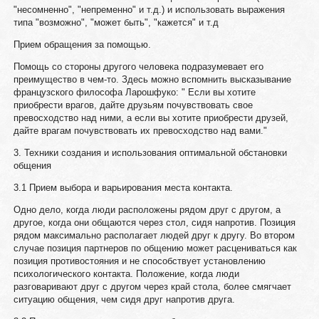
"несомненно", "непременно" и т.д.) и использовать выражения
типа "возможно", "может быть", "кажется" и т.д
Прием обращения за помощью.
Помощь со стороны другого человека подразумевает его
преимущество в чем-то. Здесь можно вспомнить высказывание
французского философа Ларошфуко: " Если вы хотите
приобрести врагов, дайте друзьям почувствовать свое
превосходство над ними, а если вы хотите приобрести друзей,
дайте врагам почувствовать их превосходство над вами."
3. Техники создания и использования оптимальной обстановки
общения
3.1 Прием выбора и варьирования места контакта.
Одно дело, когда люди расположены рядом друг с другом, а
другое, когда они общаются через стол, сидя напротив. Позиция
рядом максимально располагает людей друг к другу. Во втором
случае позиция партнеров по общению может расцениваться как
позиция противостояния и не способствует установлению
психологического контакта. Положение, когда люди
разговаривают друг с другом через край стола, более смягчает
ситуацию общения, чем сидя друг напротив друга.