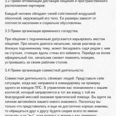
3.2 Прием оптимизации дистанции общения и пространственного
расположения партнеров.
Каждый человек обладает своей собственной воздушной
оболочкой, окружающей его тело. Ее размеры зависят от
плотности населения и социально обусловлены.
3.3 Прием организации временного соседства.
При общении с подчиненным допускается варьировать местом
общения. При начале диалога начальник, начав разговор на
близкую подчиненному тему, может беседовать сидя рядом с ним
на стульях, стоящих вдоль стены его кабинета. Перейдя на более
официальный тон, начальник сможет поменять позицию,
устроившись за своим рабочим столом.
3.4 Прием организации совместной деятельности.
Совместная деятельность сближает людей. Представьте себе
ситуацию, когда вас направили в командировку на проверку
одного из взводов ППС. В управлении вас познакомили с вашим
коллегой, который направляется в тот же взвод с той же
благородной миссией оказания практической помощи. Вы едете на
личном автомобиле вашего нового знакомого. Поскольку вы
только что представились и еще не достаточно хорошо знакомы,
то обращаться друг к другу будете скорее всего по имени-
отчеству и на "вы", хотя возраст и звание у вас примерно