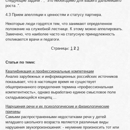
следующие задачи .", "это необходимо для вашего дальнейшего
роста .".
4.3 Прием апелляции к ценностям и статусу партнера.
Некоторые люди гордятся тем, что занимают определенное
положение на служебной лестнице. К этому можно аппелировать.
Замечено, что наиболее часто на статусную принадлежность
откликаются врачи и педагоги.
Страницы:
1
2
3
Статьи по теме:
Квалификация и профессиональные компетенции
Анализ зарубежных и информационных российских источников
показывает, что в настоящее время не существует
общепризнанного определения термина «профессиональная
компетентность», однако выработано единое смысловое поле
складывающейся концепц ...
Нарушения речи и их психологические и физиологические
причины
Самыми распространенными недостатками речи у детей
младшего школьного возраста являются различные виды
нарушения звукопроизношения: - неумение произносить тот или