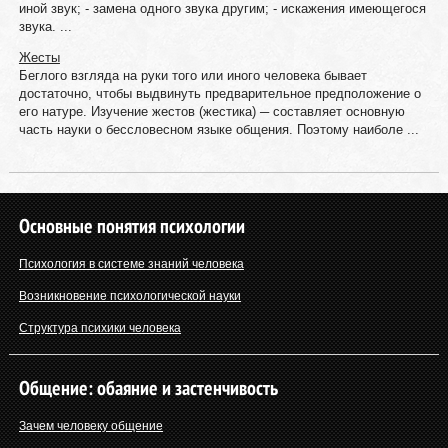
иной звук; - замена одного звука другим; - искажения имеющегося
звука. ...
Жесты
Беглого взгляда на руки того или иного человека бывает
достаточно, чтобы выдвинуть предварительное предположение о
его натуре. Изучение жестов (жестика) ─ составляет основную
часть науки о бессловесном языке общения. Поэтому наиболе ...
Основные понятия психологии
Психология в системе знаний человека
Возникновение психологической науки
Структура психики человека
Общение: обаяние и застенчивость
Зачем человеку общение