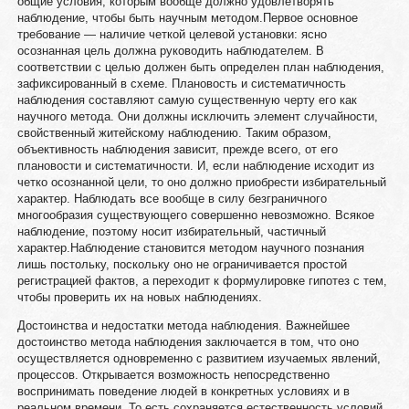
общие условия, которым вообще должно удовлетворять
наблюдение, чтобы быть научным методом.Первое основное
требование — наличие четкой целевой установки: ясно
осознанная цель должна руководить наблюдателем. В
соответствии с целью должен быть определен план наблюдения,
зафиксированный в схеме. Плановость и систематичность
наблюдения составляют самую существенную черту его как
научного метода. Они должны исключить элемент случайности,
свойственный житейскому наблюдению. Таким образом,
объективность наблюдения зависит, прежде всего, от его
плановости и систематичности. И, если наблюдение исходит из
четко осознанной цели, то оно должно приобрести избирательный
характер. Наблюдать все вообще в силу безграничного
многообразия существующего совершенно невозможно. Всякое
наблюдение, поэтому носит избирательный, частичный
характер.Наблюдение становится методом научного познания
лишь постольку, поскольку оно не ограничивается простой
регистрацией фактов, а переходит к формулировке гипотез с тем,
чтобы проверить их на новых наблюдениях.
Достоинства и недостатки метода наблюдения. Важнейшее
достоинство метода наблюдения заключается в том, что оно
осуществляется одновременно с развитием изучаемых явлений,
процессов. Открывается возможность непосредственно
воспринимать поведение людей в конкретных условиях и в
реальном времени. То есть сохраняется естественность условий