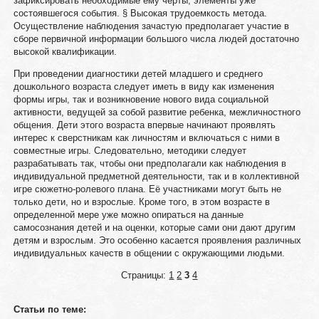
зафиксировать необходимые ему черты, элементы уже
состоявшегося события. § Высокая трудоемкость метода.
Осуществление наблюдения зачастую предполагает участие в
сборе первичной информации большого числа людей достаточно
высокой квалификации.
При проведении диагностики детей младшего и среднего
дошкольного возраста следует иметь в виду как изменения
формы игры, так и возникновение нового вида социальной
активности, ведущей за собой развитие ребенка, межличностного
общения. Дети этого возраста впервые начинают проявлять
интерес к сверстникам как личностям и включаться с ними в
совместные игры. Следовательно, методики следует
разрабатывать так, чтобы они предполагали как наблюдения в
индивидуальной предметной деятельности, так и в коллективной
игре сюжетно-ролевого плана. Её участниками могут быть не
только дети, но и взрослые. Кроме того, в этом возрасте в
определенной мере уже можно опираться на данные
самосознания детей и на оценки, которые сами они дают другим
детям и взрослым. Это особенно касается проявления различных
индивидуальных качеств в общении с окружающими людьми.
Страницы:
1
2
3
4
Статьи по теме: