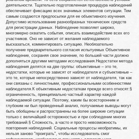
деятельности. Тщательно подготовленная процедура наблюдений
обеспечивает фиксацию всех значимых элементов ситуации. Тем
самым создаются предпосылки для ее объективного изучения.
Допустимо использование разнообразных технических средств
для регистрации данных. Наблюдение позволяет широко,
многомерно охватить события, описать взаимодействие всех его
участников. Оно не зависит от желания наблюдаемого
высказаться, комментировать ситуацию. Необязательно
получение предварительного согласия испытуемых Объективное
наблюдение, сохраняя свое значение, по большей части должно
дополняться другими методами исследования.Недостатки метода
наблюдения делятся на две группы: объективные – это те,
недостатки, которые не зависят от наблюдателя и субъективные –
это те, которые непосредственно зависят от наблюдателя, так как
они связаны с личностными, профессиональными особенностями
наблюдателя.К объективным недостаткам прежде всего относят:§
ограниченность, принципиально частный характер каждой
наблюдаемой ситуации. Поэтому, каким бы всесторонним и
глубоким ни был проведенный анализ, получаемые выводы могут
быть обобщены и распространены на более широкие ситуации
только с величайшей осторожностью и при соблюдении многих
требований.§ Сложность, а часто и просто невозможность
повторения наблюдений. Социальные процессы необратимы, их
нельзя заново "проиграть", чтобы исследователь смог