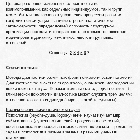
Целенаправленное изменение толерантности во
взаимопонимании, как отдельных индивидуумов, так и групп
может быть использовано в управлении процессом развития
конфликтной ситуации. Наличие строгой аналитической
закономерности, определяющей сложность структурной
организации системы, и толерантность ее элементов позволяет
моделировать динамику межличностных или групповых
отношений.
Страницы:
2
3
4
5
6
7
Статьи по теме:
Методы диагностики различных форм психологической патологии
Диагностическое значение сбора жалоб, анамнезов, исследований
психического статуса. Вспомогательные методы диагностики. В
клинической психологии диагностика может служить трем целям:
отнесение какого-то индивида (шире — какой-то единицы) ...
Возникновение психологической науки
Психология (рsyche-душа, logos-учение, наука) изучает мир
субъективных (душевных) явлений, процессов и состояний,
осознаваемых или неосознаваемых самим человеком. Предмет и
задач и психологии в разные времена и разными учеными
мыслились ...