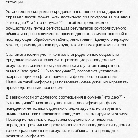
ситуации.
Установление социально-средовой наполненности содержания
справедливости может быть достигнуто при контроле за обменом
"что я даю?" и "что получаю?". Такой контроль можно
осуществлять путем регистрации результатов контролируемого
обмена и оценки значимости произведенных взаимоотношений с
последующей обработкой таблиц регистрации. Данную операцию
можно; производить как вручную, так и с помощью компьютера.
Систематический учет и контроль определенных социально-
средовых взаимоотношений, отражающих распределение
результатов совместной деятельности с учетом конкретного
обмена "что даю? " - "что получаю?", позволяют установить
назревающий конфликт, причины и формы его разрешения.
Наличие такой информации позволяет более успешно управлять
производственным процессом.
В зависимости от долевого соотношения в обмене "что даю?" -
"что получаю?" можно осуществить классификацию форм
поведения не только отдельного индивидуума, но и группы с
выявлением таких признаков поведения, как альтруизм и эгоизм.
Последние являясь следствием социальных отношений,
порождают различные представления о справедливости одного и
того же распределения результатов обмена, что приводит к
развитию конфликта.