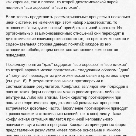
как хорошее, так и плохое, то второй дихотомической парой
является "все хорошее" и "все плохое".
Если теперь представить рассматриваемые процессы в несколько
иной системе, не изменяя при этом набор характеристик, то
отношения "альтруизм-эгоизм" приобретают иной характер. Из
ортогональных взаимонезависимых отношений они переходят в
дихотомические взаимопротивоположные, но при этом меняется и
содержательная сторона данных понятий: каждое из них
становится обобщающим своих составляющих компонентов
поведения.
Поскольку понятие "даю" содержит "все хорошее" и "все плохое",
то второй вариант можно представить следующим образом: "даю"
и "получаю" переходят из дихотомической связи в ортогональную
(см. рис. 6). В результате возникают противоречия в
систематизации результатов. Конфликт, взглядов или подходов в
оценке таких форм поведения можно рассматривать либо как
альтруизм, либо как эгоизм. Такой характер противоречий при
анализе теоретических представлений различных процессов
встречается довольно часто. Накопление противоречий приводит
к разногласиям и сталкиванию мнений, т.е. к конфликту. Такая
конфликтная ситуация является причиной неправильного
понимания сути самого процесса. Каждая из приведенных форм
представления результата имеет полное основание и мнимое
противоречие, заключающееся в том, что используемые понятия