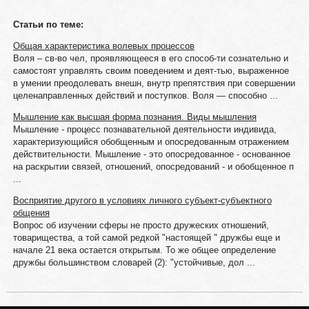
Статьи по теме:
Общая характеристика волевых процессов
Воля – св-во чел, проявляющееся в его способ-ти сознательно и
самостоят управлять своим поведением и деят-тью, выраженное
в умении преодолевать внешн, внутр препятствия при совершении
целенаправленных действий и поступков. Воля — способно ...
Мышление как высшая форма познания. Виды мышления
Мышление - процесс познавательной деятельности индивида,
характеризующийся обобщенным и опосредованным отражением
действительности. Мышление - это опосредованное - основанное
на раскрытии связей, отношений, опосредований - и обобщенное п
...
Восприятие другого в условиях личного субъект-субъектного
общения
Вопрос об изучении сферы не просто дружеских отношений,
товарищества, а той самой редкой "настоящей " дружбы еще и
начале 21 века остается открытым. То же общее определение
дружбы большинством словарей (2): "устойчивые, дол ...