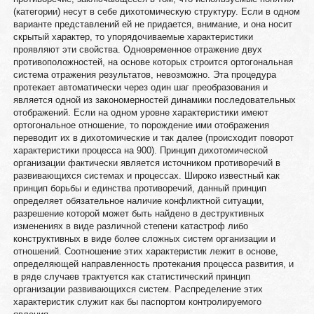
(категории) несут в себе дихотомическую структуру. Если в одном
варианте представлений ей не придается, внимание, и она носит
скрытый характер, то упорядочиваемые характеристики
проявляют эти свойства. Одновременное отражение двух
противоположностей, на основе которых строится ортогональная
система отражения результатов, невозможно. Эта процедура
протекает автоматически через один шаг преобразования и
является одной из закономерностей динамики последовательных
отображений. Если на одном уровне характеристики имеют
ортогональное отношение, то порождение ими отображения
переводит их в дихотомические и так далее (происходит поворот
характеристики процесса на 900). Принцип дихотомической
организации фактически является источником противоречий в
развивающихся системах и процессах. Широко известный как
принцип борьбы и единства противоречий, данный принцип
определяет обязательное наличие конфликтной ситуации,
разрешение которой может быть найдено в деструктивных
изменениях в виде различной степени катастроф либо
конструктивных в виде более сложных систем организации и
отношений. Соотношение этих характеристик лежит в основе,
определяющей направленность протекания процесса развития, и
в ряде случаев трактуется как статистический принцип
организации развивающихся систем. Распределение этих
характеристик служит как бы паспортом контролируемого