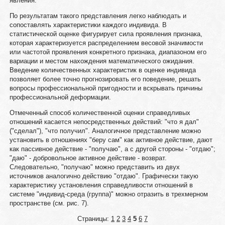
явления.
По результатам такого представления легко наблюдать и
сопоставлять характеристики каждого индивида. В
статистической оценке фигурирует сила проявления признака,
которая характеризуется распределением весовой значимости
или частотой проявления конкретного признака, диапазоном его
вариации и местом нахождения математического ожидания.
Введение количественных характеристик в оценке индивида
позволяет более точно прогнозировать его поведение, решать
вопросы профессиональной пригодности и вскрывать причины
профессиональной деформации.
Отмеченный способ количественной оценки справедливых
отношений касается непосредственных действий: "что я дал"
("сделал"), "что получил". Аналогичное представление можно
установить в отношениях "беру сам" как активное действие, дают
как пассивное действие - "получаю", а с другой стороны - "отдаю";
"даю" - добровольное активное действие - возврат.
Следовательно, "получаю" можно представить из двух
источников аналогично действию "отдаю". Графически такую
характеристику установления справедливости отношений в
системе "индивид-среда (группа)" можно отразить в трехмерном
пространстве (см. рис. 7).
Страницы:
1
2
3
4
5
6
7