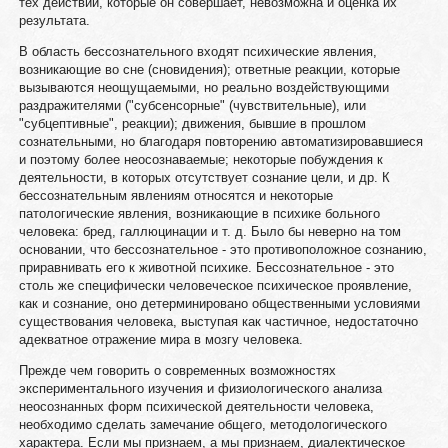
тех действий, которые он совершает, невозможна и оценка их
результата.
В область бессознательного входят психические явления,
возникающие во сне (сновидения); ответные реакции, которые
вызываются неощущаемыми, но реально воздействующими
раздражителями ("субсенсорные" (чувствительные), или
"субцептивные", реакции); движения, бывшие в прошлом
сознательными, но благодаря повторению автоматизировавшиеся
и поэтому более неосознаваемые; некоторые побуждения к
деятельности, в которых отсутствует сознание цели, и др. К
бессознательным явлениям относятся и некоторые
патологические явления, возникающие в психике больного
человека: бред, галлюцинации и т. д. Было бы неверно на том
основании, что бессознательное - это противоположное сознанию,
приравнивать его к животной психике. Бессознательное - это
столь же специфически человеческое психическое проявление,
как и сознание, оно детерминировано общественными условиями
существования человека, выступая как частичное, недостаточно
адекватное отражение мира в мозгу человека.
Прежде чем говорить о современных возможностях
экспериментального изучения и физиологического анализа
неосознанных форм психической деятельности человека,
необходимо сделать замечание общего, методологического
характера. Если мы признаем, а мы признаем, диалектическое