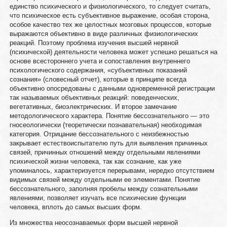
единство психического и физиологического, то следует считать,
что психическое есть субъективное выражение, особая сторона,
особое качество тех же целостных мозговых процессов, которые
выражаются объективно в виде различных физиологических
реакций. Поэтому проблема изучения высшей нервной
(психической) деятельности человека может успешно решаться на
основе всестороннего учета и сопоставления внутреннего
психологического содержания, «субъективных показаний
сознания» (словесный отчет), которые в принципе всегда
объективно опосредованы с данными одновременной регистрации
так называемых объективных реакций: поведенческих,
вегетативных, биоэлектрических. И второе замечание
методологического характера. Понятие бессознательного — это
гносеологически (теоретически познавательная) необходимая
категория. Отрицание бессознательного с неизбежностью
закрывает естествоиспытателю путь для выявления причинных
связей, причинных отношений между отдельными явлениями
психической жизни человека, так как сознание, как уже
упоминалось, характеризуется перерывами, нередко отсутствием
видимых связей между отдельными ее элементами. Понятие
бессознательного, заполняя пробелы между сознательными
явлениями, позволяет изучать все психические функции
человека, вплоть до самых высших форм.
Из множества неосознаваемых форм высшей нервной