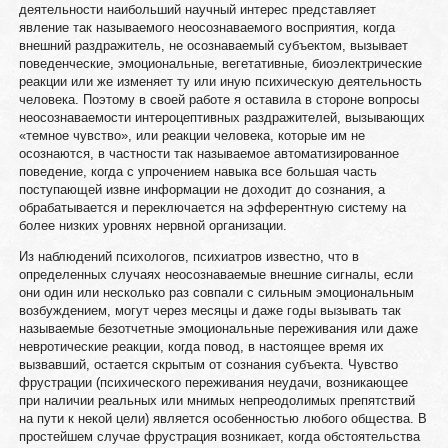
деятельности наибольший научный интерес представляет
явление так называемого неосознаваемого восприятия, когда
внешний раздражитель, не осознаваемый субъектом, вызывает
поведенческие, эмоциональные, вегетативные, биоэлектрические
реакции или же изменяет ту или иную психическую деятельность
человека. Поэтому в своей работе я оставила в стороне вопросы
неосознаваемости интероцептивных раздражителей, вызывающих
«темное чувство», или реакции человека, которые им не
осознаются, в частности так называемое автоматизированное
поведение, когда с упрочением навыка все большая часть
поступающей извне информации не доходит до сознания, а
обрабатывается и переключается на эфферентную систему на
более низких уровнях нервной организации.
Из наблюдений психологов, психиатров известно, что в
определенных случаях неосознаваемые внешние сигналы, если
они один или несколько раз совпали с сильным эмоциональным
возбуждением, могут через месяцы и даже годы вызывать так
называемые безотчетные эмоциональные переживания или даже
невротические реакции, когда повод, в настоящее время их
вызвавший, остается скрытым от сознания субъекта. Чувство
фрустрации (психического переживания неудачи, возникающее
при наличии реальных или мнимых непреодолимых препятствий
на пути к некой цели) является особенностью любого общества. В
простейшем случае фрустрация возникает, когда обстоятельства