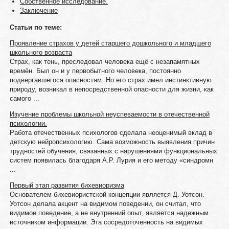
Собственное исследование.
Заключение
Статьи по теме:
Проявление страхов у детей старшего дошкольного и младшего
школьного возраста
Страх, как тень, преследовал человека ещё с незапамятных
времён. Был он и у первобытного человека, постоянно
подвергавшегося опасностям. Но его страх имел инстинктивную
природу, возникал в непосредственной опасности для жизни, как
самого ...
Изучение проблемы школьной неуспеваемости в отечественной
психологии.
Работа отечественных психологов сделала неоценимый вклад в
детскую нейропсихологию. Сама возможность выявления причин
трудностей обучения, связанных с нарушениями функциональных
систем появилась благодаря А.Р. Лурия и его методу «синдромн
...
Первый этап развития бихевиоризма
Основателем бихевиористской концепции является Д. Уотсон.
Уотсон делала акцент на видимом поведении, он считал, что
видимое поведение, а не внутренний опыт, является надежным
источником информации. Эта сосредоточенность на видимых