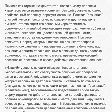
Психика как отражение действительности в мозгу человека
характеризуется разными уровнями. Высший уровень психики,
свойственный человеку, образует сознание. Понятие "сознание"
употребляется в психологии, психиатрии и других науках в
смысле, отвечающем его основным характеристикам:
совокупности знаний об окружающем мире, различении субъекта
и объекта, обеспечения целеполагающей деятельности,
включения в состав определенного отношения. При этом
психиатры, перед которыми постоянно возникает вопрос о
наличии, сохранении или нарушении сознания у больного, под
сознанием понимают заключенные в психике данного человека
возможности отдавать отчет о месте, времени, окружающей
обстановке, состоянии и образе действий собственной личности.
«Низший» уровень психики образует бессознательное.
Бессознательное - это совокупность психических процессов,
актов и состояний, обусловленных воздействиями, во влиянии
которых человек не дает себе отчета. Оставаясь психическим
(отсюда ясно, что понятие психики шире, чем понятия "сознание",
"сознательное"), бессознательное представляет собой такую
форму отражения действительности, при которой утрачивается
полнота ориентировки во времени и месте действия, нарушается
речевое регулирование поведения. В бессознательном, в отличие
от сознания, невозможен целенаправленный контроль человеком