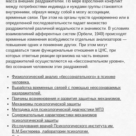
масса внешних раздражителей. По мере взросления конфликт
между потребностями индивида и нуждами группы становятся
внутренними, образуя между собой в мозгу ассоциации,
временные связи. При этом на органы чувств одновременно или в
определенной последовательности падает множество
раздражителей различной модальности и значимости. В условиях
взаимовлияний афферентных систем (Орбели, 1949) происходят
временные изменения возбудимости отдельных анализаторов —
повышение одних и понижение других. При этом могут
создаваться такие функциональные отношения в ЦНС, при
которых ответные реакции организма на часть внешних
раздражителей осуществляются на «бессознательном уровне»,
без осознания человеком этих раздражений.
Физиологический анализ «бессознательного» в психике
человека.
Выработка временных связей с помощью неосознаваемых
раздражителей.
Причины возникновения и развития защитных механизмов.
Механизмы психологической защиты
Методика для психологической диагностики МПЗ
Содержательные характеристики механизмов
психологической защиты
Исследования врачей Психологического института им.
В.М.Бехтерева, лаборатории психологии.