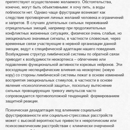
препятствуют осуществлению желаемого. Обстоятельства,
конечно, могут быть объективными: я хочу пить, а воды
поблизости нет. Однако чаще фрустрации возникает как
следствие противоречия личных желаний человека и ограничений
и запретов. В случаях длительных сильных переживаний
отрицательных эмоций, например при продолжительных
конфликтных жизненных ситуациях, физически очень слабые, но
эмоционально значимые сигналы, в частности словесные, через
временные связи участвующие в нервной организации данной
эмоции, ведут к специфической адаптации нашего поведения.
Возбуждение структур лимбической системы по обратной связи
приводит к возбудимости неокортекса – облегчению или
подавлению функциональной активности корковых нейронов. Эти
восходящие неспецифические влияния на неокортекс (новую
кору) со стороны лимбической системы лежат в основе изменений
восприятия эмоциональных стимулов, в частности в основе
явления «психологической защиты», поскольку вытеснение
сильных провоцирующих тревогу импульсов часто
сопровождается противоположной тенденцией: формированием
защитной реакции.
Психическая дезадаптация под влиянием социальной
фрустрированности или социально-стрессовых расстройств
может с высокой вероятностью привести к невротическим или
психосоматическим расстройствам с клинически очерченной