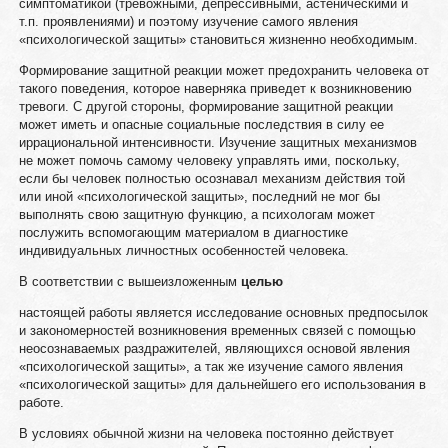
симптоматикой (тревожными, депрессивными, астеническими и
т.п. проявлениями) и поэтому изучение самого явления
«психологической защиты» становиться жизненно необходимым.
Формирование защитной реакции может предохранить человека от
такого поведения, которое наверняка приведет к возникновению
тревоги. С другой стороны, формирование защитной реакции
может иметь и опасные социальные последствия в силу ее
иррациональной интенсивности. Изучение защитных механизмов
не может помочь самому человеку управлять ими, поскольку,
если бы человек полностью осознавал механизм действия той
или иной «психологической защиты», последний не мог бы
выполнять свою защитную функцию, а психологам может
послужить вспомогающим материалом в диагностике
индивидуальных личностных особенностей человека.
В соответствии с вышеизложенным
целью
настоящей работы является исследование основных предпосылок
и закономерностей возникновения временных связей с помощью
неосознаваемых раздражителей, являющихся основой явления
«психологической защиты», а так же изучение самого явления
«психологической защиты» для дальнейшего его использования в
работе.
В условиях обычной жизни на человека постоянно действует