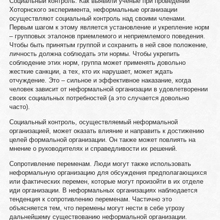
Социальный контроль. Как выявили ученые при проведении
Хоторнского эксперимента, неформальные организации
осуществляют социальный контроль над своими членами.
Первым шагом к этому является установление и укрепление норм
– групповых эталонов приемлемого и неприемлемого поведения.
Чтобы быть принятым группой и сохранить в ней свое положение,
личность должна соблюдать эти нормы. Чтобы укрепить
соблюдение этих норм, группа может применять довольно
жесткие санкции, а тех, кто их нарушает, может ждать
отчуждение. Это – сильное и эффективное наказание, когда
человек зависит от неформальной организации в удовлетворении
своих социальных потребностей (а это случается довольно
часто).
Социальный контроль, осуществляемый неформальной
организацией, может оказать влияние и направить к достижению
целей формальной организации. Он также может повлиять на
мнение о руководителях и справедливости их решений.
Сопротивление переменам. Люди могут также использовать
неформальную организацию для обсуждения предполагающихся
или фактических перемен, которые могут произойти в их отделе
иди организации. В неформальных организациях наблюдается
тенденция к сопротивлению переменам. Частично это
объясняется тем, что перемены могут нести в себе угрозу
дальнейшему существованию неформальной организации.