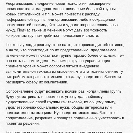
Реорганизация, внедрение новой технологии, расширение
производства и, следовательно, появление большой группы
новых сотрудников и т.п. может привести к распаду
неформальной группы или организации, либо к сокращению
возможностей взаимодействия и удовлетворения социальных
нужд. Подчас такие изменения могут дать возможность
конкретным группам добиться положения и власти.
Поскольку люди реагируют не на то, что происходит объективно,
а на то, что происходит по их представлению, предлагаемое
изменение может показаться группе гораздо более опасным, чем
оно есть на самом деле. Например, группа управляющих
среднего уровня может сопротивляться внедрению
вычислительной техники из опасения, что эта техника отнимет у
них работу как раз в тот момент, когда руководство собирается
расширить сферу их компетенции.
Сопротивление будет возникать всякий раз, когда члены группы
будут усматривать в переменах угрозу дальнейшему
существованию своей группы как таковой, их общему опыту,
удовлетворению социальных нужд, общим интересам или
положительным эмоциям. Руководство может ослабить это
сопротивление, разрешая и поощряя подчиненных участвовать в
принятии решений.
Неформальные лидеры. Так же, как и формальные организации,