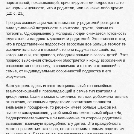
нормативной, показывающей, ориентируется ли подросток на те
же нормы и ценности, что и родители, или на какие-либо другие.
[12; c. 23.]
Процесс эмансипации часто вызывает у родителей реакцию в
виде усиленной потребности в контроле, грусти, боязни их
потерять. Одновременно у молодых людей снижается готовность
слушаться и следовать указаниям родителей. Это связано с тем,
что в представлении подростков взрослые все больше теряют те
исключительные и в высшей степени надуманные свойства,
которыми они, как правило, обладали раньше в глазах детей. Этот
процесс выяснения отношений обостряется к концу взросления и
разрешается по-разному, в зависимости от стиля отношений в
семье, от индивидуальных особенностей подростка и его
окружения.
Важную роль здесь играют эмоциональный тон семейных
взаимоотношений и преобладающий в семье тип контроля и
дисциплины. Если в семье сложились теплые, доброжелательные
отношения, основными средствами воспитания являются
внимание и поощрение, то ребенок имеет больше шансов на
высокое самоуважение, устойчивый положительный образ «Я»,
Недоброжелательность или невнимание со стороны родителей
вызывают взаимную враждебность у детей. Эта враждебность
может проявляться как явно, по отношениям к самим родителям,