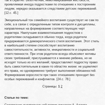
так и скрытно. Безотчетная, немотивированная жестокость,
проявляемая иногда подростками по отношению к посторонним
людям, нередко оказывается следствием детских переживаний.
[12.c. 45.]
Эмоциональный тон семейного воспитания существует не сам по
себе, а в связи с определенным типом контроля и дисциплины,
направленных на формирование соответствующих черт
характера. Наилучшие взаимоотношения подростков с
родителями складываются обычно тогда, когда родители
придерживаются демократического стиля воспитания. Этот стиль
в наибольшей степени способствует воспитанию
самостоятельности, активности, инициативности и социальной
ответственности. При этом родители всегда объясняют мотивы
своих требований; прислушиваются к мнению ребенка, но не
исходят только из его желаний; предоставляют подростку право
быть самостоятельным в каких-то областях жизни: не ущемляют
его права, но одновременно требуют выполнения обязанностей.
Формирование взрослости при таких отношениях проходит без
особых переживаний и конфликтов. [24.c. 78.]
Страницы:
1
2
Статьи по теме:
Содержание индивидуальной теории личности А. Адлера