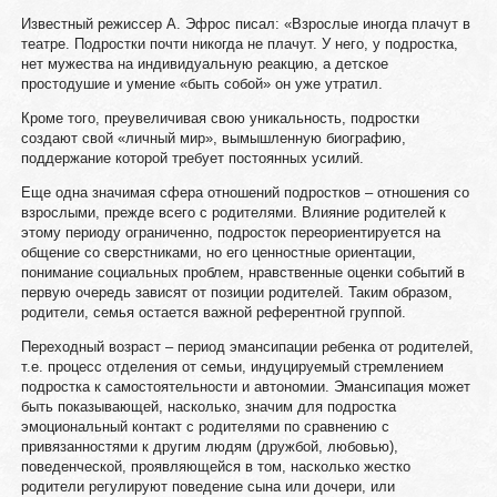
Известный режиссер А. Эфрос писал: «Взрослые иногда плачут в
театре. Подростки почти никогда не плачут. У него, у подростка,
нет мужества на индивидуальную реакцию, а детское
простодушие и умение «быть собой» он уже утратил.
Кроме того, преувеличивая свою уникальность, подростки
создают свой «личный мир», вымышленную биографию,
поддержание которой требует постоянных усилий.
Еще одна значимая сфера отношений подростков – отношения со
взрослыми, прежде всего с родителями. Влияние родителей к
этому периоду ограниченно, подросток переориентируется на
общение со сверстниками, но его ценностные ориентации,
понимание социальных проблем, нравственные оценки событий в
первую очередь зависят от позиции родителей. Таким образом,
родители, семья остается важной референтной группой.
Переходный возраст – период эмансипации ребенка от родителей,
т.е. процесс отделения от семьи, индуцируемый стремлением
подростка к самостоятельности и автономии. Эмансипация может
быть показывающей, насколько, значим для подростка
эмоциональный контакт с родителями по сравнению с
привязанностями к другим людям (дружбой, любовью),
поведенческой, проявляющейся в том, насколько жестко
родители регулируют поведение сына или дочери, или