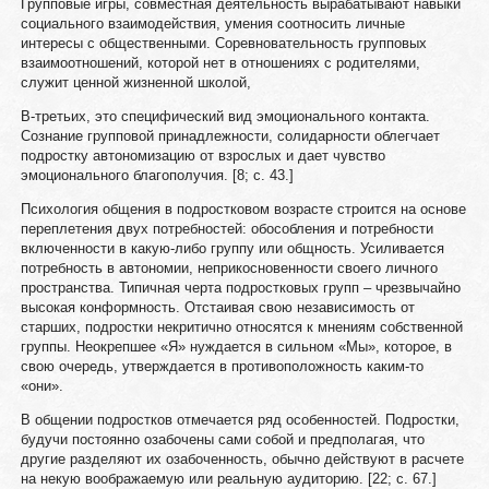
Групповые игры, совместная деятельность вырабатывают навыки
социального взаимодействия, умения соотносить личные
интересы с общественными. Соревновательность групповых
взаимоотношений, которой нет в отношениях с родителями,
служит ценной жизненной школой,
В-третьих, это специфический вид эмоционального контакта.
Сознание групповой принадлежности, солидарности облегчает
подростку автономизацию от взрослых и дает чувство
эмоционального благополучия. [8; c. 43.]
Психология общения в подростковом возрасте строится на основе
переплетения двух потребностей: обособления и потребности
включенности в какую-либо группу или общность. Усиливается
потребность в автономии, неприкосновенности своего личного
пространства. Типичная черта подростковых групп – чрезвычайно
высокая конформность. Отстаивая свою независимость от
старших, подростки некритично относятся к мнениям собственной
группы. Неокрепшее «Я» нуждается в сильном «Мы», которое, в
свою очередь, утверждается в противоположность каким-то
«они».
В общении подростков отмечается ряд особенностей. Подростки,
будучи постоянно озабочены сами собой и предполагая, что
другие разделяют их озабоченность, обычно действуют в расчете
на некую воображаемую или реальную аудиторию. [22; c. 67.]