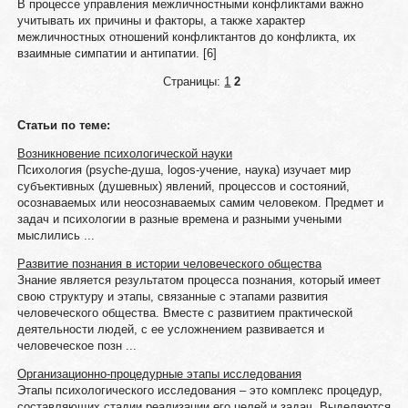
В процессе управления межличностными конфликтами важно
учитывать их причины и факторы, а также характер
межличностных отношений конфликтантов до конфликта, их
взаимные симпатии и антипатии. [6]
Страницы:
1
2
Статьи по теме:
Возникновение психологической науки
Психология (рsyche-душа, logos-учение, наука) изучает мир
субъективных (душевных) явлений, процессов и состояний,
осознаваемых или неосознаваемых самим человеком. Предмет и
задач и психологии в разные времена и разными учеными
мыслились ...
Развитие познания в истории человеческого общества
Знание является результатом процесса познания, который имеет
свою структуру и этапы, связанные с этапами развития
человеческого общества. Вместе с развитием практической
деятельности людей, с ее усложнением развивается и
человеческое позн ...
Организационно-процедурные этапы исследования
Этапы психологического исследования – это комплекс процедур,
составляющих стадии реализации его целей и задач. Выделяются